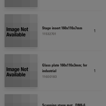
Stage insert 160x116x7mm
1
11532701
Glass plate 160x116x3mm; for
1
industrial
11600183
Scanning stage mot., DM4-6,