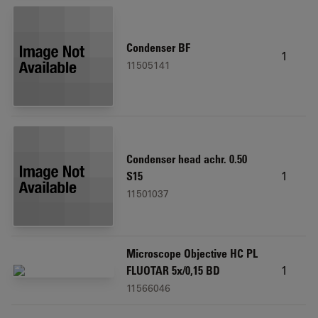
Condenser BF
1
11505141
Condenser head achr. 0.50
1
S15
11501037
Microscope Objective HC PL
1
FLUOTAR 5x/0,15 BD
11566046