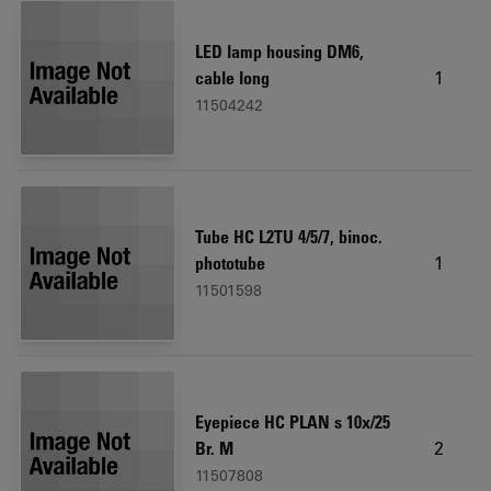
LED lamp housing DM6,
1
cable long
11504242
Tube HC L2TU 4/5/7, binoc.
1
phototube
11501598
Eyepiece HC PLAN s 10x/25
2
Br. M
11507808