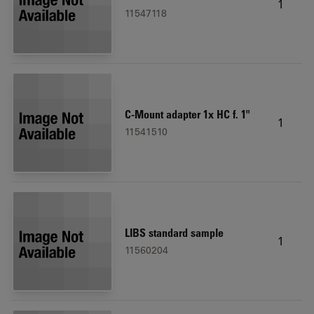
1
11547118
C-Mount adapter 1x HC f. 1"
1
11541510
LIBS standard sample
1
11560204