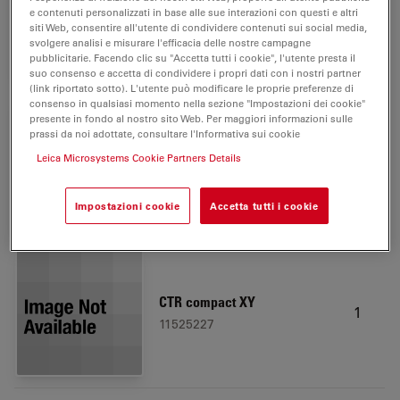
Smart Move l²C
1
e contenuti personalizzati in base alle sue interazioni con questi e altri
11525232
siti Web, consentire all'utente di condividere contenuti sui social media,
svolgere analisi e misurare l'efficacia delle nostre campagne
pubblicitarie. Facendo clic su "Accetta tutti i cookie", l'utente presta il
suo consenso e accetta di condividere i propri dati con i nostri partner
(link riportato sotto). L'utente può modificare le proprie preferenze di
consenso in qualsiasi momento nella sezione "Impostazioni dei cookie"
presente in fondo al nostro sito Web. Per maggiori informazioni sulle
prassi da noi adottate, consultare l'Informativa sui cookie
Reflector DF
Leica Microsystems Cookie Partners Details
1
11888740
Impostazioni cookie
Accetta tutti i cookie
CTR compact XY
1
11525227