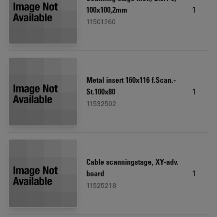
1
100x100,2mm
11501260
Metal insert 160x116 f.Scan.-
1
St.100x80
11532502
Cable scanningstage, XY-adv.
1
board
11525218