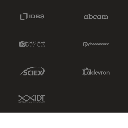
IDBS Link
Abcam Limited
Molecular Devices Link
Phenomenex L
Sciex Link
Aldevron Link
IDT Link