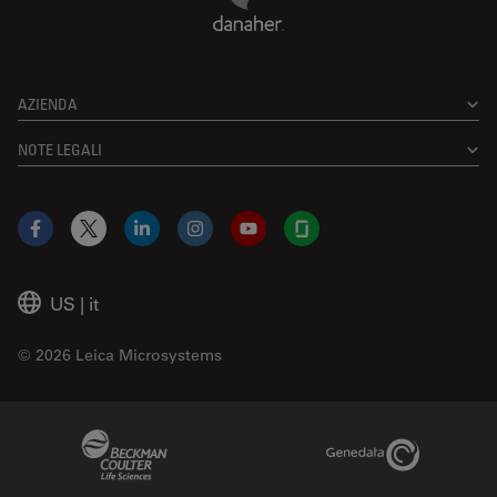
AZIENDA
NOTE LEGALI
Facebook
X
LinkedIn
Instagram
YouTube
Glassdoor
US
|
it
© 2026 Leica Microsystems
Beckman Coulter Link
Genedata Link