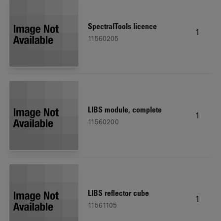
SpectralTools licence
1
11560205
LIBS module, complete
1
11560200
LIBS reflector cube
1
11561105