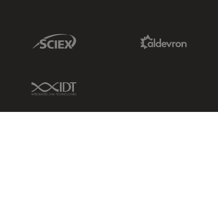
Sciex Link
Aldevron Link
IDT Link