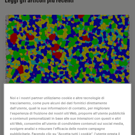
Leggi gli articoli più recenti
Noi e i nostri partner utilizziamo cookie e altre tecnologie di
tracciamento, come pure alcuni dei dati fornitici direttamente
Inverted Microscopes for Grain Size Analysis:
dall'utente, quali le sue informazioni di contatto, per migliorare
l'esperienza di fruizione dei nostri siti Web, proporre all'utente pubblicità
Three Factors to Consider
e contenuti personalizzati in base alle sue interazioni con questi e altri
siti Web, consentire all'utente di condividere contenuti sui social media,
Microscopic steel grain size analysis is useful in
svolgere analisi e misurare l'efficacia delle nostre campagne
determining the quality of steel alloys for a given
pubblicitarie. Facendo clic su "Accetta tutti i cookie", l'utente presta il