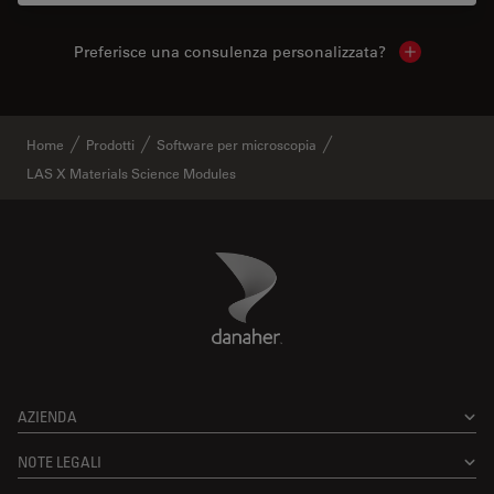
Preferisce una consulenza personalizzata?
Show local 
Home
Prodotti
Software per microscopia
LAS X Materials Science Modules
Danaher Logo
Footer
AZIENDA
NOTE LEGALI