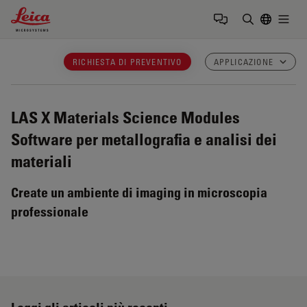
Leica Microsystems Logo
Togg
Inserire il 
RICHIESTA DI PREVENTIVO
APPLICAZIONE
LAS X Materials Science Modules
Software per metallografia e analisi dei
materiali
Create un ambiente di imaging in microscopia
professionale