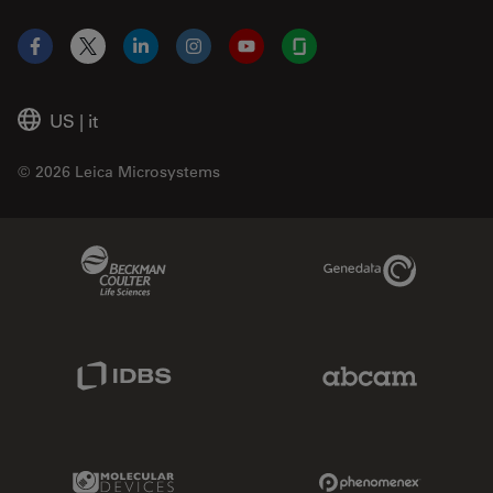
Facebook
X
LinkedIn
Instagram
YouTube
Glassdoor
US
|
it
© 2026 Leica Microsystems
Beckman Coulter Link
Genedata Link
IDBS Link
Abcam Limited
Molecular Devices Link
Phenomenex L