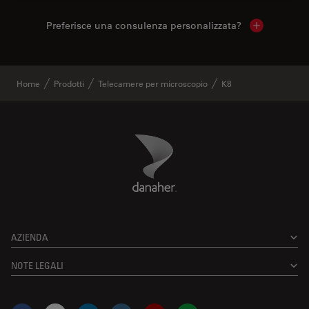
Preferisce una consulenza personalizzata?
Show local 
Home
Prodotti
Telecamere per microscopio
K8
Danaher Logo
Footer
AZIENDA
NOTE LEGALI