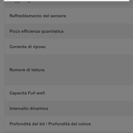
Triggering
Raffreddamento del sensore
Picco efficienza quantistica
Corrente di riposo
Rumore di lettura
Capacità Full well
Intervallo dinamico
Profondità del bit / Profondità del colore