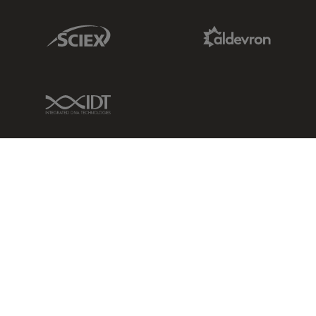
Sciex Link
Aldevron Link
IDT Link