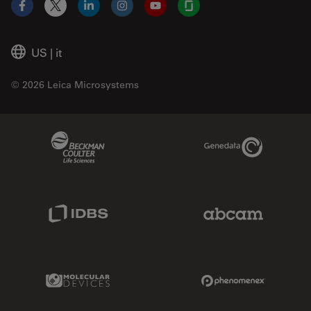
Facebook
X
LinkedIn
Instagram
YouTube
Glassdoor
US
|
it
© 2026 Leica Microsystems
Beckman Coulter Link
Genedata Link
IDBS Link
Abcam Limited
Molecular Devices Link
Phenomenex L