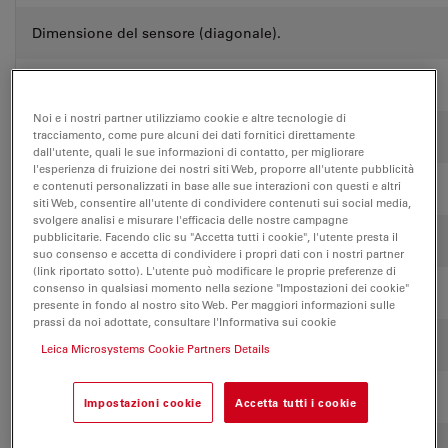
Dimensione del sensore (diagonale).
Formato del sensore
Noi e i nostri partner utilizziamo cookie e altre tecnologie di
tracciamento, come pure alcuni dei dati fornitici direttamente
Dimensioni dei pixel
dall'utente, quali le sue informazioni di contatto, per migliorare
l'esperienza di fruizione dei nostri siti Web, proporre all'utente pubblicità
e contenuti personalizzati in base alle sue interazioni con questi e altri
Modalità otturatore
siti Web, consentire all'utente di condividere contenuti sui social media,
svolgere analisi e misurare l'efficacia delle nostre campagne
pubblicitarie. Facendo clic su "Accetta tutti i cookie", l'utente presta il
Interfaccia dati
suo consenso e accetta di condividere i propri dati con i nostri partner
(link riportato sotto). L'utente può modificare le proprie preferenze di
consenso in qualsiasi momento nella sezione "Impostazioni dei cookie"
Interfaccia meccanica
presente in fondo al nostro sito Web. Per maggiori informazioni sulle
prassi da noi adottate, consultare l'Informativa sui cookie
Intervallo di esposizione
Leica Microsystems Cookie Partners Details
Fotogrammi al secondo
Impostazioni cookie
Accetta tutti i cookie