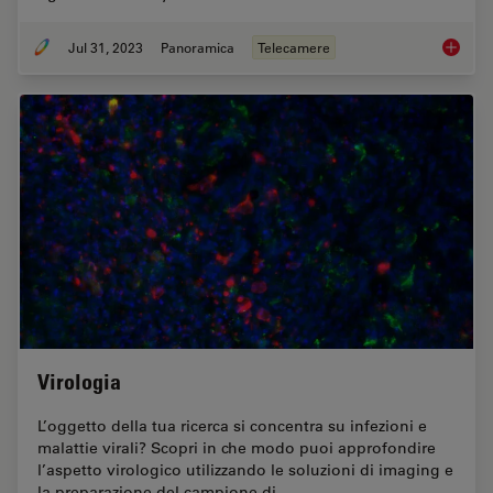
Jul 31, 2023
Panoramica
Telecamere
Life Sc
Virologia
L’oggetto della tua ricerca si concentra su infezioni e
malattie virali? Scopri in che modo puoi approfondire
l’aspetto virologico utilizzando le soluzioni di imaging e
la preparazione del campione di…