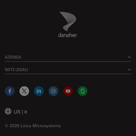
Danaher Logo
Footer
AZIENDA
NOTE LEGALI
Facebook
X
LinkedIn
Instagram
YouTube
Glassdoor
US
|
it
© 2026 Leica Microsystems