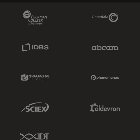
Beckman Coulter Link
Genedata Link
IDBS Link
Abcam Limited
Molecular Devices Link
Phenomenex L
Sciex Link
Aldevron Link
IDT Link