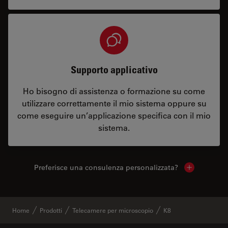
Supporto applicativo
Ho bisogno di assistenza o formazione su come
utilizzare correttamente il mio sistema oppure su
come eseguire un’applicazione specifica con il mio
sistema.
Preferisce una consulenza personalizzata?
Show local 
Home
Prodotti
Telecamere per microscopio
K8