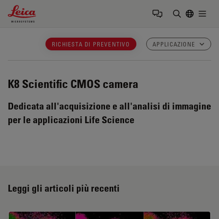
Leica Microsystems Logo
Togg
Inserire il 
RICHIESTA DI PREVENTIVO
APPLICAZIONE
K8
Scientific CMOS camera
Dedicata all'acquisizione e all'analisi di immagine
per le applicazioni Life Science
Leggi gli articoli più recenti