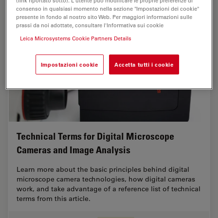
(link riportato sotto). L'utente può modificare le proprie preferenze di
consenso in qualsiasi momento nella sezione "Impostazioni dei cookie"
presente in fondo al nostro sito Web. Per maggiori informazioni sulle
prassi da noi adottate, consultare l'Informativa sui cookie
Leica Microsystems Cookie Partners Details
Impostazioni cookie
Accetta tutti i cookie
Technical Terms for Digital Microscope
Cameras and Image Analysis
Learn more about the basic principles behind digital
microscope camera technologies, how digital cameras
work, and take advantage of a reference list of technical
terms from this article.