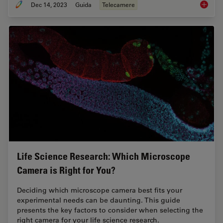
Dec 14, 2023
Guida
Telecamere
Technic
Life Science Research: Which Microscope
Camera is Right for You?
Deciding which microscope camera best fits your
experimental needs can be daunting. This guide
presents the key factors to consider when selecting the
right camera for your life science research.