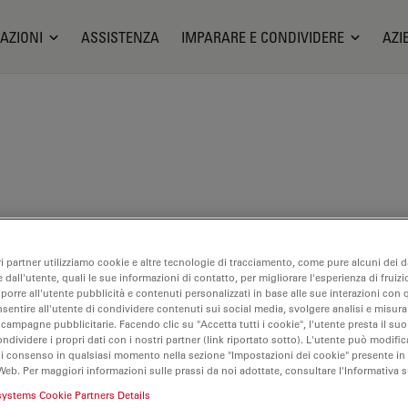
AZIONI
ASSISTENZA
IMPARARE E CONDIVIDERE
AZI
ia strutturale delle cellule
ri partner utilizziamo cookie e altre tecnologie di tracciamento, come pure alcuni dei da
 dall'utente, quali le sue informazioni di contatto, per migliorare l'esperienza di fruizi
oporre all'utente pubblicità e contenuti personalizzati in base alle sue interazioni con q
nsentire all'utente di condividere contenuti sui social media, svolgere analisi e misurar
 campagne pubblicitarie. Facendo clic su "Accetta tutti i cookie", l'utente presta il s
ondividere i propri dati con i nostri partner (link riportato sotto). L'utente può modific
di consenso in qualsiasi momento nella sezione "Impostazioni dei cookie" presente in
Web. Per maggiori informazioni sulle prassi da noi adottate, consultare l'Informativa 
systems Cookie Partners Details
bile. Ci contatti per informazioni su prodotti alternativi recenti.