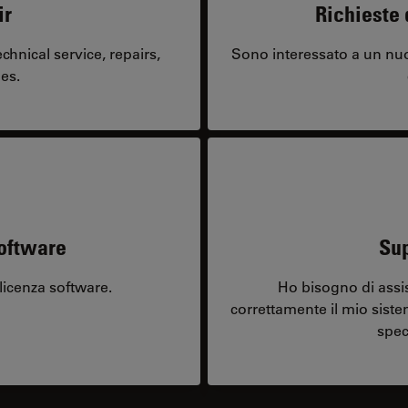
ir
Richieste 
hnical service, repairs,
Sono interessato a un nuo
es.
software
Sup
licenza software.
Ho bisogno di assi
correttamente il mio sist
spec