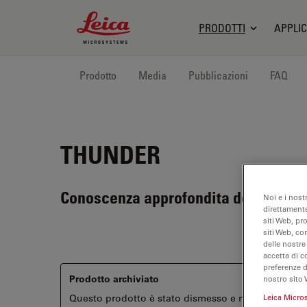
Leica Microsystems Logo
PRODOTTI
APPLIC
Prodotto
Media
Pubblicazioni
FAQ
THUNDER
Conoscenza approfondita della biolog
Noi e i nost
direttamente
siti Web, pr
siti Web, co
delle nostre
accetta di c
preferenze 
Prodotto archiviato
nostro sito 
Leica Micro
Questo prodotto è stato dismesso e non è più disponi