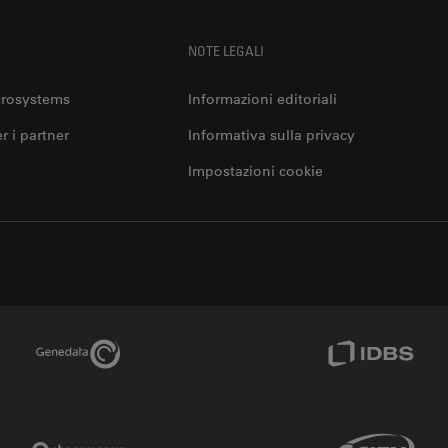
NOTE LEGALI
crosystems
Informazioni editoriali
er i partner
Informativa sulla privacy
Impostazioni cookie
Genedata Link
IDBS Link
Phenomenex Link
Sciex Link