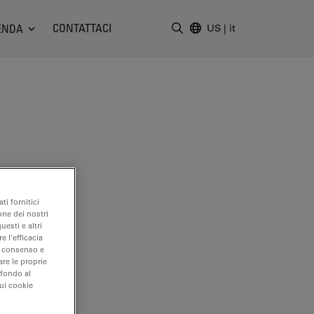
CONTATTACI
ENDA
US
|
it
Inserire il termine di ricerc
ti fornitici
one dei nostri
uesti e altri
e l'efficacia
uo consenso e
are le proprie
 fondo al
sui cookie