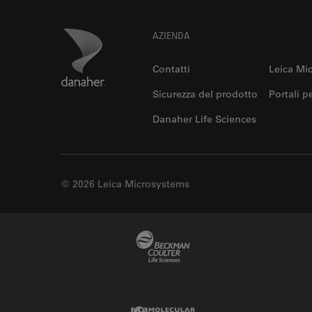
Footer
Danaher Logo
AZIENDA
Contatti
Leica Mi
Sicurezza del prodotto
Portali p
Danaher Life Sciences
© 2026 Leica Microsystems
Beckman Coulter Link
Molecular Devices Link