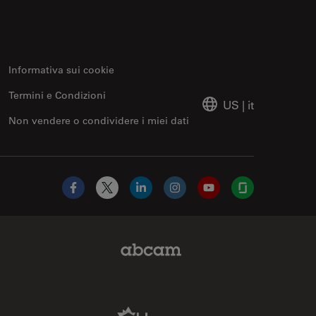
Informativa sui cookie
Termini e Condizioni
US
|
it
Non vendere o condividere i miei dati
Facebook
X
LinkedIn
Instagram
YouTube
Glassdoor
Abcam Limited Link
Aldevron Link