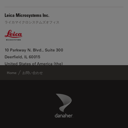
Leica Microsystems Inc.
ライカマイクロシステムズオフィス
10 Parkway N. Blvd., Suite 300
Deerfield
, IL 60015
Leaflet
|
©
OpenStreetMap
contributors ©
CARTO
United States of America (the)
Google Mapで表示
Home
お問い合わせ
All products lines
Danaher Logo
Footer
本社電話番号
+1 800 248 0123 2
電話番号
+1 800 248 0123 Options 2,3,2
www.leica-microsystems.com