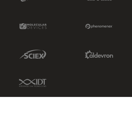
dbsurgical.com/
Microsurgery
歯科
Molecular Devices Link
Phenomenex L
DMI Medical, Inc.
認定パートナー
Sciex Link
Aldevron Link
4611 S. University dr. Suite#435
Davie
, 33328
United States of America (the)
Google Mapで表示
IDT Link
www.dmimedicalusa.com
クリニカル
教育・実習
ワイドフィールド
Microsurgery
共焦点レーザー顕微鏡
インダストリー
眼科
電顕前処理装置
ICMAS Inc.