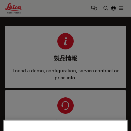
Leica Microsystems Logo
Togg
検索用語を
製品情報
I need a demo, configuration, service contract or
price info.
サービス＆サポート