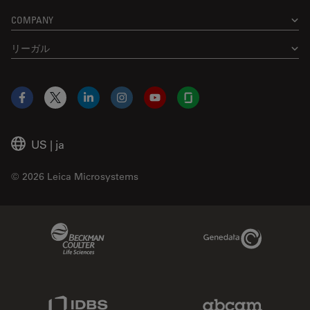
COMPANY
Angstrom Scientific Inc.
認定パートナー
リーガル
20 North Central Ave. Unit 3
Ramsey
, 07446
United States of America (the)
Facebook
X
LinkedIn
Instagram
YouTube
Glassdoor
Google Mapで表示
US
|
ja
電顕前処理装置
© 2026 Leica Microsystems
DB Surgical, Inc.
認定パートナー
Beckman Coulter Link
Genedata Link
12480 W Atlantic Blvd Suite 1
Coral Springs
, 33071
United States of America (the)
IDBS Link
Abcam Limited
Google Mapで表示