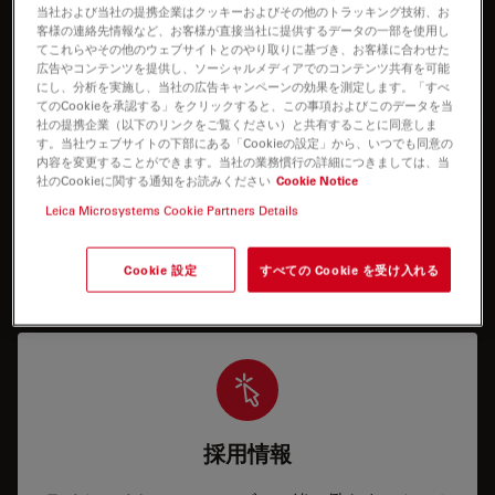
I need help keeping my system running: technical
当社および当社の提携企業はクッキーおよびその他のトラッキング技術、お
客様の連絡先情報など、お客様が直接当社に提供するデータの一部を使用し
service, repairs, spare parts, upgrades or software
てこれらやその他のウェブサイトとのやり取りに基づき、お客様に合わせた
licenses.
広告やコンテンツを提供し、ソーシャルメディアでのコンテンツ共有を可能
にし、分析を実施し、当社の広告キャンペーンの効果を測定します。「すべ
てのCookieを承認する」をクリックすると、この事項およびこのデータを当
社の提携企業（以下のリンクをご覧ください）と共有することに同意しま
す。当社ウェブサイトの下部にある「Cookieの設定」から、いつでも同意の
内容を変更することができます。当社の業務慣行の詳細につきましては、当
社のCookieに関する通知をお読みください
Cookie Notice
Leica Microsystems Cookie Partners Details
アプリケーション情報
Cookie 設定
すべての Cookie を受け入れる
システムの操作のサポートおよびトレーニング
採用情報