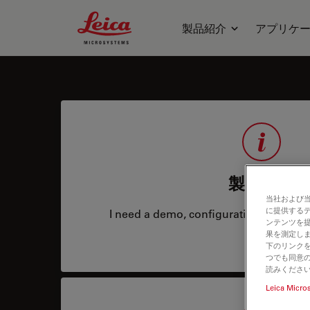
Leica Microsystems Logo
製品紹介
アプリケ
製品情報
当社および
に提供する
I need a demo, configuration, service co
ンテンツを
果を測定しま
下のリンクを
つでも同意の
読みくださ
Leica Micro