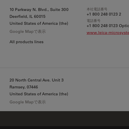
本社電話番号
10 Parkway N. Blvd., Suite 300
+1 800 248 0123 2
Deerfield
, IL 60015
電話番号
United States of America (the)
+1 800 248 0123 Optio
Google Mapで表示
www.leica-microsys
All products lines
20 North Central Ave. Unit 3
Ramsey
, 07446
United States of America (the)
Google Mapで表示
電顕前処理装置