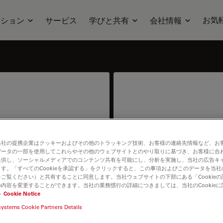
お気
ーション
サービス
学びと共有
会社情報
サ
当社の提携企業はクッキーおよびその他のトラッキング技術、お客様の連絡先情報など、お
データの一部を使用してこれらやその他のウェブサイトとのやり取りに基づき、お客様に合
ntract or price info.
I need help keeping my 
提供し、ソーシャルメディアでのコンテンツ共有を可能にし、分析を実施し、当社の広告キ
spare parts,
す。「すべてのCookieを承認する」をクリックすると、この事項およびこのデータを当
ご覧ください）と共有することに同意します。当社ウェブサイトの下部にある「Cookie
内容を変更することができます。当社の業務慣行の詳細につきましては、当社のCookie
い
Cookie Notice
systems Cookie Partners Details