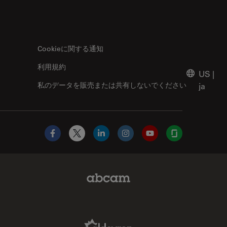
Cookieに関する通知
利用規約
US
|
私のデータを販売または共有しないでください
ja
Facebook
X
LinkedIn
Instagram
YouTube
Glassdoor
.com
Abcam Limited Link
ーザー顕微鏡
Aldevron Link