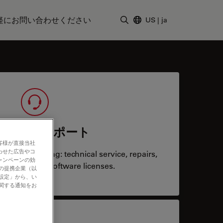
軽にお問い合わせください
US
|
ja
検索用語を入力
ービス＆サポート
客様が直接当社
わせた広告やコ
system running: technical service, repairs,
ャンペーンの効
 upgrades or software licenses.
社の提携企業（以
の設定」から、い
に関する通知をお