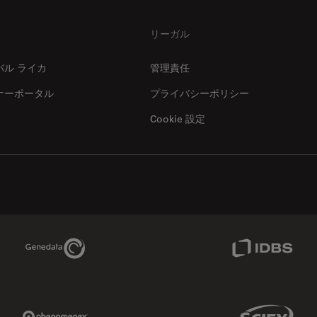
リーガル
12480 W Atlantic Blvd Suite 1
dbsurgical.com/
Coral Springs
, 33071
バル ライカ
管理責任
United States of America (the)
Google Mapで表示
ナーポータル
プライバシーポリシー
Cookie 設定
Microsurgery
歯科
4611 S. University dr. Suite#435
www.dmimedicalusa
Davie
, 33328
United States of America (the)
Genedata Link
IDBS Link
Google Mapで表示
クリニカル
教育・実習
ワイドフィールド
Microsurgery
共焦点レ
Phenomenex Link
Sciex Link
インダストリー
眼科
電顕前処理装置