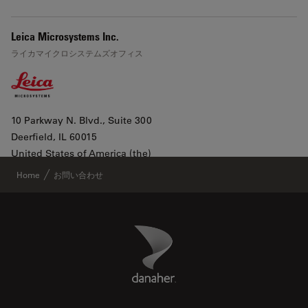
Leica Microsystems Inc.
ライカマイクロシステムズオフィス
10 Parkway N. Blvd., Suite 300
Deerfield
, IL 60015
Leaflet
|
©
OpenStreetMap
contributors ©
CARTO
United States of America (the)
Google Mapで表示
Home
お問い合わせ
All products lines
Danaher Logo
Footer
本社電話番号
+1 800 248 0123 2
電話番号
+1 800 248 0123 Options 2,3,2
www.leica-microsystems.com