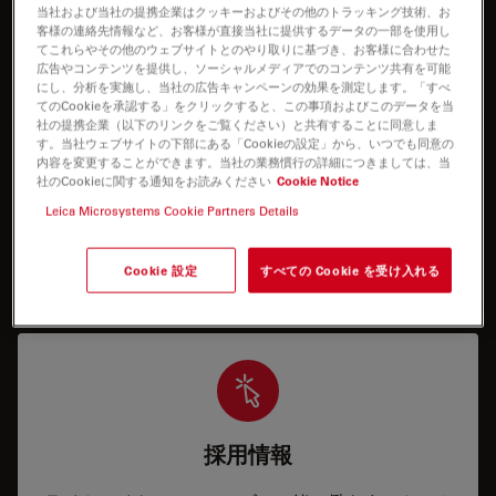
I need help keeping my system running: technical
当社および当社の提携企業はクッキーおよびその他のトラッキング技術、お
客様の連絡先情報など、お客様が直接当社に提供するデータの一部を使用し
service, repairs, spare parts, upgrades or software
てこれらやその他のウェブサイトとのやり取りに基づき、お客様に合わせた
licenses.
広告やコンテンツを提供し、ソーシャルメディアでのコンテンツ共有を可能
にし、分析を実施し、当社の広告キャンペーンの効果を測定します。「すべ
てのCookieを承認する」をクリックすると、この事項およびこのデータを当
社の提携企業（以下のリンクをご覧ください）と共有することに同意しま
す。当社ウェブサイトの下部にある「Cookieの設定」から、いつでも同意の
内容を変更することができます。当社の業務慣行の詳細につきましては、当
社のCookieに関する通知をお読みください
Cookie Notice
Leica Microsystems Cookie Partners Details
アプリケーション情報
Cookie 設定
すべての Cookie を受け入れる
システムの操作のサポートおよびトレーニング
採用情報