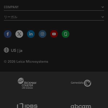
COMPANY
Angstrom Scientific Inc.
認定パートナー
リーガル
20 North Central Ave. Unit 3
Ramsey
, 07446
United States of America (the)
Facebook
X
LinkedIn
Instagram
YouTube
Glassdoor
Google Mapで表示
US
|
ja
電顕前処理装置
© 2026 Leica Microsystems
DB Surgical, Inc.
認定パートナー
Beckman Coulter Link
Genedata Link
12480 W Atlantic Blvd Suite 1
Coral Springs
, 33071
United States of America (the)
IDBS Link
Abcam Limited
Google Mapで表示