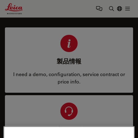
Leica Microsystems Logo
Togg
検索用語を
製品情報
I need a demo, configuration, service contract or
price info.
サービス＆サポート