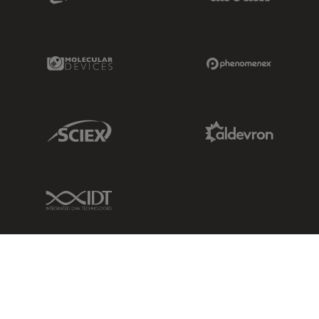
dbsurgical.com/
Microsurgery
歯科
Molecular Devices Link
Phenomenex L
DMI Medical, Inc.
認定パートナー
Sciex Link
Aldevron Link
4611 S. University dr. Suite#435
Davie
, 33328
United States of America (the)
Google Mapで表示
IDT Link
www.dmimedicalusa.com
クリニカル
教育・実習
ワイドフィールド
Microsurgery
共焦点レーザー顕微鏡
インダストリー
眼科
電顕前処理装置
ICMAS Inc.