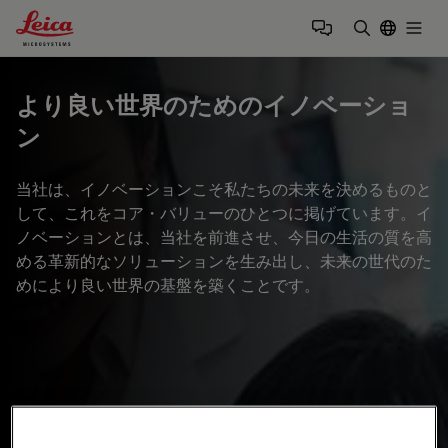
Leica Microsystems Logo
Togg
検索用語を
より良い世界のためのイノベーショ
ン
当社は、イノベーションこそ私たちの未来を決めるものと
して、これをコア・バリューのひとつに掲げています。イ
ノベーションとは、当社を前進させ、今日の生活の質を高
める革新的なソリューションを生み出し、未来の世代のた
めにより良い世界の基盤を築くことです。