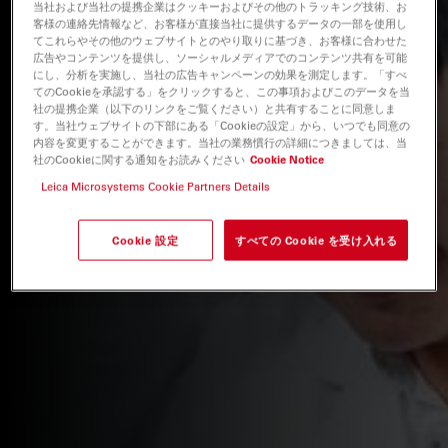
当社および当社の提携企業はクッキーおよびその他のトラッキング技術、お
客様の連絡先情報など、お客様が直接当社に提供するデータの一部を使用し
てこれらやその他のウェブサイトとのやり取りに基づき、お客様に合わせた
広告やコンテンツを提供し、ソーシャルメディアでのコンテンツ共有を可能
にし、分析を実施し、当社の広告キャンペーンの効果を測定します。「すべ
てのCookieを承認する」をクリックすると、この事項およびこのデータを当
社の提携企業（以下のリンクをご覧ください）と共有することに同意しま
す。当社ウェブサイトの下部にある「Cookieの設定」から、いつでも同意の
内容を変更することができます。当社の業務慣行の詳細につきましては、当
社のCookieに関する通知をお読みください
Cookie Notice
Leica Microsystems Cookie Partners Details
Cookie 設定
すべての Cookie を受け入れる