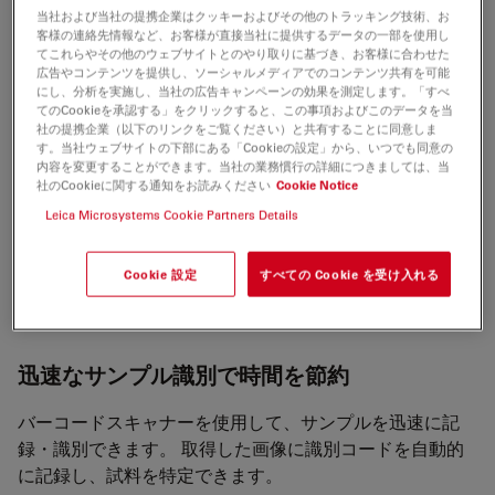
検査工程をシンプルに、機能を使い
当社および当社の提携企業はクッキーおよびその他のトラッキング技術、お
客様の連絡先情報など、お客様が直接当社に提供するデータの一部を使用し
やすく
てこれらやその他のウェブサイトとのやり取りに基づき、お客様に合わせた
広告やコンテンツを提供し、ソーシャルメディアでのコンテンツ共有を可能
Emspira 3は比較、測定、データ共有をワンパッケージ
にし、分析を実施し、当社の広告キャンペーンの効果を測定します。「すべ
てのCookieを承認する」をクリックすると、この事項およびこのデータを当
に。パソコン不要で検査効率をアップします。
社の提携企業（以下のリンクをご覧ください）と共有することに同意しま
す。当社ウェブサイトの下部にある「Cookieの設定」から、いつでも同意の
内容を変更することができます。当社の業務慣行の詳細につきましては、当
ワンシステムで検査を
社のCookieに関する通知をお読みください
Cookie Notice
Leica Microsystems Cookie Partners Details
Emspira 3でパソコン不要で外観検査を行えます。オンス
クリーンディスプレイ（OSD）機能で、モニター上のマ
Cookie 設定
すべての Cookie を受け入れる
ウス操作ですべての機能を操作することができます。 作
業に応じて、装置、PCを移動する必要はありません
迅速なサンプル識別で時間を節約
バーコードスキャナーを使用して、サンプルを迅速に記
録・識別できます。 取得した画像に識別コードを自動的
に記録し、試料を特定できます。