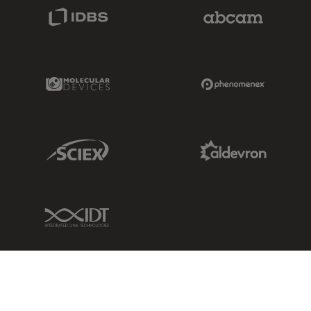
IDBS Link
Abcam Limited
Molecular Devices Link
Phenomenex L
Sciex Link
Aldevron Link
IDT Link