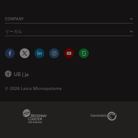
COMPANY
リーガル
Facebook
X
LinkedIn
Instagram
YouTube
Glassdoor
US
|
ja
© 2026 Leica Microsystems
Beckman Coulter Link
Genedata Link