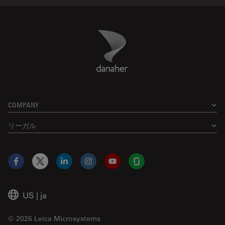
Danaher Logo
Footer
COMPANY
リーガル
Facebook
X
LinkedIn
Instagram
YouTube
Glassdoor
US
|
ja
© 2026 Leica Microsystems