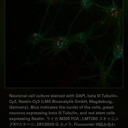
Neuronal cell culture stained with DAPI, beta III Tubulin–
Cy2, Nestin-Cy3 (LMS Bioanalytik GmbH, Magdeburg,
Germany). Blue indicates the nuclei of the cells, green
neurons expressing beta III Tubulin, and red stem cells
expressing Nestin. ライカ M205 FCA , LMT260 スキャニン
グXYステージ, DFC3000 G カメラ, Fluocombi III組み合わ