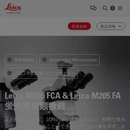
Leica Microsystems Logo
Togg
検索用語を
見積依頼
製品情報
実体顕微鏡
Automated Microscopes
⋯
⋯
人間工学に配慮したアクセサリー
⋯
Leica M205 FCA & Leica M205 FA
蛍光実体顕微鏡
蛍光観察において、試料の深さ情報とともに、鮮明な蛍光
シグナルを検出することができ、かつてない像を実現しま