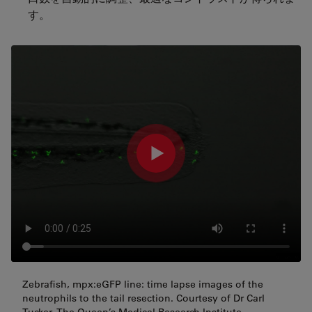
す。
Zebrafish, mpx:eGFP line: time lapse images of the
neutrophils to the tail resection. Courtesy of Dr Carl
Tucker, The Queen’s Medical Research Institute,