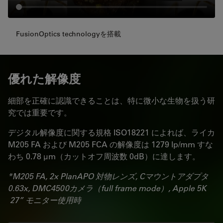
FusionOptics technologyを搭載
優れた解像度
細部を正確に認識できることは、特に微小な生物を扱う研
究では重要です。
デジタル解像度に関する規格 ISO18221 によれば、ライカ
M205 FA および M205 FCA の解像度は 1279 lp/mm すな
わち 0.78 μm（カットオフ周波数 0dB）に達します。
*M205 FA, 2x PlanAPO 対物レンズ, Cマウントアダプタ
0.63x, DMC4500カメラ（full frame mode）, Apple 5K
27” モニター使用時