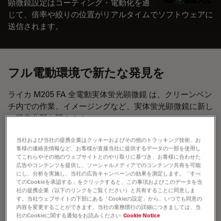
顕微鏡設定はコーティング・電動化を通
じて、倍率や絞りの位置がリアルタイムでソフトウェアに
送信されます。
フル電動環境で新たな発見を
ライカ M205 FA 全電動実体蛍光顕微鏡 は、クリーンベン
チ内での作業、イメージングなど、実体蛍光顕微鏡に新し
い研究分野を開きます。
当社および当社の提携企業はクッキーおよびその他のトラッキング技術、お
マルチチャンネル蛍光イメージングの複雑な手順を簡
客様の連絡先情報など、お客様が直接当社に提供するデータの一部を使用し
単に実行することができます。
てこれらやその他のウェブサイトとのやり取りに基づき、お客様に合わせた
広告やコンテンツを提供し、ソーシャルメディアでのコンテンツ共有を可能
ズーム、フィルター交換、蛍光強度マネジャー
にし、分析を実施し、当社の広告キャンペーンの効果を測定します。「すべ
てのCookieを承認する」をクリックすると、この事項およびこのデータを当
(FIM)、絞りを電動化。複雑な実験も容易です。
社の提携企業（以下のリンクをご覧ください）と共有することに同意しま
す。当社ウェブサイトの下部にある「Cookieの設定」から、いつでも同意の
高精度ライカ LMT 260 スキャニングステージを取り
内容を変更することができます。当社の業務慣行の詳細につきましては、当
付けて、ミクロン単位での位置決めが可能。各種チャ
社のCookieに関する通知をお読みください
Cookie Notice