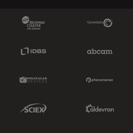
Beckman Coulter Link
Genedata Link
IDBS Link
Abcam Limited
Molecular Devices Link
Phenomenex L
Sciex Link
Aldevron Link
IDT Link