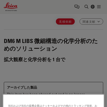
Leica Microsystems Logo
Togg
検索用語を
見積依頼
関連文献
DM6 M LIBS
微細構造の化学分析のた
めのソリューション
拡大観察と化学分析を 1 台で
アーカイブした製品
This item has been phased out and is no longer
available. Please contact us to enquire about recent
alternative products that may suit your needs.
当社および当社の提携企業はクッキーおよびその他のトラッキング技術、お