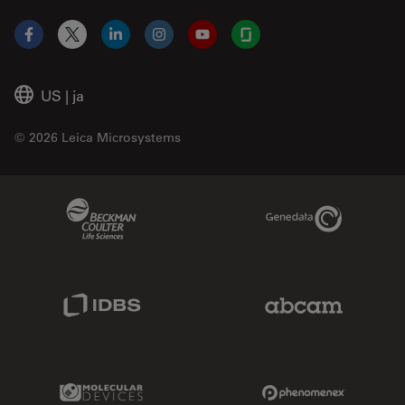
Facebook
X
LinkedIn
Instagram
YouTube
Glassdoor
US
|
ja
© 2026 Leica Microsystems
Beckman Coulter Link
Genedata Link
IDBS Link
Abcam Limited
Molecular Devices Link
Phenomenex L