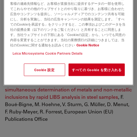
客様の連絡先情報など、お客様が直接当社に提供するデータの一部を使用し
てこれらやその他のウェブサイトとのやり取りに基づき、お客様に合わせた
広告やコンテンツを提供し、ソーシャルメディアでのコンテンツ共有を可能
にし、分析を実施し、当社の広告キャンペーンの効果を測定します。「すべ
てのCookieを承認する」をクリックすると、この事項およびこのデータを当
Google Scholarで関連論文を検索
社の提携企業（以下のリンクをご覧ください）と共有することに同意しま
Enhanced (X-band) microwave shielding properties of
す。当社ウェブサイトの下部にある「Cookieの設定」から、いつでも同意の
pure magnesium by addition of diamagnetic titanium
内容を変更することができます。当社の業務慣行の詳細につきましては、当
社のCookieに関する通知をお読みください
Cookie Notice
micro-particulates
Leica Microsystems Cookie Partners Details
Pandey R, Tekumalla S, Gupta M
Journal of Alloys and Compounds
2019 vol: 770 pp: 473-482
Cookie 設定
すべての Cookie を受け入れる
Development of inclusion reference materials and
simultaneous determination of metals and non-metallic
inclusions by rapid LIBS analysis in steel samples
, F.
Boué-Bigne, M. Hoehne, V. Sturm, G. Müller, D. Menut,
F. Ruby-Meyer, R. Forrest, European Union (EU)
Publications Office