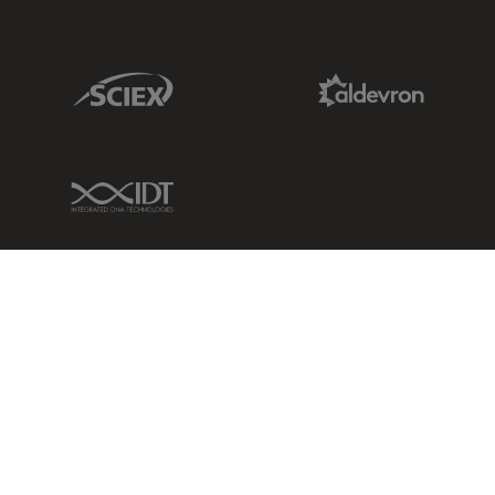
Sciex Link
Aldevron Link
IDT Link