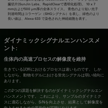
臓切片(SunJin Labs、RapidClearで透明化処理)。 10 x 7
mmおよび500 µm厚の全体スライス。 青色のより短い光子
到達時間はコラーゲン（SHGシグナル）を表し、緑色のより
長い値は、Alexa 633 で染色された神経細胞を表す。
ダイナミックシグナルエンハンスメ
ント:
生体内の高速プロセスの解像度を維持
生きている試料におけるプロセスは速いものです。 しか
しながら、動物モデルにおける蛍光シグナルは弱い傾向に
あります。
この2つの課題を解決するのがダイナミックシグナルエン
ハンスメントです。 これにより、サンプルのダイナミク
スに適応しながら、S/Nを向上させ、結果として解像度を
向上させるための平均化が可能になります。