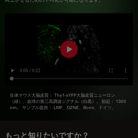
生体マウス大脳皮質： Thy1-eYFP大脳皮質ニューロン
（緑）、血球の第三高調波シグナル（白黒）。 励起： 1300
nm。 サンプル提供： LMF、DZNE、Bonn、ドイツ。
もっと知りたいですか？