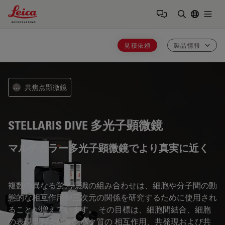
Leica Microsystems Logo
Togg
検索用語を
見積依頼
製品情報
共焦点顕微鏡
⋯
STELLARIS DIVE
多光子顕微鏡
マルチカラー多光子顕微鏡でより真実に近く
複数の異なる蛍光標識の組み合わせは、細胞や分子間の動
態的な相互作用や三次元の関係を研究するために使用され
ることが増えています。 その目標は、細胞間結合、細胞
の表現型およびタンパク質の 相互作用、共発現および共