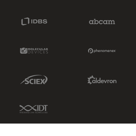
IDBS Link
Abcam Limited
Molecular Devices Link
Phenomenex L
Sciex Link
Aldevron Link
IDT Link