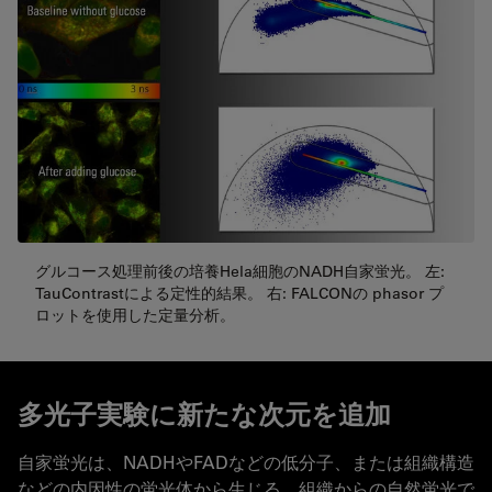
グルコース処理前後の培養Hela細胞のNADH自家蛍光。 左:
TauContrastによる定性的結果。 右: FALCONの phasor プ
ロットを使用した定量分析。
多光子実験に新たな次元を追加
自家蛍光は、NADHやFADなどの低分子、または組織構造
などの内因性の蛍光体から生じる、組織からの自然蛍光で