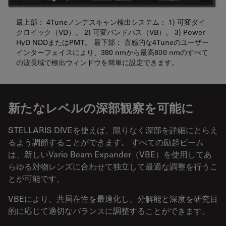
最上部： 4Tuneノンデスキャン検出システム： 1) 可変ダイ
クロイック（VD）。 2) 可変バンドパス（VB）。 3) Power
HyD NDDまたはPMT。 最下部： 直感的な4Tuneのユーザー
インターフェイスにより、380 nmから最高800 nmのすべて
の波長域で検出ウィンドウを簡単に設定できます。
新たなレベルの深部観察を可能に
STELLARIS DIVEを使えば、限りなく深部を詳細にとらえ
るよう調節することができます。 すべての励起ビーム
は、新しいVario Beam Expander（VBE）を使用してあ
らゆる対物レンズに合わせて独立して最適な調整を行うこ
とが可能です。
VBEにより、共局在性を最適化し、分解能と深度を研究目
的に応じて適切なバランスに調整することができます。