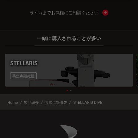
ライカまでお気軽にご相談ください
Show local cont
一緒に購入されることが多い
STELLARIS
共焦点顕微鏡
Home
製品紹介
共焦点顕微鏡
STELLARIS DIVE
Danaher Logo
Footer