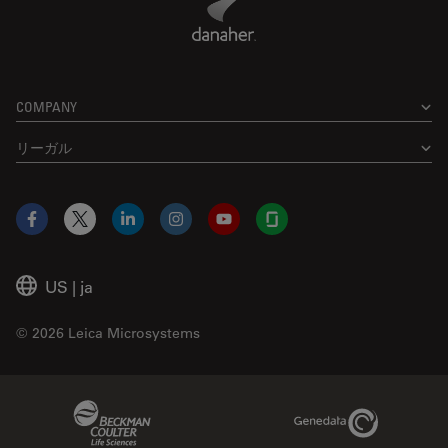
COMPANY
リーガル
Facebook
X
LinkedIn
Instagram
YouTube
Glassdoor
US
|
ja
© 2026 Leica Microsystems
Beckman Coulter Link
Genedata Link