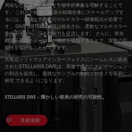
局在などの多数の複雑な生物学的事象を理解することで
す。 これらの研究を臓器や組織全体にスケールアップす
るには、適切な大容量のマルチカラー顕微鏡法が必要で
す。 DIVEとSTELLARISは統合され、柔軟なマルチカラー
多光子イメージングの能力を提供します。 さらに、蛍光
標識不要のイメージング機能を追加することで、実験の可
能性を広げることができます。
共焦点ソフトウェアインターフェイスにシームレスに統合
されたSTELLARIS DIVEは、高速で優れたナビゲーション
の利点を提供し、複雑なサンプルの動的プロセスを容易に
研究 できるようになります。
STELLARIS DIVE – 輝かしい将来の研究の可能性。
見積依頼