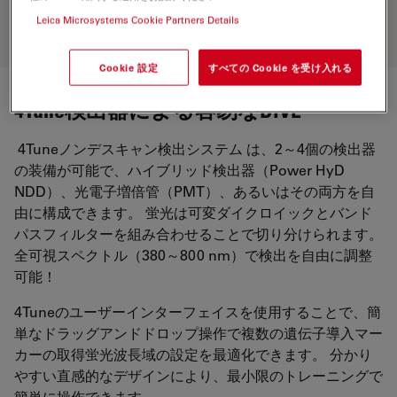
250 x 250 µm。 サンプル提供： LMF （ドイツ、DZNE
Leica Microsystems Cookie Partners Details
Bonn ）。
Cookie 設定
すべての Cookie を受け入れる
4Tune検出器による容易なDIVE
4Tuneノンデスキャン検出システム は、2～4個の検出器
の装備が可能で、ハイブリッド検出器（Power HyD
NDD）、光電子増倍管（PMT）、あるいはその両方を自
由に構成できます。 蛍光は可変ダイクロイックとバンド
パスフィルターを組み合わせることで切り分けられます。
全可視スペクトル（380～800 nm）で検出を自由に調整
可能！
4Tuneのユーザーインターフェイスを使用することで、簡
単なドラッグアンドドロップ操作で複数の遺伝子導入マー
カーの取得蛍光波長域の設定を最適化できます。 分かり
やすい直感的なデザインにより、最小限のトレーニングで
簡単に操作できます。