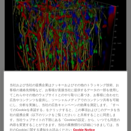
当社および当社の提携企業はクッキーおよびその他のトラッキング技術、お
客様の連絡先情報など、お客様が直接当社に提供するデータの一部を使用し
てこれらやその他のウェブサイトとのやり取りに基づき、お客様に合わせた
広告やコンテンツを提供し、ソーシャルメディアでのコンテンツ共有を可能
にし、分析を実施し、当社の広告キャンペーンの効果を測定します。「すべ
てのCookieを承認する」をクリックすると、この事項およびこのデータを当
神経細胞（GFP、緑）とミクログリア（YFP、黄）に遺伝子
社の提携企業（以下のリンクをご覧ください）と共有することに同意しま
タグを付け、アストロサイトをスルフォダミンで標識し
す。当社ウェブサイトの下部にある「Cookieの設定」から、いつでも同意の
（青）、尾静脈にAlexa680-Dextranを注入して血管を染色
内容を変更することができます。当社の業務慣行の詳細につきましては、当
した（赤）生きたマウスの大脳皮質。 観察サイズ約250 x
社のCookieに関する通知をお読みください
Cookie Notice