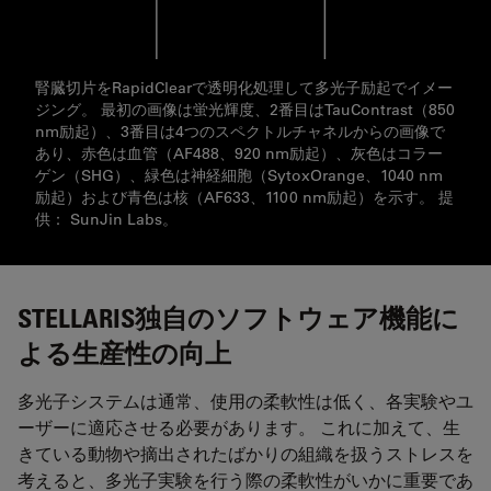
腎臓切片をRapidClearで透明化処理して多光子励起でイメー
ジング。 最初の画像は蛍光輝度、2番目はTauContrast（850
nm励起）、3番目は4つのスペクトルチャネルからの画像で
あり、赤色は血管（AF488、920 nm励起）、灰色はコラー
ゲン（SHG）、緑色は神経細胞（SytoxOrange、1040 nm
励起）および青色は核（AF633、1100 nm励起）を示す。 提
供： SunJin Labs。
STELLARIS独自のソフトウェア機能に
よる生産性の向上
多光子システムは通常、使用の柔軟性は低く、各実験やユ
ーザーに適応させる必要があります。 これに加えて、生
きている動物や摘出されたばかりの組織を扱うストレスを
考えると、多光子実験を行う際の柔軟性がいかに重要であ