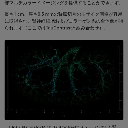
部マルチカラーイメージングを提供することができます。
長さ1 cm、厚さ0.5 mmの腎臓切片のモザイク画像が容易
に取得され、腎神経細胞およびコラーゲン系の全体像が得
られます（ここではTauContrastと組み合わせ）。
LAS X NavigatorおよびTauContrastでイメージングした腎