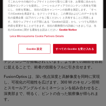
てこれらやその他のウェブサイトとのやり取りに基づき、お客様に合わせた
広告やコンテンツを提供し、ソーシャルメディアでのコンテンツ共有を可能
にし、分析を実施し、当社の広告キャンペーンの効果を測定します。「すべ
てのCookieを承認する」をクリックすると、この事項およびこのデータを当
社の提携企業（以下のリンクをご覧ください）と共有することに同意しま
す。当社ウェブサイトの下部にある「Cookieの設定」から、いつでも同意の
内容を変更することができます。当社の業務慣行の詳細につきましては、当
社のCookieに関する通知をお読みください
Cookie Notice
Leica Microsystems Cookie Partners Details
常に患者様に集中して
Cookie 設定
すべての Cookie を受け入れる
焦点合わせを行うと、手術が中断されてしまいます。その
ため、PROvido には弊社の独自技術である FusionOptics
テクノロジーが搭載されています。より多くの細部を容易
に捉えることで、術者の技能をフルに引き出せます。
FusionOptics は、深い焦点深度と高解像度を同時に実現
し、可視化の可能性を広げます。300 W のキセノン照明
とスモールアングルイルミネーションを組み合わせると、
深奥部まで、明るく、ピントの合った観察像が得られま
す。