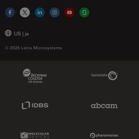
Facebook
X
LinkedIn
Instagram
YouTube
Glassdoor
US
|
ja
© 2026 Leica Microsystems
Beckman Coulter Link
Genedata Link
IDBS Link
Abcam Limited
Molecular Devices Link
Phenomenex L