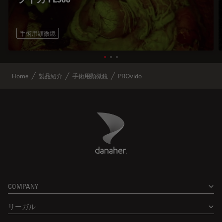
手術用顕微鏡
Home
製品紹介
手術用顕微鏡
PROvido
Danaher Logo
Footer
COMPANY
リーガル