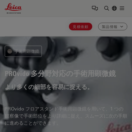
Leica Microsystems Logo
Togg
検索用語を
見積依頼
製品情報
手術用顕微鏡
⋯
PROvido
多分野対応の手術用顕微鏡
より多くの細部を容易に捉える。
PROvido フロアスタンド手術用顕微鏡を用いて、1 つの
観察像で手術部位をより詳細に捉え、スムーズに次の手順
に進めることができます。