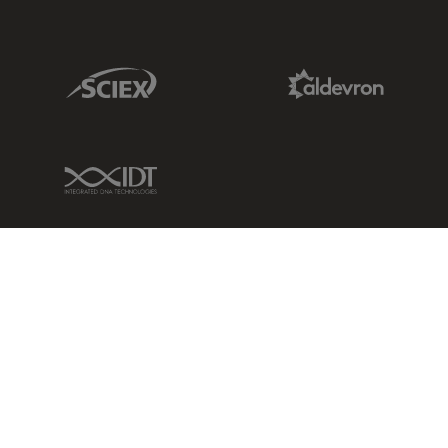
Sciex Link
Aldevron Link
IDT Link