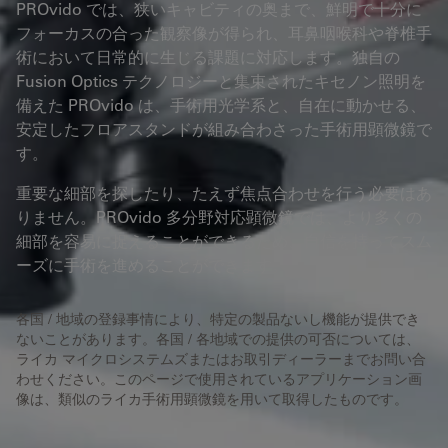
PROvido では、狭いキャビティの奥まで、鮮明で十分に
フォーカスの合った観察像が得られ、耳鼻咽喉科や脊椎手
術において日常的に生じる課題に対応します。独自の
Fusion Optics テクノロジーと集束されたキセノン照明を
備えた PROvido は、手術用光学系と、自在に動かせる、
安定したフロアスタンドが組み合わさった手術用顕微鏡で
す。
重要な細部を探したり、たえず焦点合わせを行う必要はあ
りません。PROvido 多分野対応顕微鏡では、より多くの
細部を容易に捉えることができるため、自信を持ってスム
ーズに手術を進めることができます。
各国 / 地域の登録事情により、特定の製品ないし機能が提供でき
ないことがあります。各国 / 各地域での提供の可否については、
ライカ マイクロシステムズまたはお取引ディーラーまでお問い合
わせください。このページで使用されているアプリケーション画
像は、類似のライカ手術用顕微鏡を用いて取得したものです。