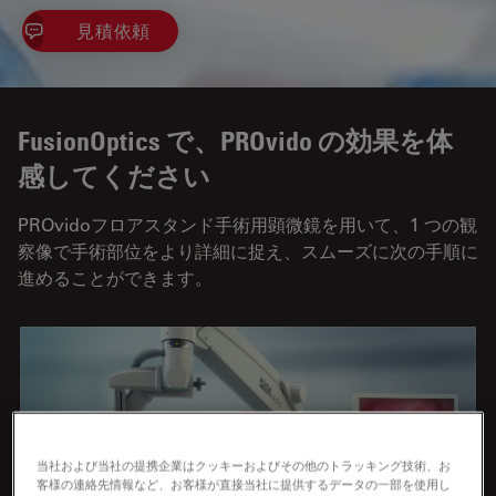
見積依頼
FusionOptics で、PROvido の効果を体
感してください
PROvidoフロアスタンド手術用顕微鏡を用いて、1 つの観
察像で手術部位をより詳細に捉え、スムーズに次の手順に
進めることができます。
当社および当社の提携企業はクッキーおよびその他のトラッキング技術、お
客様の連絡先情報など、お客様が直接当社に提供するデータの一部を使用し