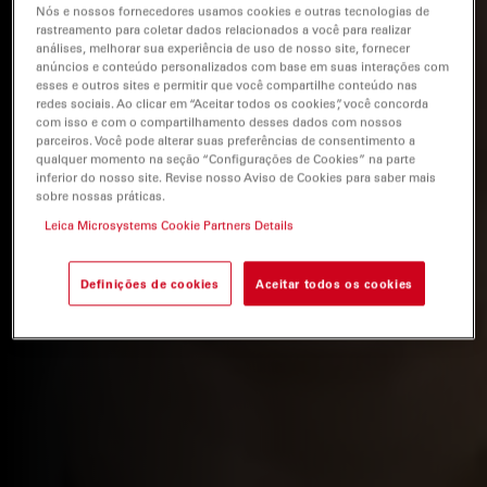
Nós e nossos fornecedores usamos cookies e outras tecnologias de
rastreamento para coletar dados relacionados a você para realizar
análises, melhorar sua experiência de uso de nosso site, fornecer
anúncios e conteúdo personalizados com base em suas interações com
esses e outros sites e permitir que você compartilhe conteúdo nas
redes sociais. Ao clicar em “Aceitar todos os cookies”, você concorda
com isso e com o compartilhamento desses dados com nossos
parceiros. Você pode alterar suas preferências de consentimento a
qualquer momento na seção “Configurações de Cookies” na parte
inferior do nosso site. Revise nosso Aviso de Cookies para saber mais
sobre nossas práticas.
Leica Microsystems Cookie Partners Details
Definições de cookies
Aceitar todos os cookies