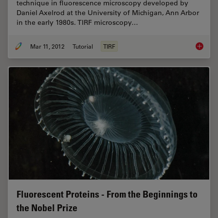
technique in fluorescence microscopy developed by
Daniel Axelrod at the University of Michigan, Ann Arbor
in the early 1980s. TIRF microscopy…
Mar 11, 2012
Tutorial
TIRF
Total In
Fluorescent Proteins - From the Beginnings to
the Nobel Prize