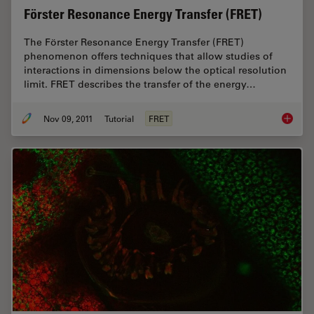
Förster Resonance Energy Transfer (FRET)
The Förster Resonance Energy Transfer (FRET)
phenomenon offers techniques that allow studies of
interactions in dimensions below the optical resolution
limit. FRET describes the transfer of the energy…
Nov 09, 2011
Tutorial
FRET
Förster