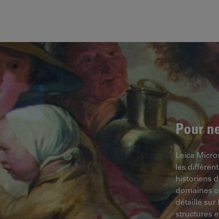
Pour n
Leica Micro
les différen
historiens d
domaines con
détaillé sur
structures 