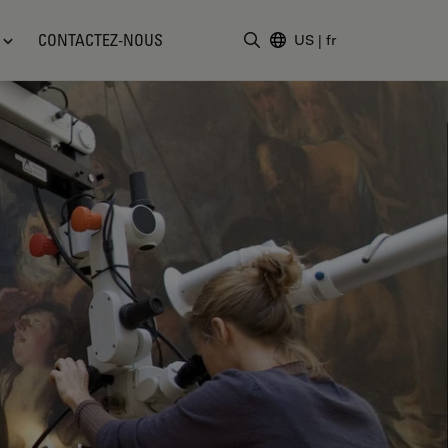
CONTACTEZ-NOUS
US
|
fr
Saisir un terme de recher