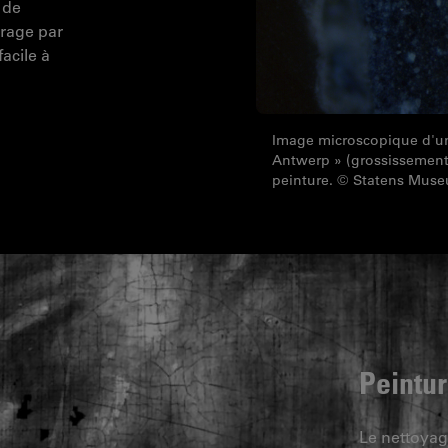
 de
irage par
acile à
Image microscopique d'un
Antwerp » (grossissement
peinture. © Statens Mus
Peintu
Le nettoyage