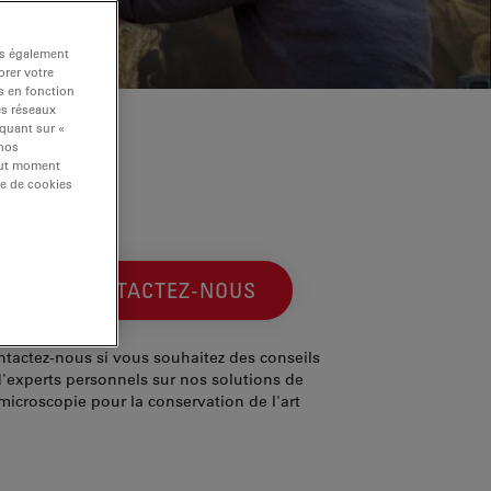
ns également
rer votre
s en fonction
es réseaux
iquant sur «
 nos
tout moment
re de cookies
CONTACTEZ-NOUS
tactez-nous si vous souhaitez des conseils
d'experts personnels sur nos solutions de
microscopie pour la conservation de l'art