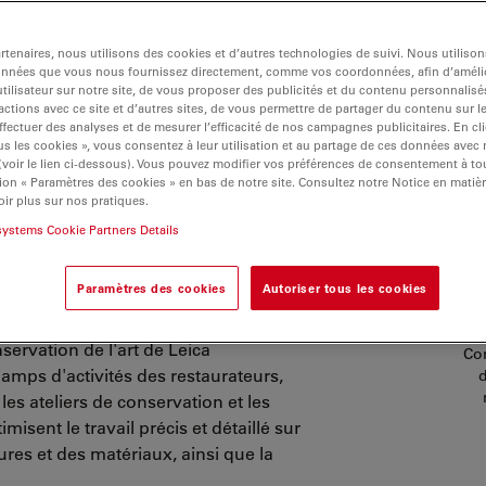
tenaires, nous utilisons des cookies et d’autres technologies de suivi. Nous utiliso
onnées que vous nous fournissez directement, comme vos coordonnées, afin d’amélio
tilisateur sur notre site, de vous proposer des publicités et du contenu personnalisé
actions avec ce site et d’autres sites, de vous permettre de partager du contenu sur l
ffectuer des analyses et de mesurer l’efficacité de nos campagnes publicitaires. En cl
s les cookies », vous consentez à leur utilisation et au partage de ces données avec
 (voir le lien ci-dessous). Vous pouvez modifier vos préférences de consentement à 
e l'art
ion « Paramètres des cookies » en bas de notre site. Consultez notre Notice en matiè
ir plus sur nos pratiques.
systems Cookie Partners Details
 œuvres artistiques ou les biens
mplexes et l'utilisation
Paramètres des cookies
Autoriser tous les cookies
ulier des méthodes non intrusives et
de caméras numériques et des logiciels
ervation de l'art de Leica
Con
amps d'activités des restaurateurs,
les ateliers de conservation et les
isent le travail précis et détaillé sur
ures et des matériaux, ainsi que la