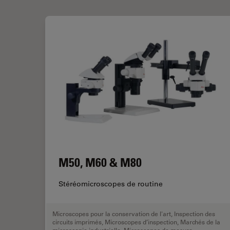
M50, M60 & M80
Stéréomicroscopes de routine
Microscopes pour la conservation de l'art
,
Inspection des
circuits imprimés
,
Microscopes d’inspection
,
Marchés de la
microscopie industrielle
,
Microscopes de mesure
,