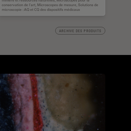
conservation de l'art
,
Microscopes de mesure
,
Solutions de
microscopie : AQ et CQ des dispositifs médicaux
ARCHIVE DES PRODUITS