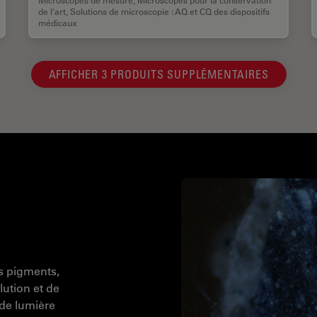
de l'art
,
Solutions de microscopie : AQ et CQ des dispositifs
médicaux
AFFICHER 3 PRODUITS SUPPLÉMENTAIRES
s pigments,
ution et de
de lumière