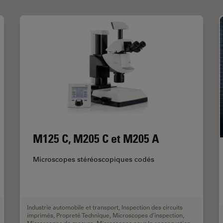
M125 C, M205 C et M205 A
Microscopes stéréoscopiques codés
Industrie automobile et transport
,
Inspection des circuits
imprimés
,
Propreté Technique
,
Microscopes d’inspection
,
Microscopes de mesure
,
Microscopes pour la conservation