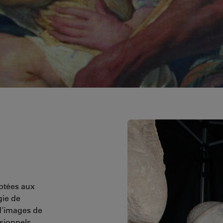
ptées aux
gie de
d'images de
ssionnels