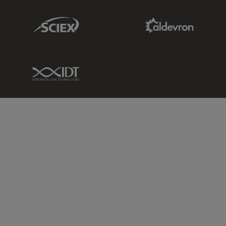
Sciex Link
Aldevron Link
IDT Link