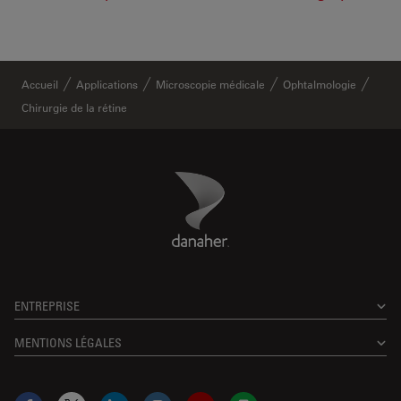
Accueil
Applications
Microscopie médicale
Ophtalmologie
Chirurgie de la rétine
Danaher Logo
Footer
ENTREPRISE
MENTIONS LÉGALES