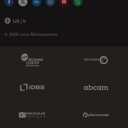
Facebook
X
LinkedIn
Instagram
YouTube
Glassdoor
US
|
fr
© 2026 Leica Microsystems
Beckman Coulter Link
Genedata Link
IDBS Link
Abcam Limited
Molecular Devices Link
Phenomenex L