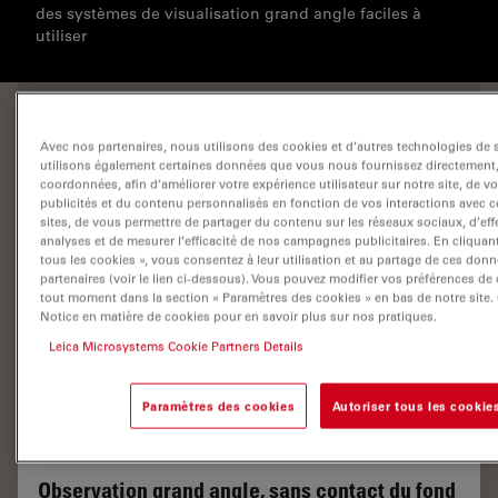
des systèmes de visualisation grand angle faciles à
utiliser
PRINCIPALES CARACTÉRISTIQUES DES SOLUTIONS
DE MICROSCOPIE LEICA POUR LA CHIRURGIE DE LA
Avec nos partenaires, nous utilisons des cookies et d’autres technologies de 
RÉTINE
utilisons également certaines données que vous nous fournissez directemen
coordonnées, afin d’améliorer votre expérience utilisateur sur notre site, de 
publicités et du contenu personnalisés en fonction de vos interactions avec ce
sites, de vous permettre de partager du contenu sur les réseaux sociaux, d’eff
analyses et de mesurer l’efficacité de nos campagnes publicitaires. En cliquan
tous les cookies », vous consentez à leur utilisation et au partage de ces don
partenaires (voir le lien ci-dessous). Vous pouvez modifier vos préférences d
tout moment dans la section « Paramètres des cookies » en bas de notre site.
Notice en matière de cookies pour en savoir plus sur nos pratiques.
Leica Microsystems Cookie Partners Details
Paramètres des cookies
Autoriser tous les cookie
Observation grand angle, sans contact du fond