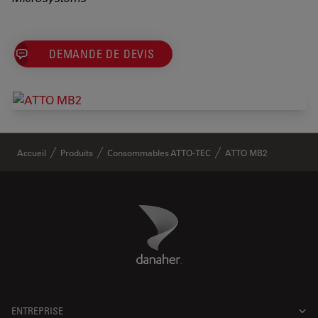
DEMANDE DE DEVIS
✕
Accueil
Produits
Consommables ATTO-TEC
ATTO MB2
Danaher Logo
Footer
ENTREPRISE