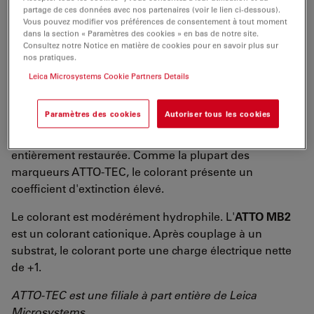
max
partage de ces données avec nos partenaires (voir le lien ci-dessous).
CF
= ε
/ε
= 0,08
Vous pouvez modifier vos préférences de consentement à tout moment
260
260
max
dans la section « Paramètres des cookies » en bas de notre site.
CF 2800 = ε
/ε
= 0,24
280
max
Consultez notre Notice en matière de cookies pour en savoir plus sur
nos pratiques.
L'
ATTO MB2
est un dérivé du colorant redox bien
Leica Microsystems Cookie Partners Details
connu qu'est le bleu de méthylène. Le colorant peut
être réduit de manière réversible à la forme incolore
Paramètres des cookies
Autoriser tous les cookies
leuko. En cas d'oxydation (par exemple avec de
l'oxygène), le colorant se rétablit et l'absorption est
entièrement restaurée. Comme la plupart des
marqueurs ATTO-TEC, le colorant présente un
coefficient d'extinction élevé.
Le colorant est modérément hydrophile. L'
ATTO MB2
est un colorant cationique. Après couplage à un
substrat, le colorant porte une charge électrique nette
de +1.
ATTO-TEC est une filiale à part entière de Leica
Microsystems