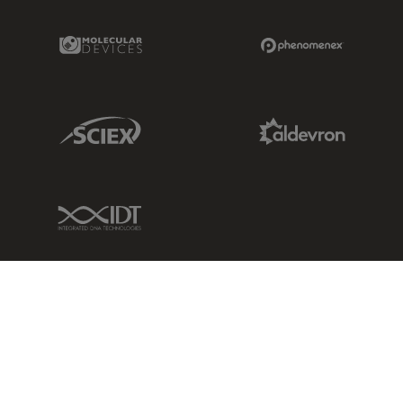
Molecular Devices Link
Phenomenex L
Sciex Link
Aldevron Link
IDT Link