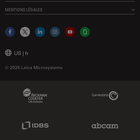
MENTIONS LÉGALES
Facebook
X
LinkedIn
Instagram
YouTube
Glassdoor
US
|
fr
© 2026 Leica Microsystems
Beckman Coulter Link
Genedata Link
IDBS Link
Abcam Limited