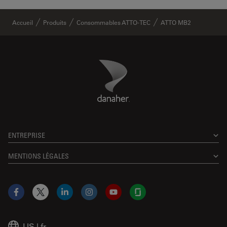
Accueil
Produits
Consommables ATTO-TEC
ATTO MB2
Danaher Logo
Footer
ENTREPRISE
MENTIONS LÉGALES
Facebook
X
LinkedIn
Instagram
YouTube
Glassdoor
US
|
fr