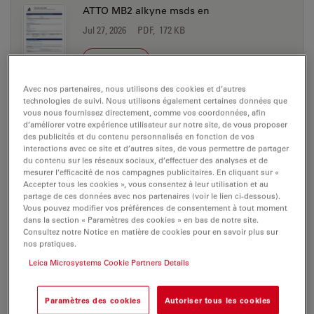
ATTO MB2 alkyne msds en
Jul 27, 2026
PDF, 172 KB
DOWNLOAD
Avec nos partenaires, nous utilisons des cookies et d’autres
ATTO MB2 amine msds de
technologies de suivi. Nous utilisons également certaines données que
vous nous fournissez directement, comme vos coordonnées, afin
Jul 27, 2026
PDF, 198 KB
d’améliorer votre expérience utilisateur sur notre site, de vous proposer
des publicités et du contenu personnalisés en fonction de vos
DOWNLOAD
interactions avec ce site et d’autres sites, de vous permettre de partager
du contenu sur les réseaux sociaux, d’effectuer des analyses et de
mesurer l’efficacité de nos campagnes publicitaires. En cliquant sur «
Accepter tous les cookies », vous consentez à leur utilisation et au
ATTO MB2 amine msds en
partage de ces données avec nos partenaires (voir le lien ci-dessous).
Jul 27, 2026
PDF, 177 KB
Vous pouvez modifier vos préférences de consentement à tout moment
dans la section « Paramètres des cookies » en bas de notre site.
Consultez notre Notice en matière de cookies pour en savoir plus sur
DOWNLOAD
nos pratiques.
Leica Microsystems Cookie Partners Details
ATTO MB2 azide msds de
Jul 27, 2026
PDF, 198 KB
Paramètres des cookies
Autoriser tous les cookies