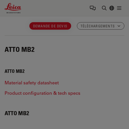
Leica Microsystems Logo
Togg
Saisir un t
DEMANDE DE DEVIS
TÉLÉCHARGEMENTS
ATTO MB2
ATTO MB2
Material safety datasheet
Product configuration & tech specs
ATTO MB2