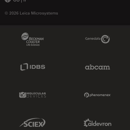
© 2026 Leica Microsystems
Beckman Coulter Link
Genedata Link
IDBS Link
Abcam Limited
Molecular Devices Link
Phenomenex L
Sciex Link
Aldevron Link