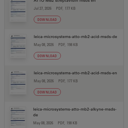
ATTO MB2 streptavidin msds en
Jul 27, 2026
PDF, 177 KB
DOWNLOAD
leica-microsystems-atto-mb2-acid-msds-de
May 08, 2026
PDF, 198 KB
DOWNLOAD
leica-microsystems-atto-mb2-acid-msds-en
May 08, 2026
PDF, 177 KB
DOWNLOAD
leica-microsystems-atto-mb2-alkyne-msds-
de
May 08, 2026
PDF, 198 KB