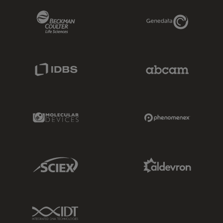
Beckman Coulter Link
Genedata Link
IDBS Link
Abcam Limited
Molecular Devices Link
Phenomenex L
Sciex Link
Aldevron Link
IDT Link