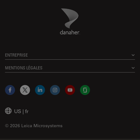
Danaher Logo
Footer
ENTREPRISE
MENTIONS LÉGALES
Facebook
X
LinkedIn
Instagram
YouTube
Glassdoor
US
|
fr
© 2026 Leica Microsystems