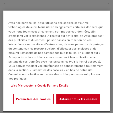
La <link products microscope-cameras
Avec nos partenaires, nous utilisons des cookies et d’autres
technologies de suivi. Nous utilisons également certaines données que
microscope>caméra couleur numérique Leica
vous nous fournissez directement, comme vos coordonnées, afin
DFC310 FX de
1,4 mégapixel
a été conçue pour les
d’améliorer votre expérience utilisateur sur notre site, de vous proposer
des publicités et du contenu personnalisés en fonction de vos
applications exigeantes de
diascopie
et en
interactions avec ce site et d’autres sites, de vous permettre de partager
fluorescence propres à la
biologie cellulaire, à la
du contenu sur les réseaux sociaux, d’effectuer des analyses et de
mesurer l’efficacité de nos campagnes publicitaires. En cliquant sur «
biologie du développement et à la médecine.
Accepter tous les cookies », vous consentez à leur utilisation et au
partage de ces données avec nos partenaires (voir le lien ci-dessous).
Le système de refroidissement Peltier des éléments du
Vous pouvez modifier vos préférences de consentement à tout moment
capteur de la caméra produit des
images sans bruit
,
dans la section « Paramètres des cookies » en bas de notre site.
Consultez notre Notice en matière de cookies pour en savoir plus sur
même en présence d'intensités d'éclairage minimes.
nos pratiques.
Les divers modes d'acquisition, notamment le mode
Leica Microsystems Cookie Partners Details
binning permettent une
surveillance
précise
des
processus dynamiques rapides dans des cellules
Paramètres des cookies
Autoriser tous les cookies
vivantes pouvant atteindre jusqu'à 71 images par
seconde.