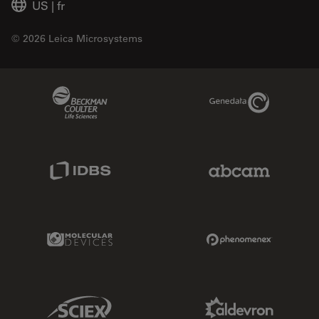
US
|
fr
© 2026 Leica Microsystems
Beckman Coulter Link
Genedata Link
IDBS Link
Abcam Limited
Molecular Devices Link
Phenomenex L
Sciex Link
Aldevron Link