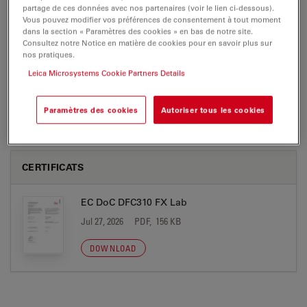
partage de ces données avec nos partenaires (voir le lien ci-dessous).
Vous pouvez modifier vos préférences de consentement à tout moment
dans la section « Paramètres des cookies » en bas de notre site.
Leica DFC310 FX-Brochure jp
Consultez notre Notice en matière de cookies pour en savoir plus sur
nos pratiques.
Jul 27, 2026
PDF, 2 MB
Leica Microsystems Cookie Partners Details
DOWNLOAD
Paramètres des cookies
Autoriser tous les cookies
CERTIFICATS
EC DoC DFC310 FX Lab
Jul 27, 2026
PDF, 156 KB
DOWNLOAD