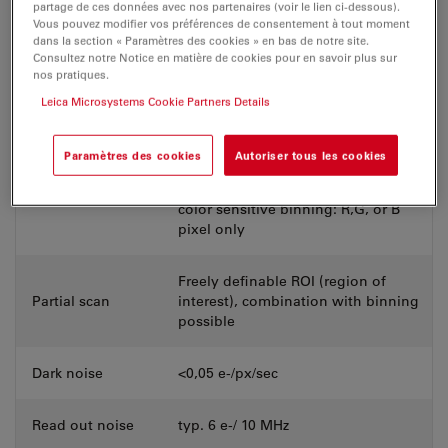
partage de ces données avec nos partenaires (voir le lien ci-dessous).
Vous pouvez modifier vos préférences de consentement à tout moment
Bit depth
8 bit / 12 bit
dans la section « Paramètres des cookies » en bas de notre site.
Consultez notre Notice en matière de cookies pour en savoir plus sur
nos pratiques.
A/D converter
16 bit
Leica Microsystems Cookie Partners Details
2x2 (mono/ color); 4x4 (mono/
color); 3x3 (mono/color; speed
Paramètres des cookies
Autoriser tous les cookies
optimized); 5x5 (mono/color; speed
Binning modes
optimized);
color sensitive binning: R,G, or B
pixel only
Freely definable ROI (region of
Partial scan
interest), combination with binning
possible
Dark noise
<0,05 e-/px/sec
Read out noise
typ. 6 e-/ 10 MHz