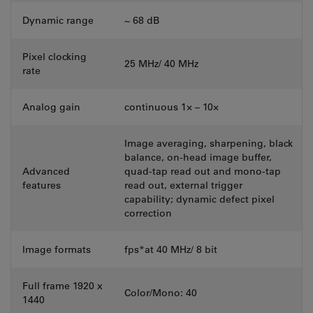
Dynamic range
~ 68 dB
Pixel clocking
25 MHz/ 40 MHz
rate
Analog gain
continuous 1× – 10×
Image averaging, sharpening, black
balance, on-head image buffer,
Advanced
quad-tap read out and mono-tap
features
read out, external trigger
capability; dynamic defect pixel
correction
Image formats
fps*at 40 MHz/ 8 bit
Full frame 1920 x
Color/Mono: 40
1440