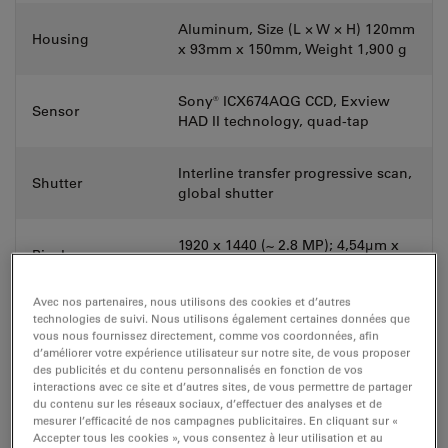
Aluminum, Size (L × W × H) 120mm
Housing
x 93mm x 150mm, Weight 1,900 g
Sony® ICX674AQG CCD, Exview
Sensor
HAD II technology, quad-tap
Interline transfer progressive scan,
Shutter
global shutter
1920 x 1440 (~ 2.8 MP); 4,54μm x
Pixel
4,54μm pixel size
Avec nos partenaires, nous utilisons des cookies et d’autres
Full well capacity
> 15.000 electrons (e-) typical
technologies de suivi. Nous utilisons également certaines données que
vous nous fournissez directement, comme vos coordonnées, afin
d’améliorer votre expérience utilisateur sur notre site, de vous proposer
Color filter
RGB Bayer mask
des publicités et du contenu personnalisés en fonction de vos
interactions avec ce site et d’autres sites, de vous permettre de partager
du contenu sur les réseaux sociaux, d’effectuer des analyses et de
Exposure time
4 μsec - 200 sec*
mesurer l’efficacité de nos campagnes publicitaires. En cliquant sur «
Accepter tous les cookies », vous consentez à leur utilisation et au