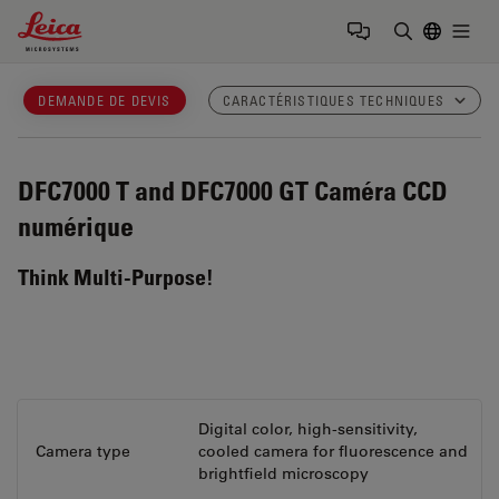
Leica Microsystems Logo
Togg
Saisir un t
DEMANDE DE DEVIS
CARACTÉRISTIQUES TECHNIQUES
DFC7000 T and DFC7000 GT
Caméra CCD
numérique
Think Multi-Purpose!
Digital color, high-sensitivity,
Camera type
cooled camera for fluorescence and
brightfield microscopy