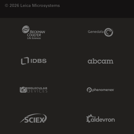
© 2026 Leica Microsystems
Beckman Coulter Link
Genedata Link
IDBS Link
Abcam Limited
Molecular Devices Link
Phenomenex L
Sciex Link
Aldevron Link