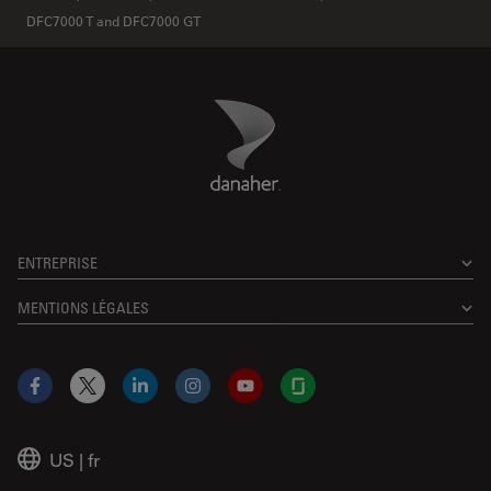
DFC7000 T and DFC7000 GT
Danaher Logo
Footer
ENTREPRISE
MENTIONS LÉGALES
Facebook
X
LinkedIn
Instagram
YouTube
Glassdoor
US
|
fr