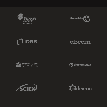
Beckman Coulter Link
Genedata Link
IDBS Link
Abcam Limited
Molecular Devices Link
Phenomenex L
Sciex Link
Aldevron Link