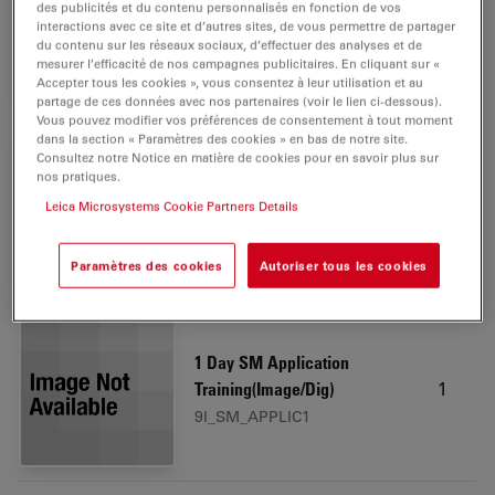
des publicités et du contenu personnalisés en fonction de vos
1
antistatic
interactions avec ce site et d’autres sites, de vous permettre de partager
du contenu sur les réseaux sociaux, d’effectuer des analyses et de
10450287
mesurer l’efficacité de nos campagnes publicitaires. En cliquant sur «
Accepter tous les cookies », vous consentez à leur utilisation et au
partage de ces données avec nos partenaires (voir le lien ci-dessous).
Vous pouvez modifier vos préférences de consentement à tout moment
dans la section « Paramètres des cookies » en bas de notre site.
Consultez notre Notice en matière de cookies pour en savoir plus sur
Transmitted light adapter for
nos pratiques.
1
DVM6
Leica Microsystems Cookie Partners Details
10450712
Paramètres des cookies
Autoriser tous les cookies
1 Day SM Application
1
Training(Image/Dig)
9I_SM_APPLIC1