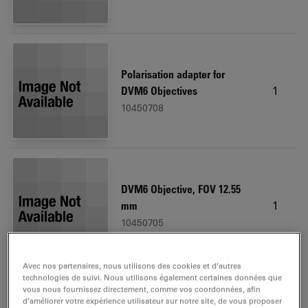
Polarisation adapter for
1
DVM6 Objectives
10450708
DVM6 Objective, FOV 12.55
1
mm
10450705
Avec nos partenaires, nous utilisons des cookies et d’autres
technologies de suivi. Nous utilisons également certaines données que
vous nous fournissez directement, comme vos coordonnées, afin
d’améliorer votre expérience utilisateur sur notre site, de vous proposer
Dust cover (40 x 35 x 75 cm),