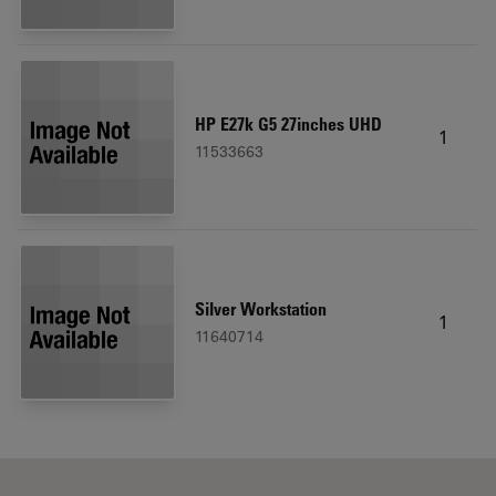
HP E27k G5 27inches UHD
1
11533663
Silver Workstation
1
11640714