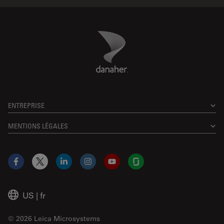
Danaher Logo
Footer
ENTREPRISE
MENTIONS LÉGALES
Facebook
X
LinkedIn
Instagram
YouTube
Glassdoor
US
|
fr
© 2026 Leica Microsystems