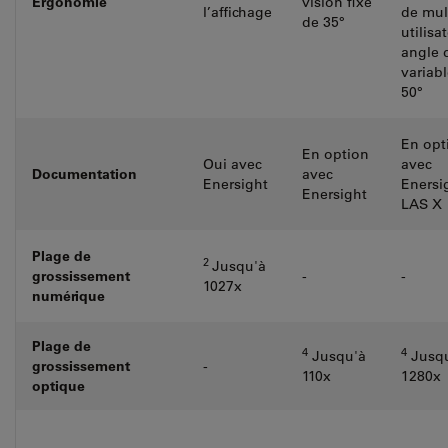
Ergonomie
vision fixe
l’affichage
de mul
de 35°
utilisa
angle 
variabl
50°
En opt
En option
Oui avec
avec
Documentation
avec
Enersight
Enersi
Enersight
LAS X
Plage de
2
Jusqu'à
grossissement
-
-
1027x
numérique
Plage de
4
4
Jusqu'à
Jusq
grossissement
-
110x
1280x
optique