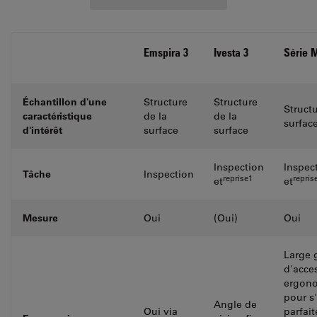
Emspira 3
Ivesta 3
Série 
Échantillon d'une
Structure
Structure
Structu
caractéristique
de la
de la
surfac
d'intérêt
surface
surface
Inspection
Inspec
Tâche
Inspection
reprise1
repris
et
et
Mesure
Oui
(Oui)
Oui
Large
d'acce
ergon
pour s
Angle de
Oui via
parfai