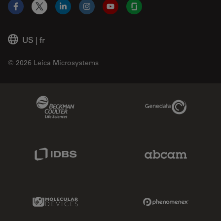
Facebook
X
LinkedIn
Instagram
YouTube
Glassdoor
US
|
fr
© 2026 Leica Microsystems
Beckman Coulter Link
Genedata Link
IDBS Link
Abcam Limited
Molecular Devices Link
Phenomenex L