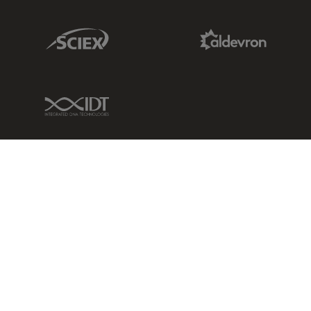
Sciex Link
Aldevron Link
IDT Link