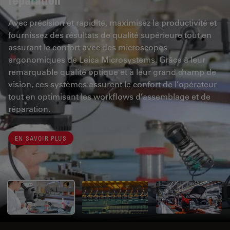
Avec précision et rapidité, maximisez la productivité et
fournissez des résultats de qualité supérieure tout en
assurant le confort avec des microscopes
ergonomiques de Leica Microsystems. Grâce à leur
remarquable qualité optique et à leur grand champ de
vision, ces systèmes assurent le confort de l’opérateur
tout en optimisant les workflows d’assemblage et de
réparation.
EN SAVOIR PLUS