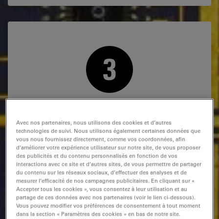
Quel est votre budget pour un microscope
d’inspection ?
Avec nos partenaires, nous utilisons des cookies et d’autres
technologies de suivi. Nous utilisons également certaines données que
vous nous fournissez directement, comme vos coordonnées, afin
Les microscopes modulaires peuvent sembler un
d’améliorer votre expérience utilisateur sur notre site, de vous proposer
investissement plus élevé au départ, mais à long terme,
des publicités et du contenu personnalisés en fonction de vos
ils vous permettent d’économiser de l’argent grâce à la
interactions avec ce site et d’autres sites, de vous permettre de partager
variété des accessoires, ce qui les rend adaptables et
du contenu sur les réseaux sociaux, d’effectuer des analyses et de
polyvalents. Grâce à leur modularité, les microscopes
mesurer l’efficacité de nos campagnes publicitaires. En cliquant sur «
Accepter tous les cookies », vous consentez à leur utilisation et au
Leica peuvent répondre aux besoins de différents types
partage de ces données avec nos partenaires (voir le lien ci-dessous).
d’inspection et d’utilisateurs.
Vous pouvez modifier vos préférences de consentement à tout moment
dans la section « Paramètres des cookies » en bas de notre site.