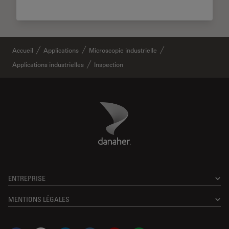
Accueil
Applications
Microscopie industrielle
Applications industrielles
Inspection
Danaher Logo
Footer
ENTREPRISE
MENTIONS LÉGALES