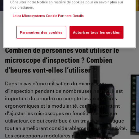
Consultez notre Notice en matière de cookies pour en savoir plus sur
nos pratiques.
Leica Microsystems Cookie Partners Details
Paramètres des cookies
Autoriser tous les cookies
Combien de personnes vont utiliser le
microscope d’inspection ? Combien
d’heures vont-elles l’utiliser ?
Dans le cas d'une utilisation du microscope
d’inspection pendant de nombreuses heures, il est
important de prendre en compte les accessoires
ergonomiques et la modularité, car ils permettent
d’ajuster les microscopes en fonction de chaque
utilisateur, ce qui contribue à un travail sans fatigue
tout en améliorant considérablement la productivité.
Les conceptions modulaires permettent des