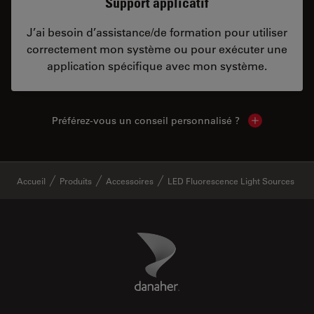
Support applicatif
J’ai besoin d’assistance/de formation pour utiliser
correctement mon système ou pour exécuter une
application spécifique avec mon système.
Préférez-vous un conseil personnalisé ?
Show local c
✕
Accueil
Produits
Accessoires
LED Fluorescence Light Sources
Danaher Logo
Footer