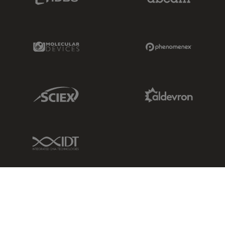
Molecular Devices Link
Phenomenex L
Sciex Link
Aldevron Link
IDT Link