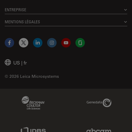
ENTREPRISE
MENTIONS LÉGALES
Facebook
X
LinkedIn
Instagram
YouTube
Glassdoor
US
|
fr
© 2026 Leica Microsystems
Beckman Coulter Link
Genedata Link
IDBS Link
Abcam Limited