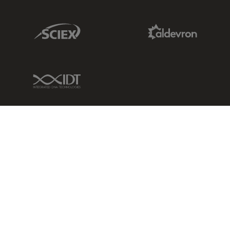
Sciex Link
Aldevron Link
IDT Link