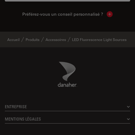
Préférez-vous un conseil personnalisé ?
Show local c
Accueil
Produits
Accessoires
LED Fluorescence Light Sources
Danaher Logo
Footer
ENTREPRISE
MENTIONS LÉGALES