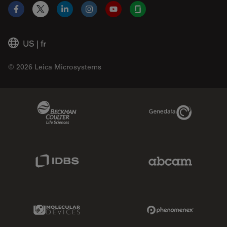
Facebook
X
LinkedIn
Instagram
YouTube
Glassdoor
US
|
fr
© 2026 Leica Microsystems
Beckman Coulter Link
Genedata Link
IDBS Link
Abcam Limited
Molecular Devices Link
Phenomenex L