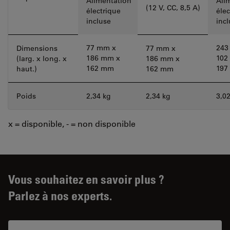
Alimentation
Ali
(12 V, CC, 8,5 A)
électrique
élec
incluse
inc
77 mm x
243
Dimensions
77 mm x
186 mm x
102
(larg. x long. x
186 mm x
162 mm
197
haut.)
162 mm
Poids
2,34 kg
2,34 kg
3,0
x = disponible, - = non disponible
Vous souhaitez en savoir plus ?
Parlez à nos experts.