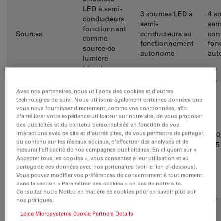
LED à semi-
3 sources LED à
4 s
conducteurs
semi-
sem
fonctionnant
Sources
conducteurs au
con
comme
fonctionnement
fon
source de
autonome
aut
lumière
blanche
Avec nos partenaires, nous utilisons des cookies et d’autres
Pics de
technologies de suivi. Nous utilisons également certaines données que
longueur
365 – 550
vous nous fournissez directement, comme vos coordonnées, afin
d’onde
d’améliorer votre expérience utilisateur sur notre site, de vous proposer
des publicités et du contenu personnalisés en fonction de vos
interactions avec ce site et d’autres sites, de vous permettre de partager
400,
lumière
400, 450, 550
du contenu sur les réseaux sociaux, d’effectuer des analyses et de
(nm au pic
635
blanche à
mesurer l’efficacité de nos campagnes publicitaires. En cliquant sur «
central)
Accepter tous les cookies », vous consentez à leur utilisation et au
large spectre
partage de ces données avec nos partenaires (voir le lien ci-dessous).
Vous pouvez modifier vos préférences de consentement à tout moment
dans la section « Paramètres des cookies » en bas de notre site.
Consultez notre Notice en matière de cookies pour en savoir plus sur
nos pratiques.
Puissance de
Leica Microsystems Cookie Partners Details
2 500
sortie minimale