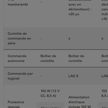
-
marche/arrêt
avec un
déc
déclencheur) ;
can
<20 μs
indi
<10
Contrôle de
commande en
-
x
x
série
Commande
Boîtier de
Boîtier de
Boît
autonome
contrôle
contrôle
con
Commande par
-
LAS X
LAS
logiciel
102 W (12 V
102
CC, 8,5 A)
8,5 
Alimentation
Puissance
électrique
requise
incluse 102 W