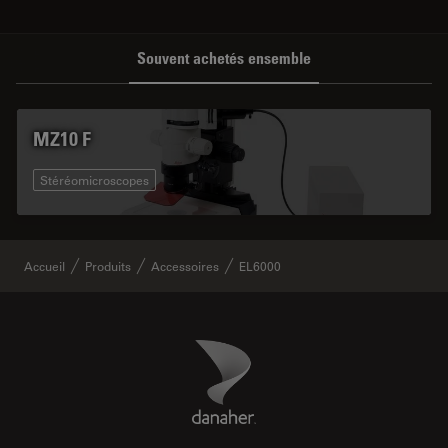
Souvent achetés ensemble
MZ10 F
Stéréomicroscopes
Accueil
Produits
Accessoires
EL6000
Danaher Logo
Footer