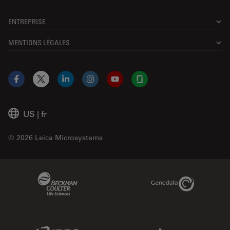
ENTREPRISE
MENTIONS LÉGALES
Facebook
X
LinkedIn
Instagram
YouTube
Glassdoor
US
|
fr
© 2026 Leica Microsystems
Beckman Coulter Link
Genedata Link
IDBS Link
Abcam Limited