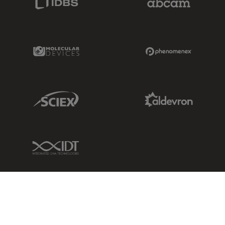
Molecular Devices Link
Phenomenex L
Sciex Link
Aldevron Link
IDT Link