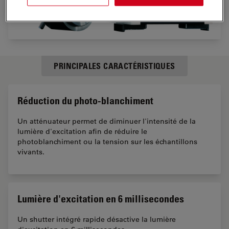
PRINCIPALES CARACTÉRISTIQUES
Réduction du photo-blanchiment
Un atténuateur permet de diminuer l'intensité de la
lumière d'excitation afin de réduire le
photoblanchiment ou la tension sur les échantillons
vivants.
Lumière d'excitation en 6 millisecondes
Un shutter intégré rapide désactive la lumière