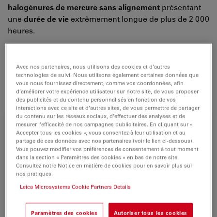
halogénures de mercure sans alignement
présentant
une
durée de vie
extrêmement longue de plus de 2 000
heures.
Cela permet une réduction des frais d'exploitation et du
temps requis pour centrer les boîtiers de lampe. Le
Avec nos partenaires, nous utilisons des cookies et d’autres
Leica EL6000 a un
shutter rapide intégré
entièrement
technologies de suivi. Nous utilisons également certaines données que
vous nous fournissez directement, comme vos coordonnées, afin
contrôlable par le logiciel Leica LAS.
d’améliorer votre expérience utilisateur sur notre site, de vous proposer
des publicités et du contenu personnalisés en fonction de vos
interactions avec ce site et d’autres sites, de vous permettre de partager
du contenu sur les réseaux sociaux, d’effectuer des analyses et de
mesurer l’efficacité de nos campagnes publicitaires. En cliquant sur «
Accepter tous les cookies », vous consentez à leur utilisation et au
partage de ces données avec nos partenaires (voir le lien ci-dessous).
Vous pouvez modifier vos préférences de consentement à tout moment
dans la section « Paramètres des cookies » en bas de notre site.
Consultez notre Notice en matière de cookies pour en savoir plus sur
nos pratiques.
Leica Microsystems Cookie Partners Details
Paramètres des cookies
Autoriser tous les cookies