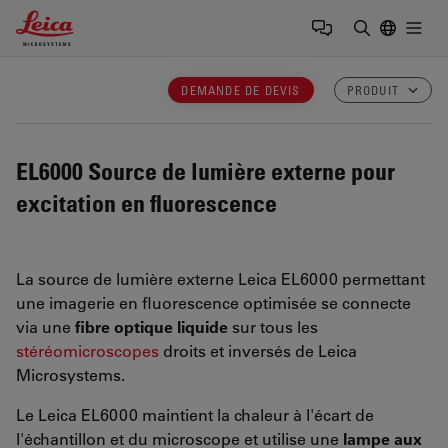
Leica Microsystems Logo
Togg
Saisir un t
DEMANDE DE DEVIS
PRODUIT
EL6000
Source de lumière externe pour
excitation en fluorescence
La source de lumière externe Leica EL6000 permettant
une imagerie en fluorescence optimisée se connecte
via une
fibre optique liquide
sur tous les
stéréomicroscopes
droits et inversés de Leica
Microsystems.
Le Leica EL6000 maintient la chaleur à l'écart de
l'échantillon et du microscope et utilise une
lampe aux