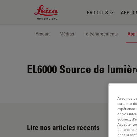
Leica Microsystems Logo
PRODUITS
APPLIC
Produit
Médias
Téléchargements
Appl
EL6000
Source de lumière
Avec nos par
certaines d
expérience u
de vos inter
sociaux, d’e
Accepter tou
Lire nos articles récents
partenaires
dans la sect