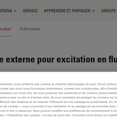
ATIONS
SERVICE
APPRENDRE ET PARTAGER
GROUPE
ication
Publications
 externe pour excitation en f
tenaires, nous utilisons des cookies et d’autres technologies de suivi. Nous utiliso
onnées que vous nous fournissez directement, comme vos coordonnées, afin d’amélio
tilisateur sur notre site, de vous proposer des publicités et du contenu personnalisé
actions avec ce site et d’autres sites, de vous permettre de partager du contenu sur l
ffectuer des analyses et de mesurer l’efficacité de nos campagnes publicitaires. En cl
s les cookies », vous consentez à leur utilisation et au partage de ces données avec
 (voir le lien ci-dessous). Vous pouvez modifier vos préférences de consentement à 
ion « Paramètres des cookies » en bas de notre site. Consultez notre Notice en matiè