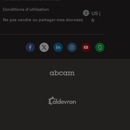
Conditions d’utilisation
US
|
Ne pas vendre ou partager mes données
fr
Facebook
X
LinkedIn
Instagram
YouTube
Glassdoor
Abcam Limited Link
Aldevron Link