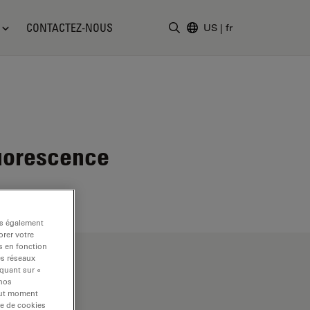
CONTACTEZ-NOUS
US
|
fr
Saisir un terme de recher
luorescence
ns également
rer votre
s en fonction
es réseaux
iquant sur «
 nos
tout moment
re de cookies