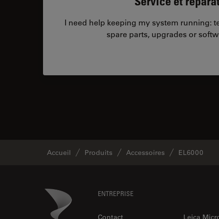
Service et répara
I need help keeping my system running: tec
spare parts, upgrades or softw
Accueil
Produits
Accessoires
EL6000
Footer
Danaher Logo
ENTREPRISE
Contact
Leica Mic