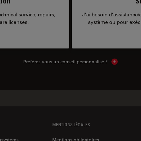
tion
S
hnical service, repairs,
J’ai besoin d’assistance
are licenses.
système ou pour exécu
Préférez-vous un conseil personnalisé ?
Show local c
MENTIONS LÉGALES
rosystems
Mentions obligatoires