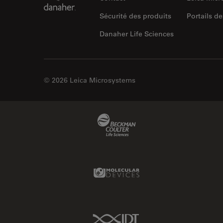
Sécurité des produits
Portails de
Danaher Life Sciences
© 2026 Leica Microsystems
Beckman Coulter Link
Molecular Devices Link
IDT Link