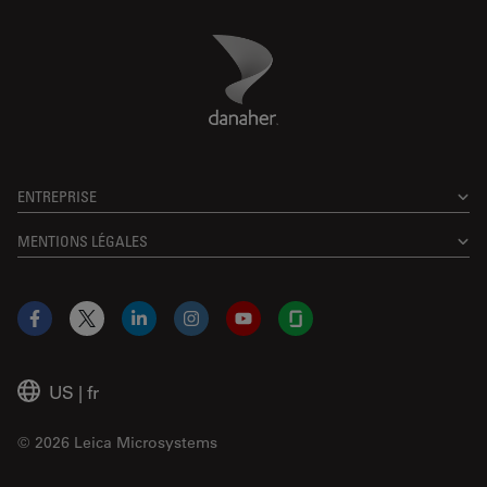
Danaher Logo
Footer
ENTREPRISE
MENTIONS LÉGALES
Facebook
X
LinkedIn
Instagram
YouTube
Glassdoor
US
|
fr
© 2026 Leica Microsystems