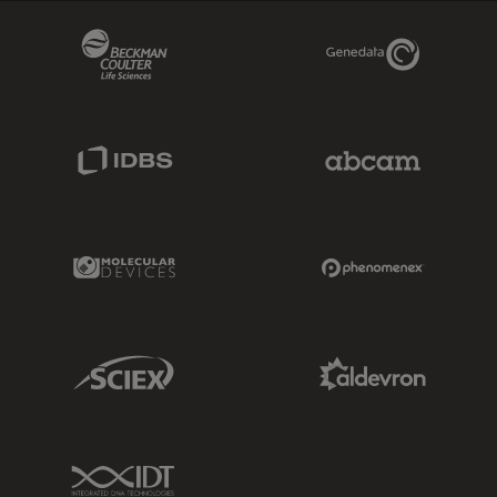
Beckman Coulter Link
Genedata Link
IDBS Link
Abcam Limited
Molecular Devices Link
Phenomenex L
Sciex Link
Aldevron Link
IDT Link