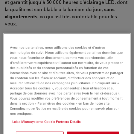
et garantit jusqu'à 50 000 heures d'éclairage LED, dont
la qualité est semblable à la lumière du jour,
sans
clignotements
, ce qui est très confortable pour les
yeux.
Aucune balance supplémentaire des blancs n'est
nécessaire. Combiné au
logiciel Leica LAS
, l'éclairage
Avec nos partenaires, nous utilisons des cookies et d’autres
fait partie du système automatisé et les paramètres
technologies de suivi. Nous utilisons également certaines données que
d'éclairage peuvent être stockés avec l'image pour une
vous nous fournissez directement, comme vos coordonnées, afin
d’améliorer votre expérience utilisateur sur notre site, de vous proposer
reproductibilité facile
et un
rendement
supérieur.
des publicités et du contenu personnalisés en fonction de vos
interactions avec ce site et d’autres sites, de vous permettre de partager
du contenu sur les réseaux sociaux, d’effectuer des analyses et de
mesurer l’efficacité de nos campagnes publicitaires. En cliquant sur «
Accepter tous les cookies », vous consentez à leur utilisation et au
partage de ces données avec nos partenaires (voir le lien ci-dessous).
Vous pouvez modifier vos préférences de consentement à tout moment
dans la section « Paramètres des cookies » en bas de notre site.
Consultez notre Notice en matière de cookies pour en savoir plus sur
nos pratiques.
Leica Microsystems Cookie Partners Details