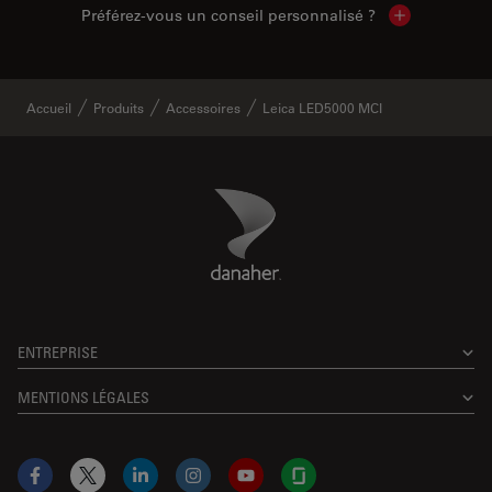
Préférez-vous un conseil personnalisé ?
Show local c
Accueil
Produits
Accessoires
Leica LED5000 MCI
Danaher Logo
Footer
ENTREPRISE
MENTIONS LÉGALES
Facebook
X
LinkedIn
Instagram
YouTube
Glassdoor