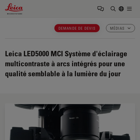
Leica Microsystems Logo
Togg
Saisir un t
DEMANDE DE DEVIS
MÉDIAS
Leica LED5000 MCI
Système d'éclairage
multicontraste à arcs intégrés pour une
qualité semblable à la lumière du jour