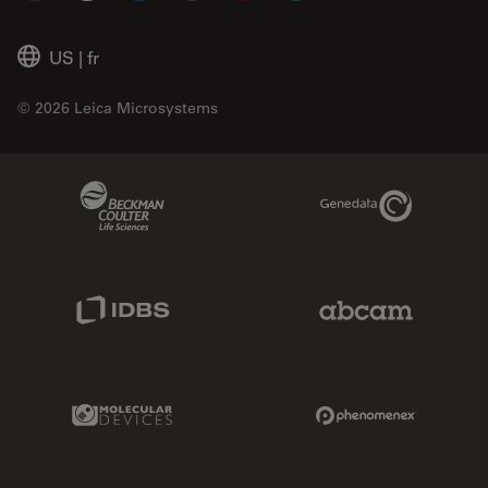
US
|
fr
© 2026 Leica Microsystems
Beckman Coulter Link
Genedata Link
IDBS Link
Abcam Limited
Molecular Devices Link
Phenomenex L