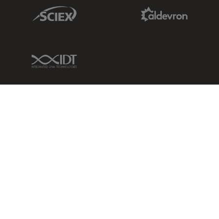
Sciex Link
Aldevron Link
IDT Link