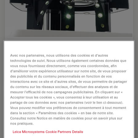
Avec le Leica LED5000 MCI, il est possible de
sélectionner différentes scènes, notamment l'éclairage
Avec nos partenaires, nous utilisons des cookies et d’autres
par la gauche ou la droite. En fonction de la direction
technologies de suivi. Nous utilisons également certaines données que
de l'éclairage, différents contrastes et ombrages sont
vous nous fournissez directement, comme vos coordonnées, afin
possibles.
d’améliorer votre expérience utilisateur sur notre site, de vous proposer
des publicités et du contenu personnalisés en fonction de vos
interactions avec ce site et d’autres sites, de vous permettre de partager
du contenu sur les réseaux sociaux, d’effectuer des analyses et de
mesurer l’efficacité de nos campagnes publicitaires. En cliquant sur «
Accepter tous les cookies », vous consentez à leur utilisation et au
partage de ces données avec nos partenaires (voir le lien ci-dessous).
Vous pouvez modifier vos préférences de consentement à tout moment
dans la section « Paramètres des cookies » en bas de notre site.
Consultez notre Notice en matière de cookies pour en savoir plus sur
nos pratiques.
Leica Microsystems Cookie Partners Details