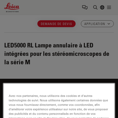
Leica Microsystems Logo
Togg
Saisir un t
DEMANDE DE DEVIS
APPLICATION
LED5000 RL
Lampe annulaire à LED
intégrées pour les stéréomicroscopes de
la série M
Vous souhaitez en savoir plus ?
Avec nos partenaires, nous utilisons des cookies et d’autres
Parlez à nos experts.
technologies de suivi. Nous utilisons également certaines données que
vous nous fournissez directement, comme vos coordonnées, afin
d’améliorer votre expérience utilisateur sur notre site, de vous proposer
des publicités et du contenu personnalisés en fonction de vos
interactions avec ce site et d’autres sites, de vous permettre de partager