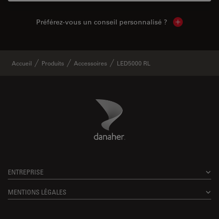
Préférez-vous un conseil personnalisé ?
Show local c
Accueil
Produits
Accessoires
LED5000 RL
Danaher Logo
Footer
ENTREPRISE
MENTIONS LÉGALES