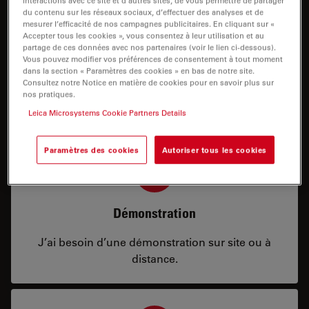
du contenu sur les réseaux sociaux, d’effectuer des analyses et de
mesurer l’efficacité de nos campagnes publicitaires. En cliquant sur «
Accepter tous les cookies », vous consentez à leur utilisation et au
partage de ces données avec nos partenaires (voir le lien ci-dessous).
Prix
Vous pouvez modifier vos préférences de consentement à tout moment
dans la section « Paramètres des cookies » en bas de notre site.
Consultez notre Notice en matière de cookies pour en savoir plus sur
J’ai besoin d’une configuration ou d’informations
nos pratiques.
sur les prix.
Leica Microsystems Cookie Partners Details
Paramètres des cookies
Autoriser tous les cookies
Démonstration
J’ai besoin d’une démonstration sur site ou à
distance.