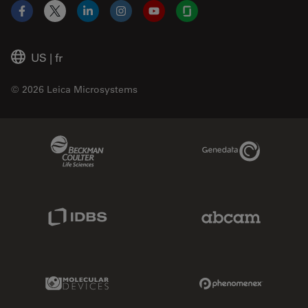
Facebook
X
LinkedIn
Instagram
YouTube
Glassdoor
US
|
fr
© 2026 Leica Microsystems
Beckman Coulter Link
Genedata Link
IDBS Link
Abcam Limited
Molecular Devices Link
Phenomenex L