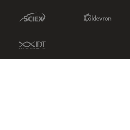
Sciex Link
Aldevron Link
IDT Link