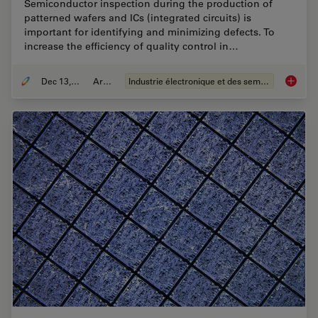
Semiconductor inspection during the production of
patterned wafers and ICs (integrated circuits) is
important for identifying and minimizing defects. To
increase the efficiency of quality control in…
Dec 13, 2023
Article
Industrie électronique et des semi-conducteurs
Rapid S