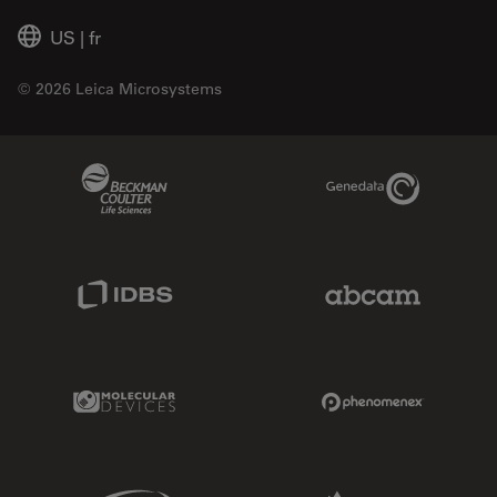
US
|
fr
© 2026 Leica Microsystems
Beckman Coulter Link
Genedata Link
IDBS Link
Abcam Limited
Molecular Devices Link
Phenomenex L
Sciex Link
Aldevron Link