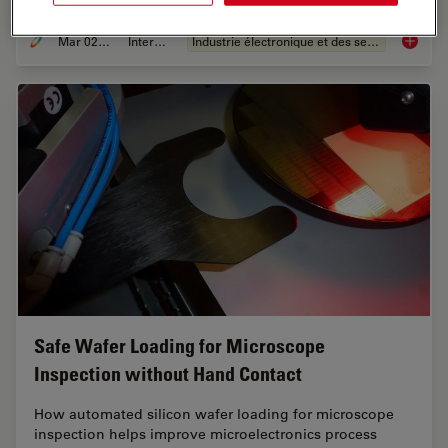
Mar 02, 2026
Interviews
Industrie électronique et des semi-conducteurs
Visuali
Safe Wafer Loading for Microscope
Inspection without Hand Contact
How automated silicon wafer loading for microscope
inspection helps improve microelectronics process