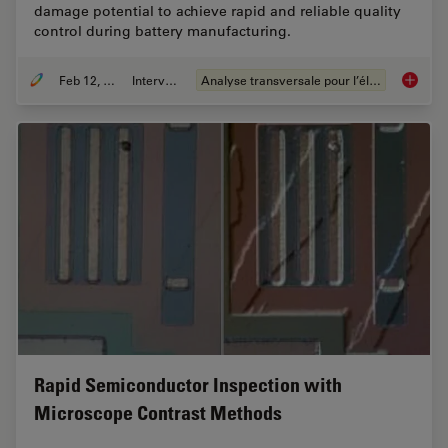
damage potential to achieve rapid and reliable quality
control during battery manufacturing.
Feb 12, 2026
Interviews
Analyse transversale pour l’électronique
Burr De
Rapid Semiconductor Inspection with
Microscope Contrast Methods