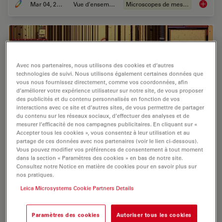
Mar 04, 2026
Vue d'ensemble
Microscopes de mesure
How to 
Avec nos partenaires, nous utilisons des cookies et d’autres
technologies de suivi. Nous utilisons également certaines données que
vous nous fournissez directement, comme vos coordonnées, afin
d’améliorer votre expérience utilisateur sur notre site, de vous proposer
des publicités et du contenu personnalisés en fonction de vos
interactions avec ce site et d’autres sites, de vous permettre de partager
du contenu sur les réseaux sociaux, d’effectuer des analyses et de
mesurer l’efficacité de nos campagnes publicitaires. En cliquant sur «
Accepter tous les cookies », vous consentez à leur utilisation et au
partage de ces données avec nos partenaires (voir le lien ci-dessous).
Vous pouvez modifier vos préférences de consentement à tout moment
Visualizing Photoresist Residue and Organic
dans la section « Paramètres des cookies » en bas de notre site.
Consultez notre Notice en matière de cookies pour en savoir plus sur
Contamination on Wafers
nos pratiques.
As the scale of integrated circuits (ICs) on
Leica Microsystems Cookie Partners Details
semiconductors passes below 10 nm, efficient detection
of organic contamination, like photoresist residue, and
Paramètres des cookies
Autoriser tous les cookies
defects during wafer inspection is becoming…