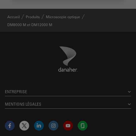
Accueil
Produits
Microscopie optique
DM8000 M et DM12000 M
Danaher Logo
Footer
ENTREPRISE
MENTIONS LÉGALES
Facebook
X
LinkedIn
Instagram
YouTube
Glassdoor