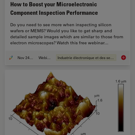
How to Boost your Microelectronic
Component Inspection Performance
Do you need to see more when inspecting silicon
wafers or MEMS? Would you like to get sharp and
detailed sample images which are similar to those from
electron microscopes? Watch this free webinar…
Nov 24, 2021
Webinaire
Industrie électronique et des semi-conducteurs
How to 