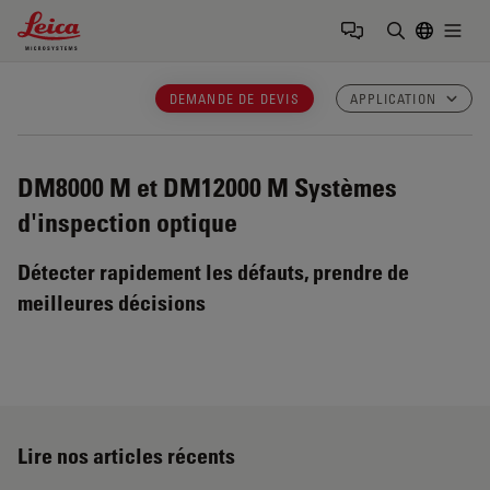
Leica Microsystems Logo
Togg
Saisir un t
DEMANDE DE DEVIS
APPLICATION
DM8000 M et DM12000 M
Systèmes
d'inspection optique
Détecter rapidement les défauts, prendre de
meilleures décisions
Lire nos articles récents