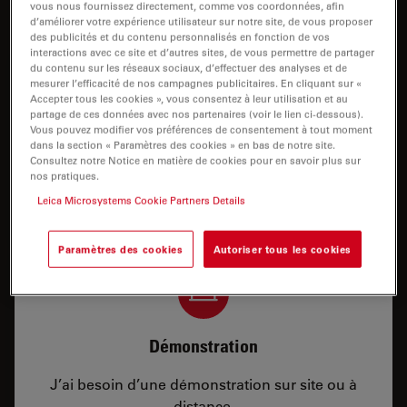
Parlez à nos experts.
vous nous fournissez directement, comme vos coordonnées, afin
d’améliorer votre expérience utilisateur sur notre site, de vous proposer
des publicités et du contenu personnalisés en fonction de vos
interactions avec ce site et d’autres sites, de vous permettre de partager
du contenu sur les réseaux sociaux, d’effectuer des analyses et de
mesurer l’efficacité de nos campagnes publicitaires. En cliquant sur «
Accepter tous les cookies », vous consentez à leur utilisation et au
partage de ces données avec nos partenaires (voir le lien ci-dessous).
Vous pouvez modifier vos préférences de consentement à tout moment
Prix
dans la section « Paramètres des cookies » en bas de notre site.
Consultez notre Notice en matière de cookies pour en savoir plus sur
nos pratiques.
J’ai besoin d’une configuration ou d’informations
Leica Microsystems Cookie Partners Details
sur les prix.
Paramètres des cookies
Autoriser tous les cookies
Démonstration
J’ai besoin d’une démonstration sur site ou à
distance.