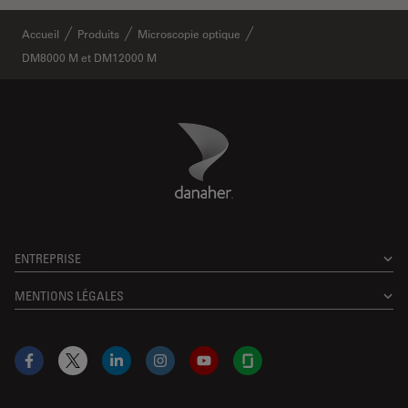
Accueil
Produits
Microscopie optique
DM8000 M et DM12000 M
Danaher Logo
Footer
ENTREPRISE
MENTIONS LÉGALES
Facebook
X
LinkedIn
Instagram
YouTube
Glassdoor