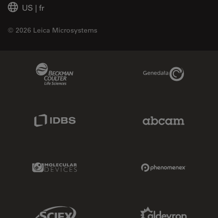
US
|
fr
© 2026 Leica Microsystems
Beckman Coulter Link
Genedata Link
IDBS Link
Abcam Limited
Molecular Devices Link
Phenomenex L
Sciex Link
Aldevron Link