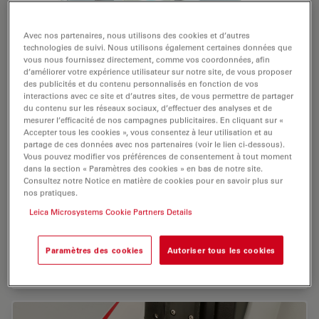
Avec nos partenaires, nous utilisons des cookies et d’autres
technologies de suivi. Nous utilisons également certaines données que
vous nous fournissez directement, comme vos coordonnées, afin
d’améliorer votre expérience utilisateur sur notre site, de vous proposer
des publicités et du contenu personnalisés en fonction de vos
interactions avec ce site et d’autres sites, de vous permettre de partager
du contenu sur les réseaux sociaux, d’effectuer des analyses et de
mesurer l’efficacité de nos campagnes publicitaires. En cliquant sur «
Accepter tous les cookies », vous consentez à leur utilisation et au
partage de ces données avec nos partenaires (voir le lien ci-dessous).
Platine modulaire, flexible
Vous pouvez modifier vos préférences de consentement à tout moment
dans la section « Paramètres des cookies » en bas de notre site.
Consultez notre Notice en matière de cookies pour en savoir plus sur
Certaines applications nécessitent des équipements
nos pratiques.
spéciaux. Avec le Leica DM2500 P modulaire, la platine
Leica Microsystems Cookie Partners Details
standard de polarisation pivotante à 360°, avec ou sans
réglage des valeurs de grossissement de 45°, se
transforme facilement en une platine fixe pour les
Paramètres des cookies
Autoriser tous les cookies
expériences de chauffage ou de…