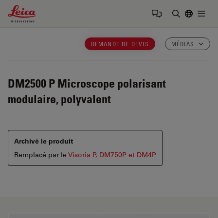
Leica Microsystems Logo
Togg
Saisir un t
DEMANDE DE DEVIS
MÉDIAS
DM2500 P
Microscope polarisant
modulaire, polyvalent
Archivé le produit
Remplacé par le
Visoria P, DM750P et DM4P