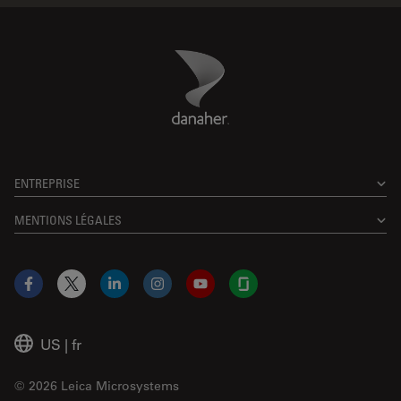
Danaher Logo
Footer
ENTREPRISE
MENTIONS LÉGALES
Facebook
X
LinkedIn
Instagram
YouTube
Glassdoor
US
|
fr
© 2026 Leica Microsystems