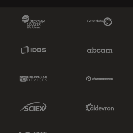
Beckman Coulter Link
Genedata Link
IDBS Link
Abcam Limited
Molecular Devices Link
Phenomenex L
Sciex Link
Aldevron Link
IDT Link