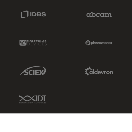
IDBS Link
Abcam Limited
Molecular Devices Link
Phenomenex L
Sciex Link
Aldevron Link
IDT Link