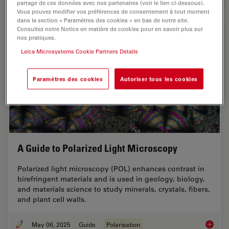
partage de ces données avec nos partenaires (voir le lien ci-dessous).
Vous pouvez modifier vos préférences de consentement à tout moment
dans la section « Paramètres des cookies » en bas de notre site.
Consultez notre Notice en matière de cookies pour en savoir plus sur
nos pratiques.
Leica Microsystems Cookie Partners Details
Paramètres des cookies
Autoriser tous les cookies
A Guide to Polarized Light Microscopy
Polarized light microscopy (POL) enhances contrast in
birefringent materials and is used in geology, biology,
and materials science to study minerals, crystals, fibers,
and plant cell walls.
May 06, 2025
Guide
Polarisation
A Guide