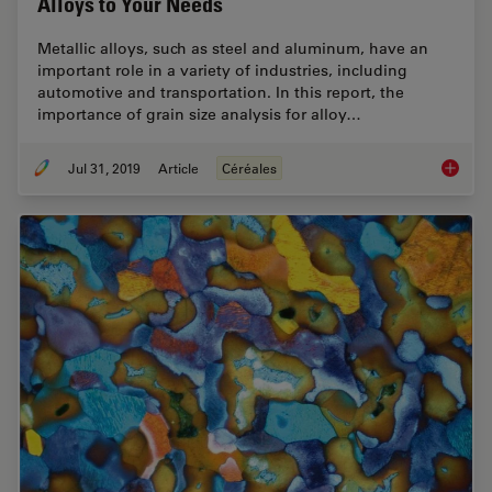
Alloys to Your Needs
Metallic alloys, such as steel and aluminum, have an
important role in a variety of industries, including
automotive and transportation. In this report, the
importance of grain size analysis for alloy…
Jul 31, 2019
Article
Céréales
How to A