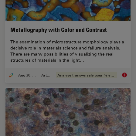
Metallography with Color and Contrast
The examination of microstructure morphology plays a
decisive role in materials science and failure analysis.
There are many possibilities of visualizing the real
structures of materials in the light…
Aug 30, 2011
Article
Analyse transversale pour l’électronique
Metallo