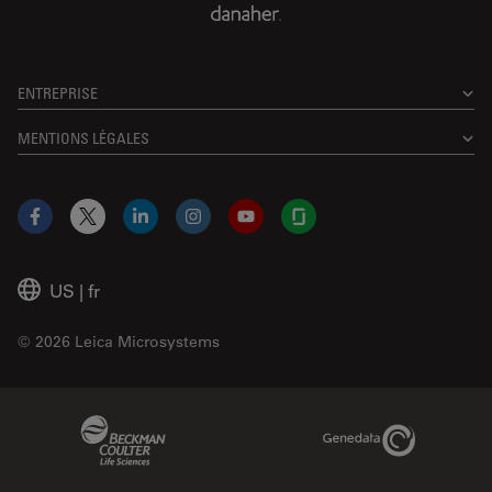
ENTREPRISE
MENTIONS LÉGALES
Facebook
X
LinkedIn
Instagram
YouTube
Glassdoor
US
|
fr
© 2026 Leica Microsystems
Beckman Coulter Link
Genedata Link