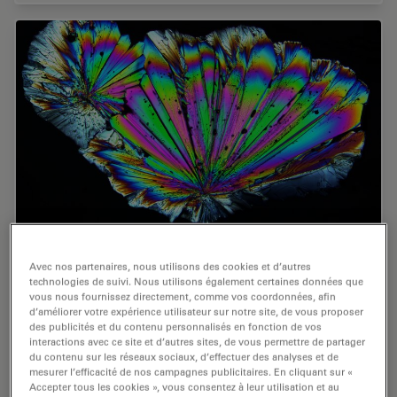
Polarizing Microscope Image Gallery
Avec nos partenaires, nous utilisons des cookies et d’autres
technologies de suivi. Nous utilisons également certaines données que
How polarization microscope images can be used for
vous nous fournissez directement, comme vos coordonnées, afin
analysis is shown in this gallery. Polarized light
d’améliorer votre expérience utilisateur sur notre site, de vous proposer
microscopy (also known as polarizing microscopy) is an
des publicités et du contenu personnalisés en fonction de vos
important method for different fields and…
interactions avec ce site et d’autres sites, de vous permettre de partager
du contenu sur les réseaux sociaux, d’effectuer des analyses et de
mesurer l’efficacité de nos campagnes publicitaires. En cliquant sur «
Sep 29, 2025
Présentations du CSF
Polarisation
Polariz
Accepter tous les cookies », vous consentez à leur utilisation et au