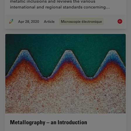
metallic inclusions and reviews the various
international and regional standards concerning…
Apr 28, 2020
Article
Microscopie électronique
Rate th
Metallography – an Introduction