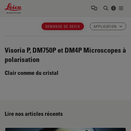
Leica Microsystems Logo
Togg
Saisir un t
DEMANDE DE DEVIS
APPLICATION
Visoria P, DM750P et DM4P
Microscopes à
polarisation
Clair comme du cristal
Lire nos articles récents