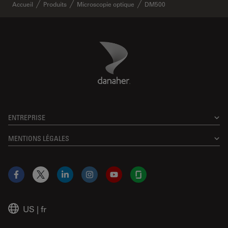
Accueil
Produits
Microscopie optique
DM500
Danaher Logo
Footer
ENTREPRISE
MENTIONS LÉGALES
Facebook
X
LinkedIn
Instagram
YouTube
Glassdoor
US
|
fr