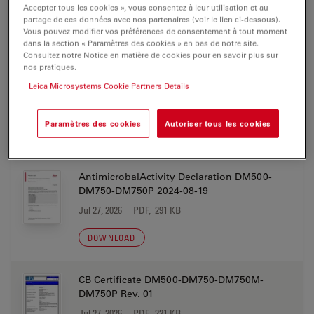
Accepter tous les cookies », vous consentez à leur utilisation et au
Leica DM500 DM750 brochure JP
partage de ces données avec nos partenaires (voir le lien ci-dessous).
Jul 27, 2026
PDF, 4 MB
Vous pouvez modifier vos préférences de consentement à tout moment
dans la section « Paramètres des cookies » en bas de notre site.
Consultez notre Notice en matière de cookies pour en savoir plus sur
DOWNLOAD
nos pratiques.
Leica Microsystems Cookie Partners Details
Paramètres des cookies
Autoriser tous les cookies
CERTIFICATS
AntimicrobalActivity Declaration DM500-
DM750-DM750P 2024-08-19
Jul 27, 2026
PDF, 291 KB
DOWNLOAD
CB Certificate DM500-DM750-DM750M-
DM750P Rev. 01
Jul 27, 2026
PDF, 221 KB