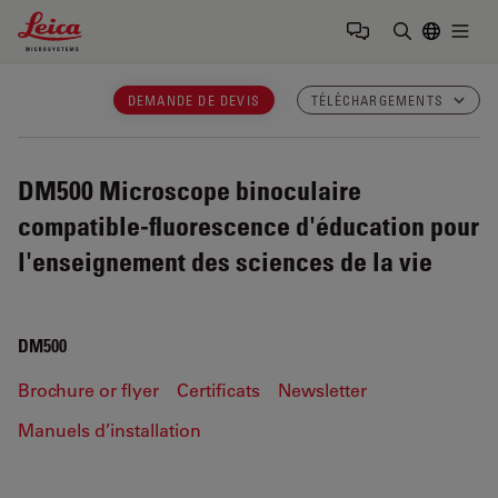
Leica Microsystems Logo
Togg
Saisir un t
DEMANDE DE DEVIS
TÉLÉCHARGEMENTS
DM500
Microscope binoculaire
compatible-fluorescence d'éducation pour
l'enseignement des sciences de la vie
DM500
Brochure or flyer
Certificats
Newsletter
Manuels d’installation