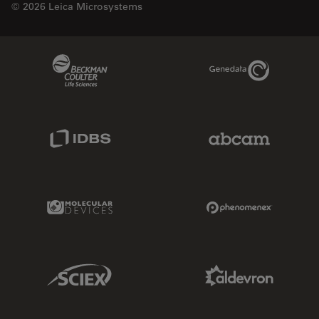
© 2026 Leica Microsystems
Beckman Coulter Link
Genedata Link
IDBS Link
Abcam Limited
Molecular Devices Link
Phenomenex L
Sciex Link
Aldevron Link