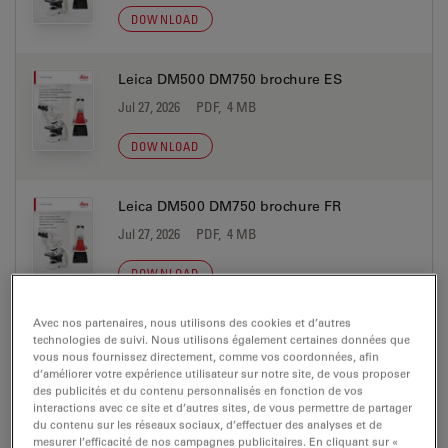
DOWNLOAD
Leica DM500 DM750 brochure ES
Jul 27, 2026
PDF, 4 MB
DOWNLOAD
Leica DM500 DM750 brochure FR
Jul 27, 2026
PDF, 4 MB
DOWNLOAD
Avec nos partenaires, nous utilisons des cookies et d’autres
Leica DM500 DM750 brochure IT
technologies de suivi. Nous utilisons également certaines données que
vous nous fournissez directement, comme vos coordonnées, afin
Jul 27, 2026
PDF, 4 MB
d’améliorer votre expérience utilisateur sur notre site, de vous proposer
des publicités et du contenu personnalisés en fonction de vos
DOWNLOAD
interactions avec ce site et d’autres sites, de vous permettre de partager
du contenu sur les réseaux sociaux, d’effectuer des analyses et de
mesurer l’efficacité de nos campagnes publicitaires. En cliquant sur «