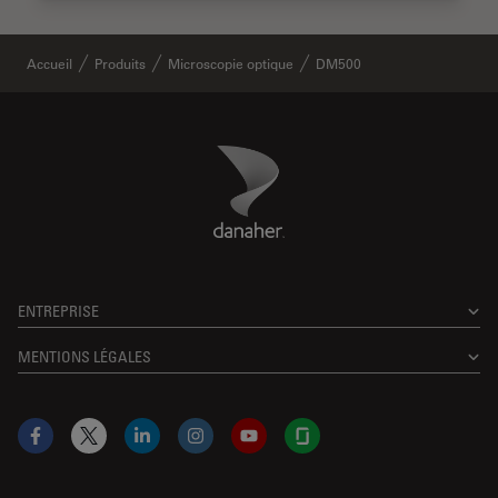
Accueil
Produits
Microscopie optique
DM500
Danaher Logo
Footer
ENTREPRISE
MENTIONS LÉGALES
Facebook
X
LinkedIn
Instagram
YouTube
Glassdoor