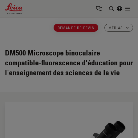
Leica Microsystems Logo
Togg
Saisir un t
DEMANDE DE DEVIS
MÉDIAS
DM500
Microscope binoculaire
compatible-fluorescence d'éducation pour
l'enseignement des sciences de la vie