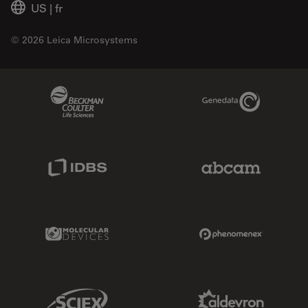
US
|
fr
© 2026 Leica Microsystems
Beckman Coulter Link
Genedata Link
IDBS Link
Abcam Limited
Molecular Devices Link
Phenomenex L
Sciex Link
Aldevron Link