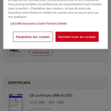
Vous pouvez modifier vos préférences de consentement à tout moment
DM4 B-DM6 B Brochure EN
dans la section « Paramètres des cookies » en bas de notre site.
Jul 27, 2026
PDF, 49 MB
Consultez notre Notice en matière de cookies pour en savoir plus sur
nos pratiques.
DOWNLOAD
Leica Microsystems Cookie Partners Details
Leica DM4-6 Koehler-Flyer en
Paramètres des cookies
Autoriser tous les cookies
Jul 27, 2026
PDF, 2 MB
DOWNLOAD
CERTIFICATS
CB Certificate DM6 B (IVD)
Jul 27, 2026
PDF, 1 MB