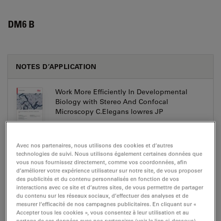
DM6 B
NOTES D’APPLICATION
Work More Efficiently In Developmental
Biology with Stereo And Confocal
Microscopy C.Elegans lowres JP
Jul 27, 2026
PDF, 863 KB
DOWNLOAD
Avec nos partenaires, nous utilisons des cookies et d’autres
technologies de suivi. Nous utilisons également certaines données que
vous nous fournissez directement, comme vos coordonnées, afin
d’améliorer votre expérience utilisateur sur notre site, de vous proposer
des publicités et du contenu personnalisés en fonction de vos
interactions avec ce site et d’autres sites, de vous permettre de partager
du contenu sur les réseaux sociaux, d’effectuer des analyses et de
BROCHURE OR FLYER
mesurer l’efficacité de nos campagnes publicitaires. En cliquant sur «
Accepter tous les cookies », vous consentez à leur utilisation et au
partage de ces données avec nos partenaires (voir le lien ci-dessous).