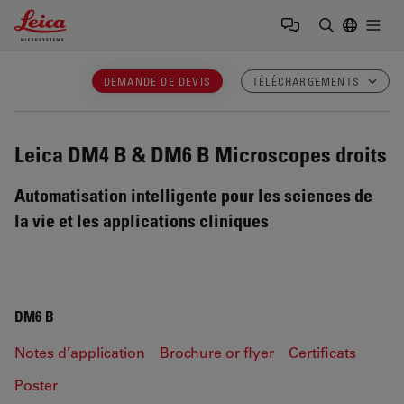
Leica Microsystems Logo
Togg
Saisir un t
DEMANDE DE DEVIS
TÉLÉCHARGEMENTS
Leica DM4 B & DM6 B
Microscopes droits
Automatisation intelligente pour les sciences de
la vie et les applications cliniques
DM6 B
Notes d’application
Brochure or flyer
Certificats
Poster