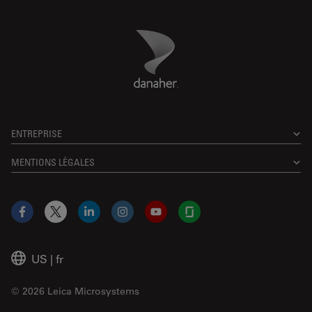
Danaher Logo
Footer
ENTREPRISE
MENTIONS LÉGALES
Facebook
X
LinkedIn
Instagram
YouTube
Glassdoor
US
|
fr
© 2026 Leica Microsystems