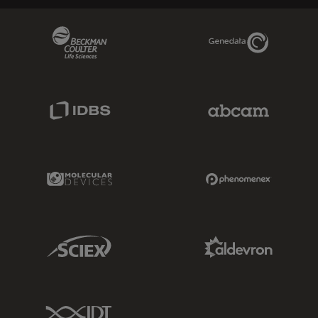
Beckman Coulter Link
Genedata Link
IDBS Link
Abcam Limited
Molecular Devices Link
Phenomenex L
Sciex Link
Aldevron Link
IDT Link