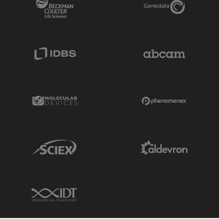
Beckman Coulter Link
Genedata Link
IDBS Link
Abcam Limited
Molecular Devices Link
Phenomenex L
Sciex Link
Aldevron Link
IDT Link