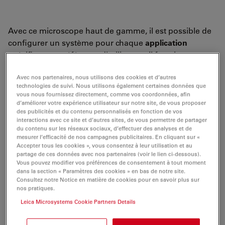
Avec ce microscope haut de gamme, il est possible de
configurer un système pour chaque
application
spécifique et préférence d'utilisateur. Il fonctionne avec
une
commande Z motorisée
,
une tourelle porte-
Avec nos partenaires, nous utilisons des cookies et d’autres
objectifs motorisée
et une
platine motorisée
.
technologies de suivi. Nous utilisons également certaines données que
vous nous fournissez directement, comme vos coordonnées, afin
Toutes les méthodes d'épiscopie courantes sont
d’améliorer votre expérience utilisateur sur notre site, de vous proposer
facilement combinées. Un
axe de diascopie
est
des publicités et du contenu personnalisés en fonction de vos
interactions avec ce site et d’autres sites, de vous permettre de partager
également possible. Une simple pression sur l'
écran
du contenu sur les réseaux sociaux, d’effectuer des analyses et de
tactile
ou l'utilisation d'un
logiciel
de PC permet de
mesurer l’efficacité de nos campagnes publicitaires. En cliquant sur «
Accepter tous les cookies », vous consentez à leur utilisation et au
régler le niveau d'éclairage et le diaphragme
partage de ces données avec nos partenaires (voir le lien ci-dessous).
d'ouverture et de sélectionne l'objectif et la
méthode
Vous pouvez modifier vos préférences de consentement à tout moment
de contraste
pour une gestion entièrement
dans la section « Paramètres des cookies » en bas de notre site.
Consultez notre Notice en matière de cookies pour en savoir plus sur
automatisée
du contraste et de l'éclairage
. Cette
nos pratiques.
fonction est idéale pour la reproduction des réglages
Leica Microsystems Cookie Partners Details
d'observation au microscope et permet à l'utilisateur
de consacrer davantage de temps à la science elle-