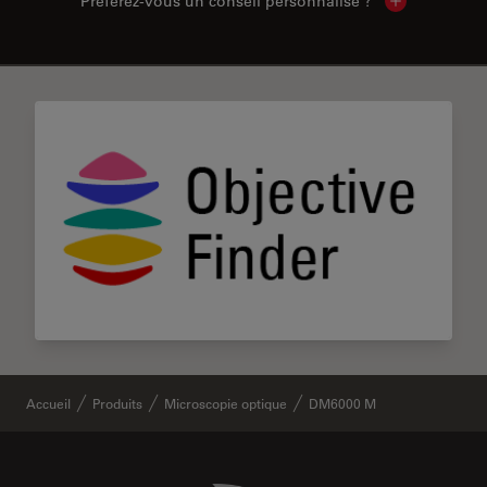
Préférez-vous un conseil personnalisé ?
Show local c
✕
Accueil
Produits
Microscopie optique
DM6000 M