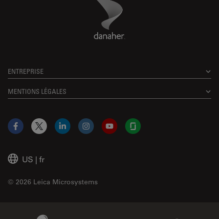
Danaher Logo
Footer
ENTREPRISE
MENTIONS LÉGALES
Facebook
X
LinkedIn
Instagram
YouTube
Glassdoor
US
|
fr
© 2026 Leica Microsystems