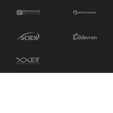
Molecular Devices Link
Phenomenex L
Sciex Link
Aldevron Link
IDT Link