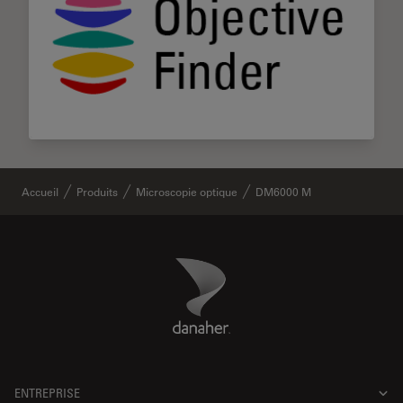
Accueil
Produits
Microscopie optique
DM6000 M
Danaher Logo
Footer
ENTREPRISE