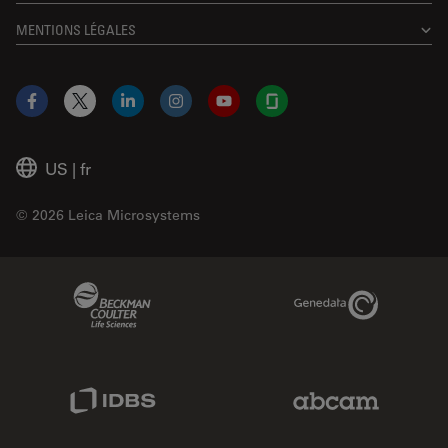
MENTIONS LÉGALES
Facebook
X
LinkedIn
Instagram
YouTube
Glassdoor
US
|
fr
© 2026 Leica Microsystems
Beckman Coulter Link
Genedata Link
IDBS Link
Abcam Limited