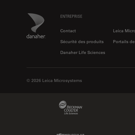
Footer
Danaher Logo
ENTREPRISE
Contact
Leica Mic
Sécurité des produits
Portails de
Danaher Life Sciences
© 2026 Leica Microsystems
Beckman Coulter Link
Molecular Devices Link