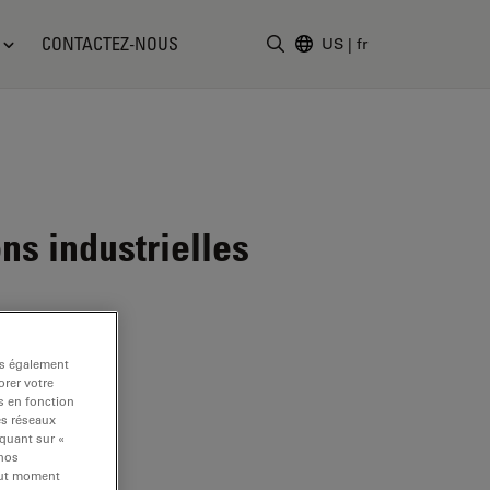
CONTACTEZ-NOUS
US
|
fr
Saisir un terme de recher
s industrielles
ns également
rer votre
s en fonction
es réseaux
iquant sur «
 nos
tout moment