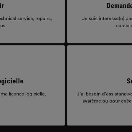
ir
Demandes
hnical service, repairs,
Je suis intéressé(e) p
es.
concer
gicielle
S
ma licence logicielle.
J’ai besoin d’assistance
système ou pour exécu