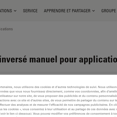
ATIONS
SERVICE
APPRENDRE ET PARTAGER
GROUPE
ications
nversé manuel pour application
tenaires, nous utilisons des cookies et d’autres technologies de suivi. Nous utiliso
onnées que vous nous fournissez directement, comme vos coordonnées, afin d’amélio
tilisateur sur notre site, de vous proposer des publicités et du contenu personnalisé
actions avec ce site et d’autres sites, de vous permettre de partager du contenu sur l
ffectuer des analyses et de mesurer l’efficacité de nos campagnes publicitaires. En cl
s les cookies », vous consentez à leur utilisation et au partage de ces données avec
 (voir le lien ci-dessous). Vous pouvez modifier vos préférences de consentement à 