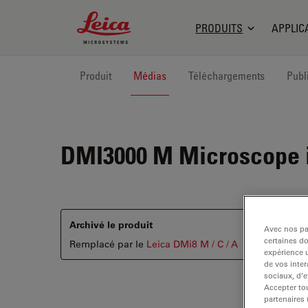
Leica Microsystems Logo
PRODUITS
APPLIC
Produit
Médias
Téléchargements
Publ
DMI3000 M
Microscope i
Archivé le produit
Avec nos par
certaines d
Remplacé par le
Leica DMi8 M / C / A
expérience u
de vos inter
sociaux, d’e
Accepter tou
partenaires