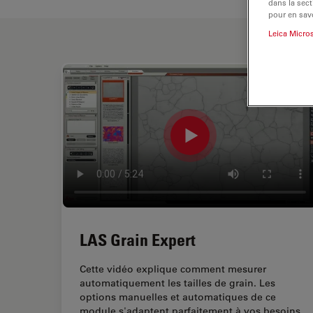
dans la sect
pour en savo
Leica Micro
LAS Grain Expert
Cette vidéo explique comment mesurer
automatiquement les tailles de grain. Les
options manuelles et automatiques de ce
module s'adaptent parfaitement à vos besoins