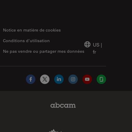
Notice en matière de cookies
Conditions d’utilisation
US
|
Ne pas vendre ou partager mes données
fr
Facebook
X
LinkedIn
Instagram
YouTube
Glassdoor
Abcam Limited Link
Aldevron Link