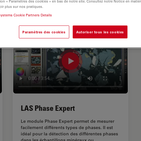
ion « Paramètres des cookies » en bas de notre site. Consultez notre Notice en matiè
ir plus sur nos pratiques.
systems Cookie Partners Details
Paramètres des cookies
Autoriser tous les cookies
LAS Phase Expert
Le module Phase Expert permet de mesurer
facilement différents types de phases. II est
idéal pour la détection des différentes phases
dans les échantillons minéraux ou