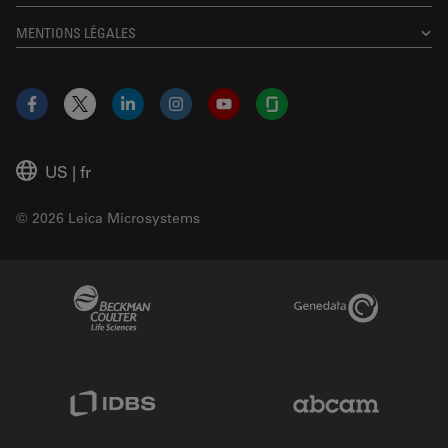
MENTIONS LÉGALES
Facebook
X
LinkedIn
Instagram
YouTube
Glassdoor
US
|
fr
© 2026 Leica Microsystems
Beckman Coulter Link
Genedata Link
IDBS Link
Abcam Limited