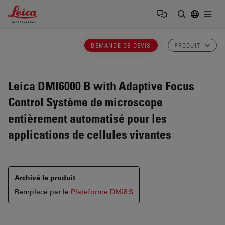
Leica Microsystems Logo
Togg
Saisir un t
DEMANDE DE DEVIS
PRODUIT
Leica DMI6000 B with Adaptive Focus
Control
Système de microscope
entièrement automatisé pour les
applications de cellules vivantes
Archivé le produit
Remplacé par le
Plateforme DMi8 S