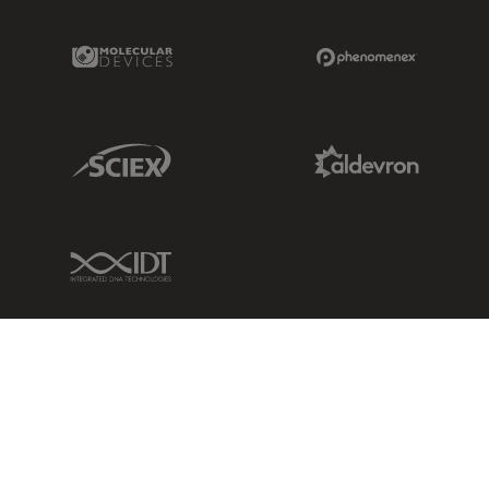
Molecular Devices Link
Phenomenex L
Sciex Link
Aldevron Link
IDT Link