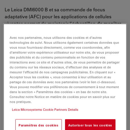
Le Leica DMI6000 B et sa commande de focus
adaptative (AFC) pour les applications de cellules
vivantes permet de maintenir l'échantillon
de manière
active dans le focus
, même dans des conditions
environnementales difficiles.
Avec nos partenaires, nous utilisons des cookies et d’autres
technologies de suivi. Nous utilisons également certaines données que
vous nous fournissez directement, comme vos coordonnées, afin
L'AFC
entièrement automatisée
est l'outil idéal pour
d’améliorer votre expérience utilisateur sur notre site, de vous proposer
des
enregistrements Time lapse à long terme et
des publicités et du contenu personnalisés en fonction de vos
rapides
dans le cadre d'expériences à multi-
interactions avec ce site et d’autres sites, de vous permettre de partager
du contenu sur les réseaux sociaux, d’effectuer des analyses et de
positionnement, Z-stacking et multifluorescence.
mesurer l’efficacité de nos campagnes publicitaires. En cliquant sur «
Accepter tous les cookies », vous consentez à leur utilisation et au
Le système présente un
mode de fonctionnement
partage de ces données avec nos partenaires (voir le lien ci-dessous).
Vous pouvez modifier vos préférences de consentement à tout moment
autonome
et s'intègre facilement dans tout type de
dans la section « Paramètres des cookies » en bas de notre site.
workflow de logiciel
. Il offre la possibilité de combiner
Consultez notre Notice en matière de cookies pour en savoir plus sur
l'AFC avec un autofocus numérique rapide permettant
nos pratiques.
de
s'adapter de manière dynamique
aux changements
Leica Microsystems Cookie Partners Details
de position ou de morphologie des cellules. L'AFC
garantit
vitesse et fiabilité
....
Paramètres des cookies
Autoriser tous les cookies