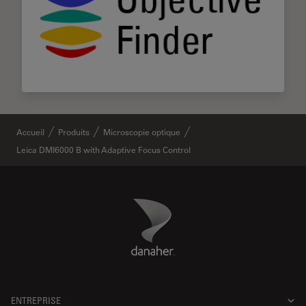
Accueil
Produits
Microscopie optique
Leica DMI6000 B with Adaptive Focus Control
Danaher Logo
Footer
ENTREPRISE