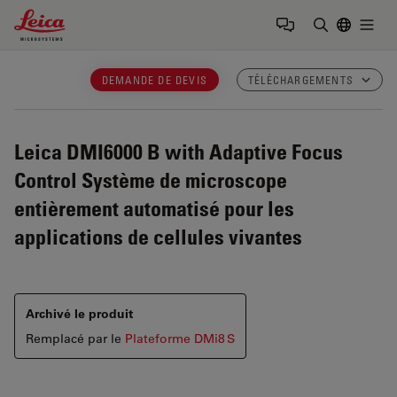
Leica Microsystems Logo
Togg
Saisir un t
DEMANDE DE DEVIS
TÉLÉCHARGEMENTS
Leica DMI6000 B with Adaptive Focus
Control
Système de microscope
entièrement automatisé pour les
applications de cellules vivantes
Archivé le produit
Remplacé par le
Plateforme DMi8 S