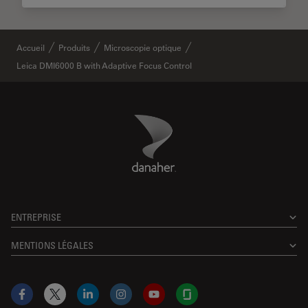
Accueil
Produits
Microscopie optique
Leica DMI6000 B with Adaptive Focus Control
Danaher Logo
Footer
ENTREPRISE
MENTIONS LÉGALES
Facebook
X
LinkedIn
Instagram
YouTube
Glassdoor