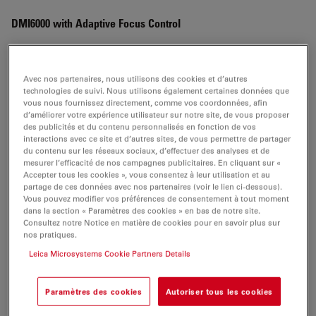
DMI6000 with Adaptive Focus Control
Brochure or flyer
Certificats
Avec nos partenaires, nous utilisons des cookies et d’autres
technologies de suivi. Nous utilisons également certaines données que
DMI6000 with Adaptive Focus Control
vous nous fournissez directement, comme vos coordonnées, afin
d’améliorer votre expérience utilisateur sur notre site, de vous proposer
des publicités et du contenu personnalisés en fonction de vos
interactions avec ce site et d’autres sites, de vous permettre de partager
du contenu sur les réseaux sociaux, d’effectuer des analyses et de
BROCHURE OR FLYER
mesurer l’efficacité de nos campagnes publicitaires. En cliquant sur «
Accepter tous les cookies », vous consentez à leur utilisation et au
partage de ces données avec nos partenaires (voir le lien ci-dessous).
Leica AM TIRF MC-Brochure EN
Vous pouvez modifier vos préférences de consentement à tout moment
dans la section « Paramètres des cookies » en bas de notre site.
Jul 27, 2026
PDF, 707 KB
Consultez notre Notice en matière de cookies pour en savoir plus sur
nos pratiques.
DOWNLOAD
Leica Microsystems Cookie Partners Details
Paramètres des cookies
Autoriser tous les cookies