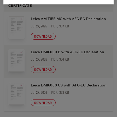
CERTIFICATS
Leica AM TIRF MC with AFC-EC Declaration
Jul 27, 2026
PDF, 337 KB
DOWNLOAD
Leica DMI6000 B with AFC-EC Declaration
Jul 27, 2026
PDF, 334 KB
DOWNLOAD
Leica DMI6000 CS with AFC-EC Declaration
Jul 27, 2026
PDF, 333 KB
DOWNLOAD