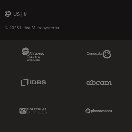
US
|
fr
© 2026 Leica Microsystems
Beckman Coulter Link
Genedata Link
IDBS Link
Abcam Limited
Molecular Devices Link
Phenomenex L