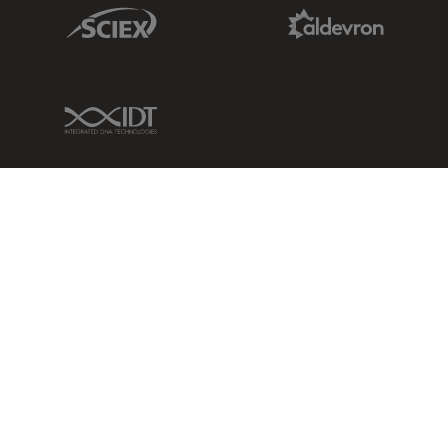
Sciex Link
Aldevron Link
IDT Link