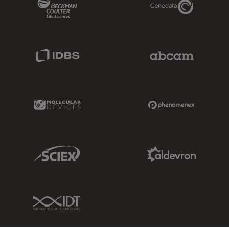
IDBS Link
Abcam Limited
Molecular Devices Link
Phenomenex L
Sciex Link
Aldevron Link
IDT Link