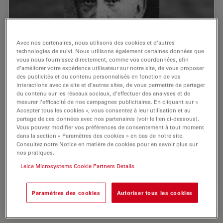
Avec nos partenaires, nous utilisons des cookies et d’autres
technologies de suivi. Nous utilisons également certaines données que
vous nous fournissez directement, comme vos coordonnées, afin
d’améliorer votre expérience utilisateur sur notre site, de vous proposer
des publicités et du contenu personnalisés en fonction de vos
125 Years of Comparison Microscopy
interactions avec ce site et d’autres sites, de vous permettre de partager
du contenu sur les réseaux sociaux, d’effectuer des analyses et de
mesurer l’efficacité de nos campagnes publicitaires. En cliquant sur «
To be able to optically compare two objects with
Accepter tous les cookies », vous consentez à leur utilisation et au
scientific accuracy, it must be possible to view them at
partage de ces données avec nos partenaires (voir le lien ci-dessous).
the same time. This is particularly true for comparing
Vous pouvez modifier vos préférences de consentement à tout moment
dans la section « Paramètres des cookies » en bas de notre site.
small objects that can only be…
Consultez notre Notice en matière de cookies pour en savoir plus sur
nos pratiques.
Aug 12, 2014
Article
Médecine Légale
125 Yea
Leica Microsystems Cookie Partners Details
Paramètres des cookies
Autoriser tous les cookies
Domaines d’application