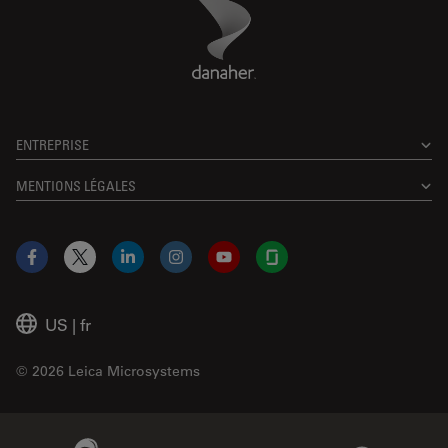
Danaher Logo
Footer
ENTREPRISE
MENTIONS LÉGALES
Facebook
X
LinkedIn
Instagram
YouTube
Glassdoor
US
|
fr
© 2026 Leica Microsystems
Beckman Coulter Link
Genedata Link