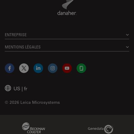
ENTREPRISE
MENTIONS LÉGALES
Facebook
X
LinkedIn
Instagram
YouTube
Glassdoor
US
|
fr
© 2026 Leica Microsystems
Beckman Coulter Link
Genedata Link