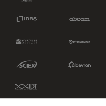
IDBS Link
Abcam Limited
Molecular Devices Link
Phenomenex L
Sciex Link
Aldevron Link
IDT Link