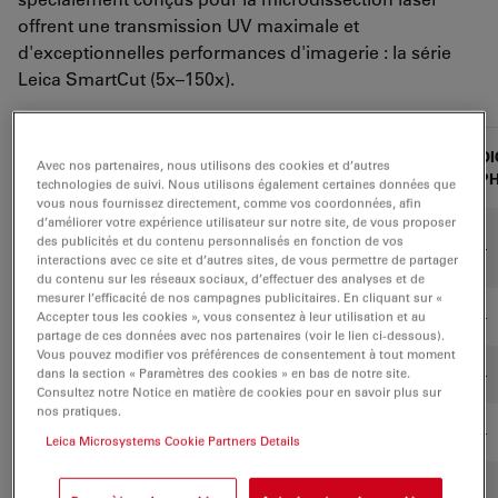
offrent une transmission UV maximale et
d'exceptionnelles performances d'imagerie : la série
Leica SmartCut (5x–150x).
WD
BF,
DI
Avec nos partenaires, nous utilisons des cookies et d’autres
Objectif
Gross.
NA
FL
(mm)
POL
P
technologies de suivi. Nous utilisons également certaines données que
vous nous fournissez directement, comme vos coordonnées, afin
d’améliorer votre expérience utilisateur sur notre site, de vous proposer
HCX PL
des publicités et du contenu personnalisés en fonction de vos
1.25x
0.04
3.7
+
+
–
FLUOTAR**
interactions avec ce site et d’autres sites, de vous permettre de partager
du contenu sur les réseaux sociaux, d’effectuer des analyses et de
mesurer l’efficacité de nos campagnes publicitaires. En cliquant sur «
PLAN**
4x
0.1
26.2
+
+
–
Accepter tous les cookies », vous consentez à leur utilisation et au
partage de ces données avec nos partenaires (voir le lien ci-dessous).
Vous pouvez modifier vos préférences de consentement à tout moment
dans la section « Paramètres des cookies » en bas de notre site.
UVI
5x
0.12
11.7
+
+
–
Consultez notre Notice en matière de cookies pour en savoir plus sur
nos pratiques.
HI PLAN
6.3x
0.13
12.8
+
+
–
Leica Microsystems Cookie Partners Details
HCX PL