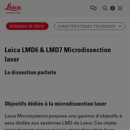
Leica Microsystems Logo
Togg
Saisir un t
DEMANDE DE DEVIS
CARACTÉRISTIQUES TECHNIQUES
Leica LMD6 & LMD7
Microdissection
laser
La dissection parfaite
Objectifs dédiés à la microdissection laser
Leica Microsystems propose une gamme d'objectifs à
secs dédiés aux systèmes LMD de Leica. Ces objets
spécialement conçus pour la microdissection laser