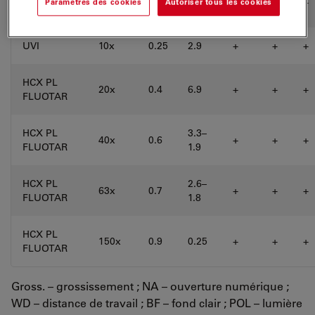
10x
0.3
11.0
+
+
+
Paramètres des cookies
Autoriser tous les cookies
FLUOTAR
UVI
10x
0.25
2.9
+
+
+
HCX PL
20x
0.4
6.9
+
+
+
FLUOTAR
HCX PL
3.3–
40x
0.6
+
+
+
FLUOTAR
1.9
HCX PL
2.6–
63x
0.7
+
+
+
FLUOTAR
1.8
HCX PL
150x
0.9
0.25
+
+
+
FLUOTAR
Gross. – grossissement ; NA – ouverture numérique ;
WD – distance de travail ; BF – fond clair ; POL – lumière