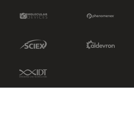
Molecular Devices Link
Phenomenex L
Sciex Link
Aldevron Link
IDT Link