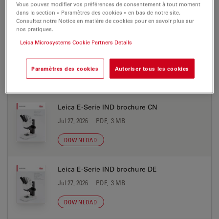
Vous pouvez modifier vos préférences de consentement à tout moment
dans la section « Paramètres des cookies » en bas de notre site.
DOWNLOAD
Consultez notre Notice en matière de cookies pour en savoir plus sur
nos pratiques.
Leica Microsystems Cookie Partners Details
Leica E-Serie EDU brochure JP
Jul 27, 2026
PDF, 4 MB
Paramètres des cookies
Autoriser tous les cookies
DOWNLOAD
Leica E-Serie IND brochure CN
Jul 27, 2026
PDF, 3 MB
DOWNLOAD
Leica E-Serie IND brochure DE
Jul 27, 2026
PDF, 3 MB
DOWNLOAD