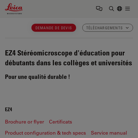
Leica Microsystems Logo
Togg
Saisir un t
DEMANDE DE DEVIS
TÉLÉCHARGEMENTS
EZ4
Stéréomicroscope d'éducation pour
débutants dans les collèges et universités
Pour une qualité durable !
EZ4
Brochure or flyer
Certificats
Product configuration & tech specs
Service manual