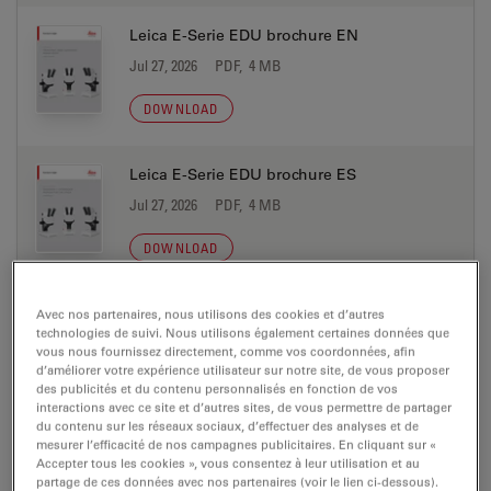
Leica E-Serie EDU brochure EN
Jul 27, 2026
PDF, 4 MB
DOWNLOAD
Leica E-Serie EDU brochure ES
Jul 27, 2026
PDF, 4 MB
DOWNLOAD
Leica E-Serie EDU brochure FR
Avec nos partenaires, nous utilisons des cookies et d’autres
technologies de suivi. Nous utilisons également certaines données que
Jul 27, 2026
PDF, 4 MB
vous nous fournissez directement, comme vos coordonnées, afin
d’améliorer votre expérience utilisateur sur notre site, de vous proposer
DOWNLOAD
des publicités et du contenu personnalisés en fonction de vos
interactions avec ce site et d’autres sites, de vous permettre de partager
du contenu sur les réseaux sociaux, d’effectuer des analyses et de
mesurer l’efficacité de nos campagnes publicitaires. En cliquant sur «
Leica E-Serie EDU brochure IT
Accepter tous les cookies », vous consentez à leur utilisation et au
Jul 27, 2026
PDF, 4 MB
partage de ces données avec nos partenaires (voir le lien ci-dessous).