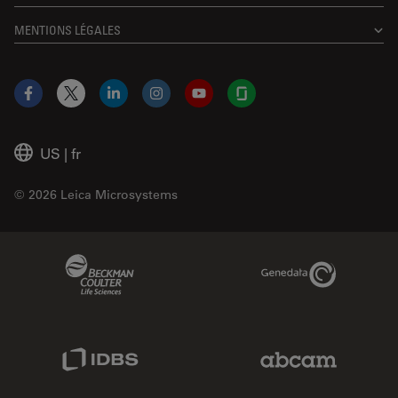
MENTIONS LÉGALES
Facebook
X
LinkedIn
Instagram
YouTube
Glassdoor
US
|
fr
© 2026 Leica Microsystems
Beckman Coulter Link
Genedata Link
IDBS Link
Abcam Limited