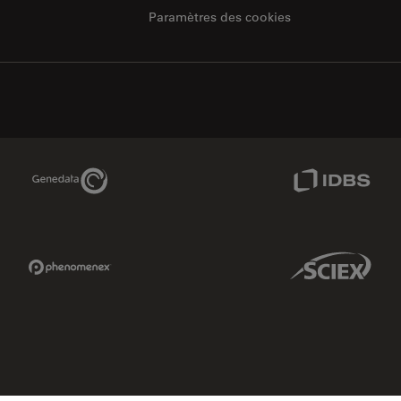
Paramètres des cookies
Genedata Link
IDBS Link
Phenomenex Link
Sciex Link