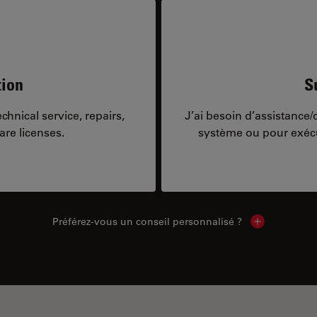
tion
S
hnical service, repairs,
J’ai besoin d’assistance
are licenses.
système ou pour exécu
Préférez-vous un conseil personnalisé ?
Show local c