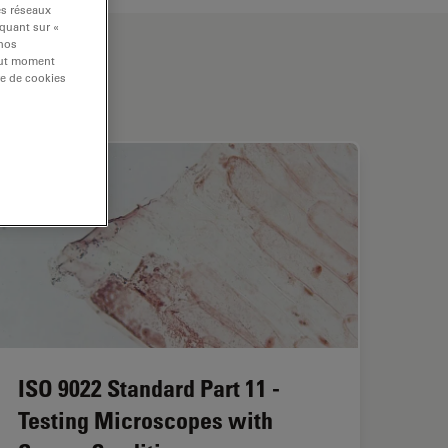
es réseaux
iquant sur «
 nos
tout moment
re de cookies
ISO 9022 Standard Part 11 -
Testing Microscopes with