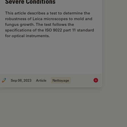
Severe Conditions
This article describes a test to determine the
robustness of Leica microscopes to mold and
fungus growth. The test follows the
specifications of the ISO 9022 part 11 standard
for optical instruments.
Sep 06, 2023
Article
Nettoyage
 de dissection
ISO 9022 Standard Pa