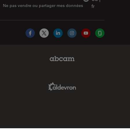
Ne pas vendre ou partager mes données
fr
Facebook
X
LinkedIn
Instagram
YouTube
Glassdoor
Abcam Limited Link
Aldevron Link