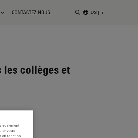
CONTACTEZ-NOUS
US
|
fr
Saisir un terme de recher
les collèges et
ns également
rer votre
s en fonction