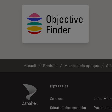
Accueil
Produits
Microscopie optique
Sté
Footer
Danaher Logo
ENTREPRISE
Contact
Leica Mic
Sécurité des produits
Portails de