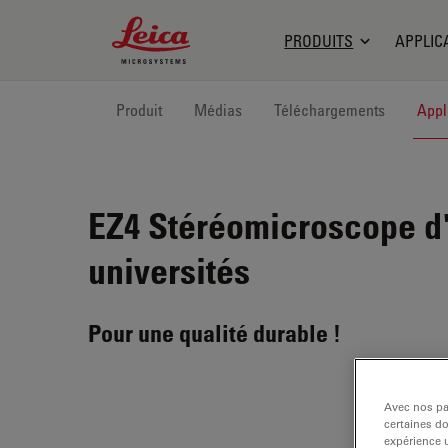
Leica Microsystems Logo
PRODUITS
APPLIC
Produit
Médias
Téléchargements
Appl
EZ4
Stéréomicroscope d'é
universités
Pour une qualité durable !
Avec nos par
certaines d
expérience u