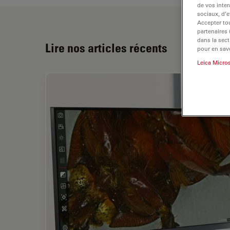
de vos inter
sociaux, d’e
Accepter tou
partenaires
dans la sect
Lire nos articles récents
pour en savo
Leica Micro