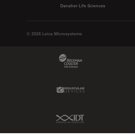
Danaher Life Sciences
© 2026 Leica Microsystems
Beckman Coulter Link
Molecular Devices Link
IDT Link