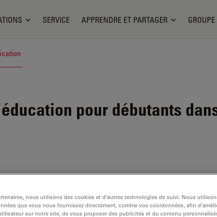
ATIONS
SERVICE
APPRENDRE ET PARTAGER
GROUPE
ication
ducation pour débutants dans 
tenaires, nous utilisons des cookies et d’autres technologies de suivi. Nous utiliso
onnées que vous nous fournissez directement, comme vos coordonnées, afin d’amélio
tilisateur sur notre site, de vous proposer des publicités et du contenu personnalisé