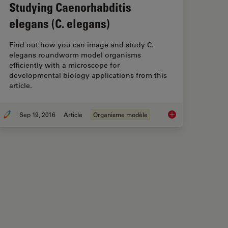
Studying Caenorhabditis
elegans (C. elegans)
Find out how you can image and study C.
elegans roundworm model organisms
efficiently with a microscope for
developmental biology applications from this
article.
Sep 19, 2016
Article
Organisme modèle
g Fruit Flies (Drosophila melanogaster)
Studying Caenorhabdi