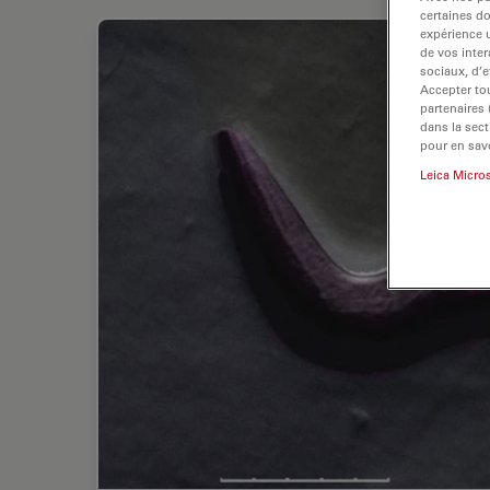
certaines d
expérience u
de vos inter
sociaux, d’e
Accepter tou
partenaires
dans la sect
pour en savo
Leica Micro