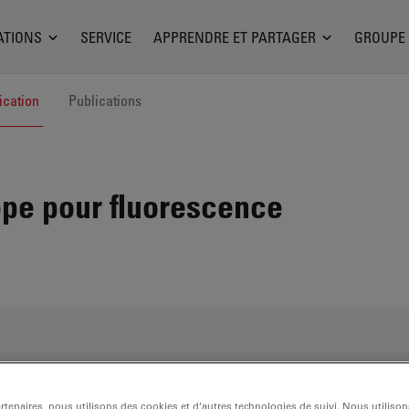
ATIONS
SERVICE
APPRENDRE ET PARTAGER
GROUPE
ication
Publications
pe pour fluorescence
tenaires, nous utilisons des cookies et d’autres technologies de suivi. Nous utiliso