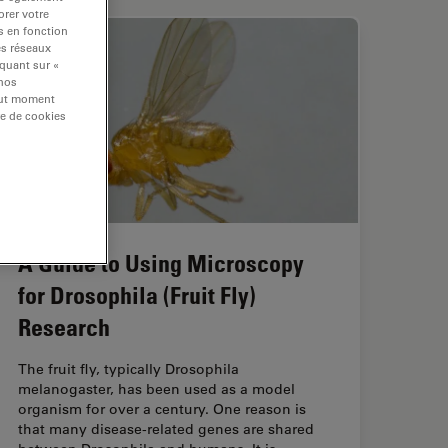
rer votre
s en fonction
es réseaux
iquant sur «
 nos
tout moment
re de cookies
A Guide to Using Microscopy
for Drosophila (Fruit Fly)
Research
The fruit fly, typically Drosophila
melanogaster, has been used as a model
organism for over a century. One reason is
that many disease-related genes are shared