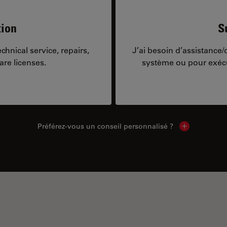
tion
S
hnical service, repairs,
J’ai besoin d’assistance
are licenses.
système ou pour exécu
Préférez-vous un conseil personnalisé ?
Show local c