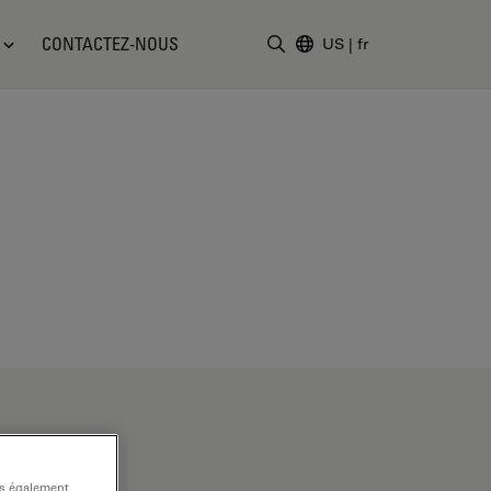
CONTACTEZ-NOUS
US
|
fr
Saisir un terme de recher
ns également