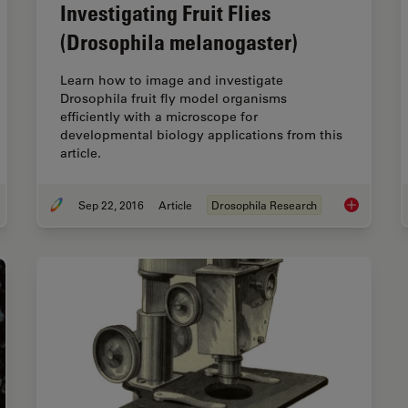
Investigating Fruit Flies
(Drosophila melanogaster)
Learn how to image and investigate
Drosophila fruit fly model organisms
efficiently with a microscope for
developmental biology applications from this
article.
Sep 22, 2016
Article
Drosophila Research
uide to Zebrafish Research
Investigatin