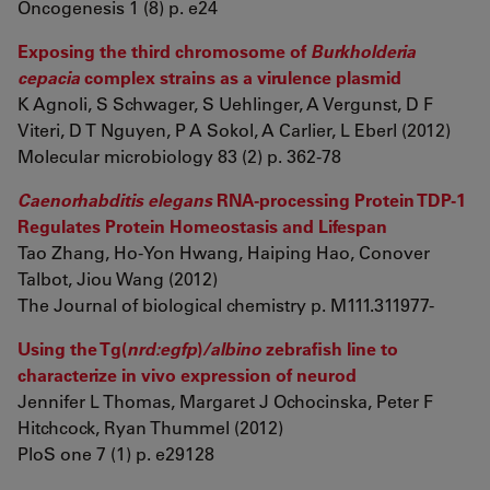
Oncogenesis 1 (8) p. e24
Exposing the third chromosome of
Burkholderia
cepacia
complex strains as a virulence plasmid
K Agnoli, S Schwager, S Uehlinger, A Vergunst, D F
Viteri, D T Nguyen, P A Sokol, A Carlier, L Eberl (2012)
Molecular microbiology 83 (2) p. 362-78
Caenorhabditis elegans
RNA-processing Protein TDP-1
Regulates Protein Homeostasis and Lifespan
Tao Zhang, Ho-Yon Hwang, Haiping Hao, Conover
Talbot, Jiou Wang (2012)
The Journal of biological chemistry p. M111.311977-
Using the Tg(
nrd:egfp
)
/albino
zebrafish line to
characterize in vivo expression of neurod
Jennifer L Thomas, Margaret J Ochocinska, Peter F
Hitchcock, Ryan Thummel (2012)
PloS one 7 (1) p. e29128