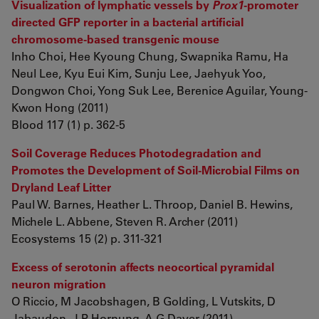
Visualization of lymphatic vessels by
Prox1
-promoter
directed GFP reporter in a bacterial artificial
chromosome-based transgenic mouse
Inho Choi, Hee Kyoung Chung, Swapnika Ramu, Ha
Neul Lee, Kyu Eui Kim, Sunju Lee, Jaehyuk Yoo,
Dongwon Choi, Yong Suk Lee, Berenice Aguilar, Young-
Kwon Hong (2011)
Blood 117 (1) p. 362-5
Soil Coverage Reduces Photodegradation and
Promotes the Development of Soil-Microbial Films on
Dryland Leaf Litter
Paul W. Barnes, Heather L. Throop, Daniel B. Hewins,
Michele L. Abbene, Steven R. Archer (2011)
Ecosystems 15 (2) p. 311-321
Excess of serotonin affects neocortical pyramidal
neuron migration
O Riccio, M Jacobshagen, B Golding, L Vutskits, D
Jabaudon, J P Hornung, A G Dayer (2011)