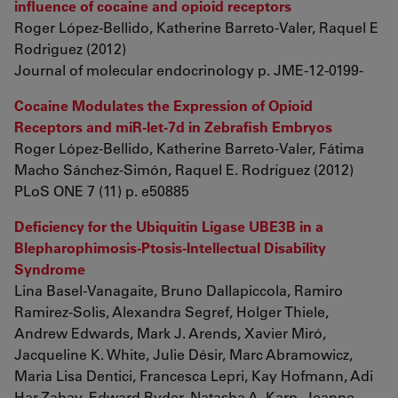
influence of cocaine and opioid receptors
Roger López-Bellido, Katherine Barreto-Valer, Raquel E
Rodriguez (2012)
Journal of molecular endocrinology p. JME-12-0199-
Cocaine Modulates the Expression of Opioid
Receptors and miR-let-7d in Zebrafish Embryos
Roger López-Bellido, Katherine Barreto-Valer, Fátima
Macho Sánchez-Simón, Raquel E. Rodríguez (2012)
PLoS ONE 7 (11) p. e50885
Deficiency for the Ubiquitin Ligase UBE3B in a
Blepharophimosis-Ptosis-Intellectual Disability
Syndrome
Lina Basel-Vanagaite, Bruno Dallapiccola, Ramiro
Ramirez-Solis, Alexandra Segref, Holger Thiele,
Andrew Edwards, Mark J. Arends, Xavier Miró,
Jacqueline K. White, Julie Désir, Marc Abramowicz,
Maria Lisa Dentici, Francesca Lepri, Kay Hofmann, Adi
Har-Zahav, Edward Ryder, Natasha A. Karp, Jeanne