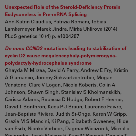
Unexpected Role of the Steroid-Deficiency Protein
Ecdysoneless in Pre-mRNA Splicing
Ann-Katrin Claudius, Patrizia Romani, Tobias
Lamkemeyer, Marek Jindra, Mirka Uhlirova (2014)
PLoS genetics 10 (4) p. e1004287
De novo CCND2
mutations leading to stabilization of
cyclin D2 cause megalencephaly-polymicrogyria-
polydactyly-hydrocephalus syndrome
Ghayda M Mirzaa, David A Parry, Andrew E Fry, Kristin
A Giamanco, Jeremy Schwartzentruber, Megan
Vanstone, Clare V Logan, Nicola Roberts, Colin A
Johnson, Shawn Singh, Stanislav S Kholmanskikh,
Carissa Adams, Rebecca D Hodge, Robert F Hevner,
David T Bonthron, Kees P J Braun, Laurence Faivre,
Jean-Baptiste Rivière, Judith St-Onge, Karen W Gripp,
Grazia M S Mancini, Ki Pang, Elizabeth Sweeney, Hilde
van Esch, Nienke Verbeek, Dagmar Wieczorek, Michelle
Steinraths, Jacek Majewski, Kym M Boycott, Daniela T