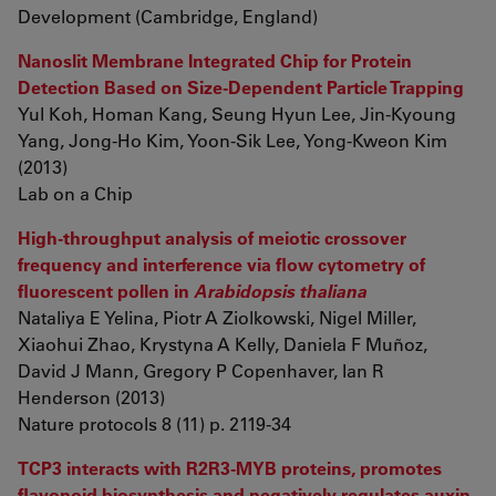
Development (Cambridge, England)
Nanoslit Membrane Integrated Chip for Protein
Detection Based on Size-Dependent Particle Trapping
Yul Koh, Homan Kang, Seung Hyun Lee, Jin-Kyoung
Yang, Jong-Ho Kim, Yoon-Sik Lee, Yong-Kweon Kim
(2013)
Lab on a Chip
High-throughput analysis of meiotic crossover
frequency and interference via flow cytometry of
fluorescent pollen in
Arabidopsis thaliana
Nataliya E Yelina, Piotr A Ziolkowski, Nigel Miller,
Xiaohui Zhao, Krystyna A Kelly, Daniela F Muñoz,
David J Mann, Gregory P Copenhaver, Ian R
Henderson (2013)
Nature protocols 8 (11) p. 2119-34
TCP3 interacts with R2R3-MYB proteins, promotes
flavonoid biosynthesis and negatively regulates auxin