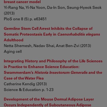
breast cancer model
Yi-Rang Na, Yi-Na Yoon, Da-In Son, Seung-Hyeok Seok
(2013)
PloS one 8 (5) p. e63451
Germline Stem Cell Arrest Inhibits the Collapse of
Somatic Proteostasis Early in
Caenorhabditis elegans
Adulthood
Netta Shemesh, Nadav Shai, Anat Ben-Zvi (2013)
Aging cell
Integrating History and Philosophy of the Life Sciences
in Practice to Enhance Science Education:
Swammerdam’s
Historia Insectorum Generalis
and the
Case of the Water Flea
Catherine Kendig (2013)
Science & Education p. 1-23
Development of the Mouse Dermal Adipose Layer
Occurs Independently of Subcutaneous Adipose