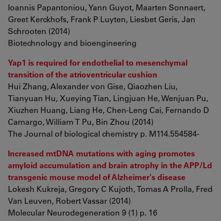
Ioannis Papantoniou, Yann Guyot, Maarten Sonnaert,
Greet Kerckhofs, Frank P Luyten, Liesbet Geris, Jan
Schrooten (2014)
Biotechnology and bioengineering
Yap1 is required for endothelial to mesenchymal
transition of the atrioventricular cushion
Hui Zhang, Alexander von Gise, Qiaozhen Liu,
Tianyuan Hu, Xueying Tian, Lingjuan He, Wenjuan Pu,
Xiuzhen Huang, Liang He, Chen-Leng Cai, Fernando D
Camargo, William T Pu, Bin Zhou (2014)
The Journal of biological chemistry p. M114.554584-
Increased mtDNA mutations with aging promotes
amyloid accumulation and brain atrophy in the APP/Ld
transgenic mouse model of Alzheimer's disease
Lokesh Kukreja, Gregory C Kujoth, Tomas A Prolla, Fred
Van Leuven, Robert Vassar (2014)
Molecular Neurodegeneration 9 (1) p. 16