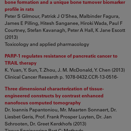
bone formation and a unique bone turnover biomarker
profile in rats
Peter S Gilmour, Patrick J O'Shea, Malbinder Fagura,
James E Pilling, Hitesh Sanganee, Hiroki Wada, Paul F
Courtney, Stefan Kavanagh, Peter A Hall, K Jane Escott
(2013)
Toxicology and applied pharmacology
PARP-1 regulates resistance of pancreatic cancer to
TRAIL therapy
K. Yuan, Y. Sun, T. Zhou, J. M. McDonald, Y. Chen (2013)
Clinical Cancer Research p. 1078-0432.CCR-13-0516-
Three dimensional characterization of tissue-
engineered constructs by contrast enhanced
nanofocus computed tomography
Dr. Ioannis Papantoniou, Mr. Maarten Sonnaert, Dr.
Liesbet Geris, Prof. Frank Prosper Luyten, Dr. Jan
Schrooten, Dr. Greet Kerckhofs (2013)
Tissue Engineering Part C: Methods