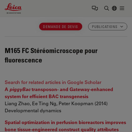
Leica Microsystems Logo
Togg
Saisir un t
DEMANDE DE DEVIS
PUBLICATIONS
M165 FC
Stéréomicroscope pour
fluorescence
Search for related articles in Google Scholar
A
piggyBac
transposon- and Gateway-enhanced
system for efficient BAC transgenesis
Liang Zhao, Ee Ting Ng, Peter Koopman (2014)
Developmental dynamics
Spatial optimization in perfusion bioreactors improves
bone tissue-engineered construct quality attributes