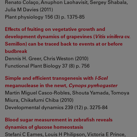
Renato Colaço, Anuphon Laohavisit, Sergey Shabala,
Julia M Davies (2011)
Plant physiology 156 (3) p. 1375-85
Effects of fruiting on vegetative growth and
development dynamics of grapevines (
Vitis vinifera
cv.
Semillon) can be traced back to events at or before
budbreak
Dennis H. Greer, Chris Weston (2010)
Functional Plant Biology 37 (8) p. 756
Simple and efficient transgenesis with
I-SceI
meganuclease in the newt,
Cynops pyrrhogaster
Martin Miguel Casco-Robles, Shouta Yamada, Tomoya
Miura, Chikafumi Chiba (2010)
Developmental dynamics 239 (12) p. 3275-84
Blood sugar measurement in zebrafish reveals
dynamics of glucose homeostasis
Stefani C Eames, Louis H Philipson, Victoria E Prince,