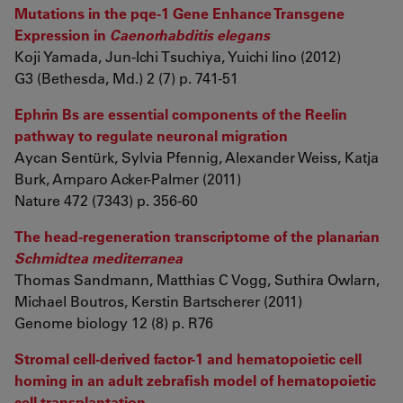
Mutations in the pqe-1 Gene Enhance Transgene
Expression in
Caenorhabditis elegans
Koji Yamada, Jun-Ichi Tsuchiya, Yuichi Iino (2012)
G3 (Bethesda, Md.) 2 (7) p. 741-51
Ephrin Bs are essential components of the Reelin
pathway to regulate neuronal migration
Aycan Sentürk, Sylvia Pfennig, Alexander Weiss, Katja
Burk, Amparo Acker-Palmer (2011)
Nature 472 (7343) p. 356-60
The head-regeneration transcriptome of the planarian
Schmidtea mediterranea
Thomas Sandmann, Matthias C Vogg, Suthira Owlarn,
Michael Boutros, Kerstin Bartscherer (2011)
Genome biology 12 (8) p. R76
Stromal cell-derived factor-1 and hematopoietic cell
homing in an adult zebrafish model of hematopoietic
cell transplantation