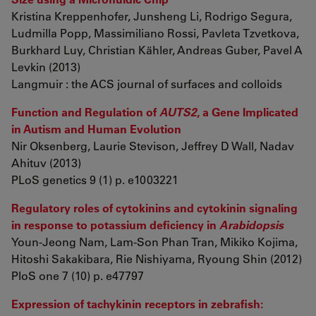
Kristina Kreppenhofer, Junsheng Li, Rodrigo Segura,
Ludmilla Popp, Massimiliano Rossi, Pavleta Tzvetkova,
Burkhard Luy, Christian Kähler, Andreas Guber, Pavel A
Levkin (2013)
Langmuir : the ACS journal of surfaces and colloids
Function and Regulation of
AUTS2
, a Gene Implicated
in Autism and Human Evolution
Nir Oksenberg, Laurie Stevison, Jeffrey D Wall, Nadav
Ahituv (2013)
PLoS genetics 9 (1) p. e1003221
Regulatory roles of cytokinins and cytokinin signaling
in response to potassium deficiency in
Arabidopsis
Youn-Jeong Nam, Lam-Son Phan Tran, Mikiko Kojima,
Hitoshi Sakakibara, Rie Nishiyama, Ryoung Shin (2012)
PloS one 7 (10) p. e47797
Expression of tachykinin receptors in zebrafish: