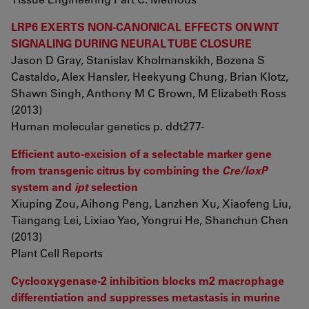
LRP6 EXERTS NON-CANONICAL EFFECTS ON WNT
SIGNALING DURING NEURAL TUBE CLOSURE
Jason D Gray, Stanislav Kholmanskikh, Bozena S
Castaldo, Alex Hansler, Heekyung Chung, Brian Klotz,
Shawn Singh, Anthony M C Brown, M Elizabeth Ross
(2013)
Human molecular genetics p. ddt277-
Efficient auto-excision of a selectable marker gene
from transgenic citrus by combining the
Cre/loxP
system and
ipt
selection
Xiuping Zou, Aihong Peng, Lanzhen Xu, Xiaofeng Liu,
Tiangang Lei, Lixiao Yao, Yongrui He, Shanchun Chen
(2013)
Plant Cell Reports
Cyclooxygenase-2 inhibition blocks m2 macrophage
differentiation and suppresses metastasis in murine