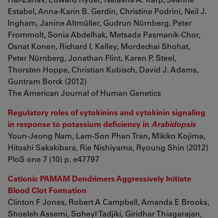
Estabel, Anna-Karin B. Gerdin, Christine Podrini, Neil J.
Ingham, Janine Altmüller, Gudrun Nürnberg, Peter
Frommolt, Sonia Abdelhak, Metsada Pasmanik-Chor,
Osnat Konen, Richard I. Kelley, Mordechai Shohat,
Peter Nürnberg, Jonathan Flint, Karen P. Steel,
Thorsten Hoppe, Christian Kubisch, David J. Adams,
Guntram Borck (2012)
The American Journal of Human Genetics
Regulatory roles of cytokinins and cytokinin signaling
in response to potassium deficiency in
Arabidopsis
Youn-Jeong Nam, Lam-Son Phan Tran, Mikiko Kojima,
Hitoshi Sakakibara, Rie Nishiyama, Ryoung Shin (2012)
PloS one 7 (10) p. e47797
Cationic PAMAM Dendrimers Aggressively Initiate
Blood Clot Formation
Clinton F Jones, Robert A Campbell, Amanda E Brooks,
Shoeleh Assemi, Soheyl Tadjiki, Giridhar Thiagarajan,