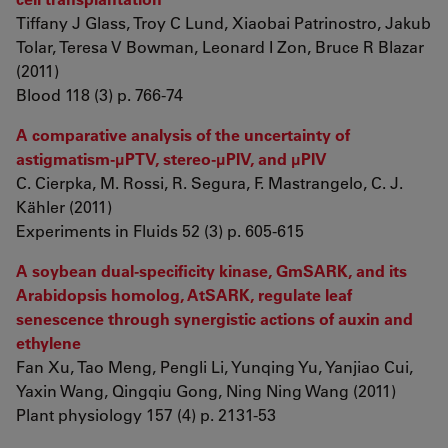
Tiffany J Glass, Troy C Lund, Xiaobai Patrinostro, Jakub
Tolar, Teresa V Bowman, Leonard I Zon, Bruce R Blazar
(2011)
Blood 118 (3) p. 766-74
A comparative analysis of the uncertainty of
astigmatism-µPTV, stereo-µPIV, and µPIV
C. Cierpka, M. Rossi, R. Segura, F. Mastrangelo, C. J.
Kähler (2011)
Experiments in Fluids 52 (3) p. 605-615
A soybean dual-specificity kinase, GmSARK, and its
Arabidopsis homolog, AtSARK, regulate leaf
senescence through synergistic actions of auxin and
ethylene
Fan Xu, Tao Meng, Pengli Li, Yunqing Yu, Yanjiao Cui,
Yaxin Wang, Qingqiu Gong, Ning Ning Wang (2011)
Plant physiology 157 (4) p. 2131-53