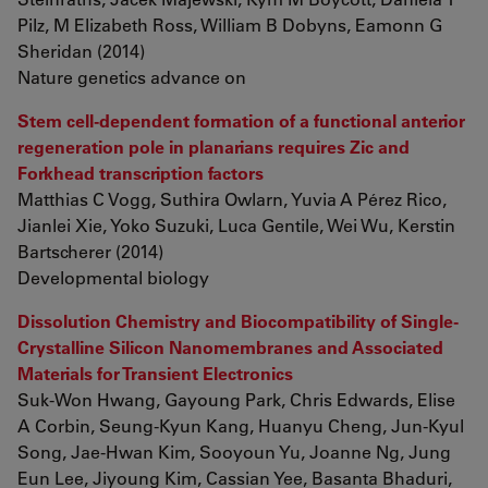
Pilz, M Elizabeth Ross, William B Dobyns, Eamonn G
Sheridan (2014)
Nature genetics advance on
Stem cell-dependent formation of a functional anterior
regeneration pole in planarians requires Zic and
Forkhead transcription factors
Matthias C Vogg, Suthira Owlarn, Yuvia A Pérez Rico,
Jianlei Xie, Yoko Suzuki, Luca Gentile, Wei Wu, Kerstin
Bartscherer (2014)
Developmental biology
Dissolution Chemistry and Biocompatibility of Single-
Crystalline Silicon Nanomembranes and Associated
Materials for Transient Electronics
Suk-Won Hwang, Gayoung Park, Chris Edwards, Elise
A Corbin, Seung-Kyun Kang, Huanyu Cheng, Jun-Kyul
Song, Jae-Hwan Kim, Sooyoun Yu, Joanne Ng, Jung
Eun Lee, Jiyoung Kim, Cassian Yee, Basanta Bhaduri,