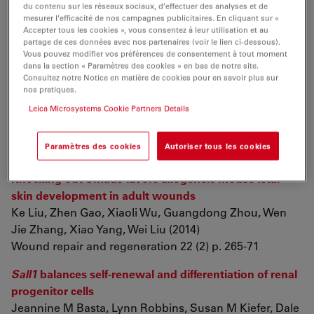
Shuqing Zhang, Minrui Xu, Jian Huang, Lili Tang,
du contenu sur les réseaux sociaux, d’effectuer des analyses et de
mesurer l’efficacité de nos campagnes publicitaires. En cliquant sur «
Yanqing Zhang, Jingyao Wu, Shuo Lin, Han Wang
Accepter tous les cookies », vous consentez à leur utilisation et au
(2014)
partage de ces données avec nos partenaires (voir le lien ci-dessous).
Disease models & mechanisms
Vous pouvez modifier vos préférences de consentement à tout moment
dans la section « Paramètres des cookies » en bas de notre site.
Consultez notre Notice en matière de cookies pour en savoir plus sur
Spatial and Temporal Control of Transgene Expression
nos pratiques.
in Zebrafish
Leica Microsystems Cookie Partners Details
Alexander A Akerberg, Scott Stewart, Kryn Stankunas
(2014)
Paramètres des cookies
Autoriser tous les cookies
PloS one 9 (3) p. e92217
Knocking out Smad3 favors allogeneic mouse fetal
skin development in adult wounds
Ke Liu, Zhen Gao, Xiaoli Wu, Guangdong Zhou, Wen
Jie Zhang, Xiao Yang, Wei Liu (2014)
Wound repair and regeneration 22 (2) p. 265-71
Sall1
balances self-renewal and differentiation of renal
progenitor cells
Jeannine M Basta, Lynn Robbins, Susan M Kiefer, Dale