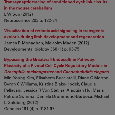
Transsynaptic tracing of conditioned eyeblink circuits
in the mouse cerebellum
L W Sun (2012)
Neuroscience 203 p. 122-34
Visualization of retinoic acid signaling in transgenic
axolotls during limb development and regeneration
James R Monaghan, Malcolm Maden (2012)
Developmental biology 368 (1) p. 63-75
Bypassing the Greatwall-Endosulfine Pathway:
Plasticity of a Pivotal Cell-Cycle Regulatory Module in
Drosophila melanogaster
and
Caenorhabditis elegans
Min-Young Kim, Elisabetta Bucciarelli, Diane G Morton,
Byron C Williams, Kristina Blake-Hodek, Claudia
Pellacani, Jessica R Von Stetina, Xiaoqian Hu, Maria
Patrizia Somma, Daniela Drummond-Barbosa, Michael
L Goldberg (2012)
Genetics 191 (4) p. 1181-97