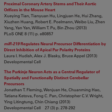
Proximal Coronary Artery Stems and Their Aortic
Orifices in the Mouse Heart
Xueying Tian, Tianyuan Hu, Lingjuan He, Hui Zhang,
Xiuzhen Huang, Robert E. Poelmann, Weibo Liu, Zhen
Yang, Yan Yan, William T. Pu, Bin Zhou (2013)
PLoS ONE 8 (11) p. e80857
miR-219
Regulates Neural Precursor Differentiation by
Direct Inhibition of Apical Par Polarity Proteins
Laura I. Hudish, Alex J. Blasky, Bruce Appel (2013)
Developmental Cell
The Purkinje Neuron Acts as a Central Regulator of
Spatially and Functionally Distinct Cerebellar
Precursors
Jonathan T. Fleming, Wenjuan He, Chuanming Hao,
Tatiana Ketova, Fong C. Pan, Christopher C.V. Wright,
Ying Litingtung, Chin Chiang (2013)
Developmental Cell 27 (3) p. 278-292