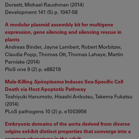
Dorsett, Michael Rauchman (2014)
Development 141 (5) p. 1047-58
A modular plasmid assembly kit for multigene
expression, gene silencing and silencing rescue in
plants
Andreas Binder, Jayne Lambert, Robert Morbitzer,
Claudia Popp, Thomas Ott, Thomas Lahaye, Martin
Parniske (2014)
PloS one 9 (2) p. e88218
Male-Killing
Spiroplasma
Induces Sex-Specific Cell
Death via Host Apoptotic Pathway
Toshiyuki Harumoto, Hisashi Anbutsu, Takema Fukatsu
(2014)
PLoS pathogens 10 (2) p. e1003956
Embryonic domains of the aorta derived from diverse
origins exhibit distinct properties that converge into a
common phenotype in the adult