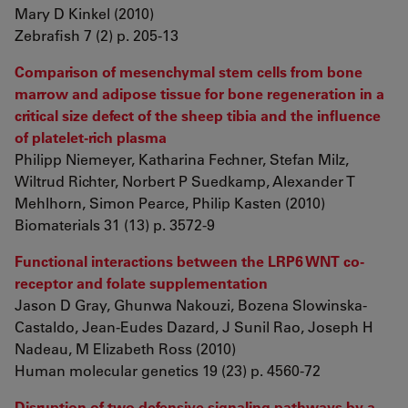
Mary D Kinkel (2010)
Zebrafish 7 (2) p. 205-13
Comparison of mesenchymal stem cells from bone
marrow and adipose tissue for bone regeneration in a
critical size defect of the sheep tibia and the influence
of platelet-rich plasma
Philipp Niemeyer, Katharina Fechner, Stefan Milz,
Wiltrud Richter, Norbert P Suedkamp, Alexander T
Mehlhorn, Simon Pearce, Philip Kasten (2010)
Biomaterials 31 (13) p. 3572-9
Functional interactions between the LRP6 WNT co-
receptor and folate supplementation
Jason D Gray, Ghunwa Nakouzi, Bozena Slowinska-
Castaldo, Jean-Eudes Dazard, J Sunil Rao, Joseph H
Nadeau, M Elizabeth Ross (2010)
Human molecular genetics 19 (23) p. 4560-72
Disruption of two defensive signaling pathways by a