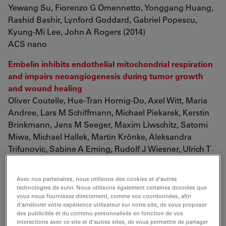
Yewang Su, Fiorenzo G Omennetto, Yonggang Huang,
Rashid Bashir, Lynford Goddard, Gabriel Popescu,
Kyung-Mi Lee, John A Rogers (2014)
ACS nano
Embelin inhibits endothelial mitochondrial respiration
and impairs neoangiogenesis during tumor growth
and wound healing
Oliver Coutelle, Hue-Tran Hornig-Do, Axel Witt, Maria
Andree, Lars M Schiffmann, Michael Piekarek, Kerstin
Brinkmann, Jens M Seeger, Maxim Liwschitz, Satomi
Miwa, Michael Hallek, Martin Krönke, Aleksandra
Trifunovic, Sabine A Eming, Rudolf J Wiesner, Ulrich T
Hacker, Hamid Kashkar (2014)
EMBO molecular medicine
Avec nos partenaires, nous utilisons des cookies et d’autres
technologies de suivi. Nous utilisons également certaines données que
Heme acts through the Bach1b/Nrf2a-MafK pathway
vous nous fournissez directement, comme vos coordonnées, afin
to regulate exocrine peptidase precursor genes in
d’améliorer votre expérience utilisateur sur notre site, de vous proposer
des publicités et du contenu personnalisés en fonction de vos
porphyric zebrafish
interactions avec ce site et d’autres sites, de vous permettre de partager