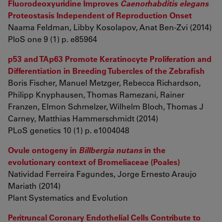
Fluorodeoxyuridine Improves
Caenorhabditis elegans
Proteostasis Independent of Reproduction Onset
Naama Feldman, Libby Kosolapov, Anat Ben-Zvi (2014)
PloS one 9 (1) p. e85964
p53 and TAp63 Promote Keratinocyte Proliferation and
Differentiation in Breeding Tubercles of the Zebrafish
Boris Fischer, Manuel Metzger, Rebecca Richardson,
Philipp Knyphausen, Thomas Ramezani, Rainer
Franzen, Elmon Schmelzer, Wilhelm Bloch, Thomas J
Carney, Matthias Hammerschmidt (2014)
PLoS genetics 10 (1) p. e1004048
Ovule ontogeny in
Billbergia nutans
in the
evolutionary context of Bromeliaceae (Poales)
Natividad Ferreira Fagundes, Jorge Ernesto Araujo
Mariath (2014)
Plant Systematics and Evolution
Peritruncal Coronary Endothelial Cells Contribute to