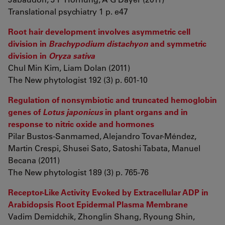
Translational psychiatry 1 p. e47
Root hair development involves asymmetric cell
division in
Brachypodium distachyon
and symmetric
division in
Oryza sativa
Chul Min Kim, Liam Dolan (2011)
The New phytologist 192 (3) p. 601-10
Regulation of nonsymbiotic and truncated hemoglobin
genes of
Lotus japonicus
in plant organs and in
response to nitric oxide and hormones
Pilar Bustos-Sanmamed, Alejandro Tovar-Méndez,
Martin Crespi, Shusei Sato, Satoshi Tabata, Manuel
Becana (2011)
The New phytologist 189 (3) p. 765-76
Receptor-Like Activity Evoked by Extracellular ADP in
Arabidopsis Root Epidermal Plasma Membrane
Vadim Demidchik, Zhonglin Shang, Ryoung Shin,