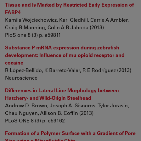
Tissue and Is Marked by Restricted Early Expression of
FABP4
Kamila Wojciechowicz, Karl Gledhill, Carrie A Ambler,
Craig B Manning, Colin A B Jahoda (2013)
PloS one 8 (3) p. e59811
Substance P mRNA expression during zebrafish
development: Influence of mu opioid receptor and
cocaine
R López-Bellido, K Barreto-Valer, R E Rodríguez (2013)
Neuroscience
Differences in Lateral Line Morphology between
Hatchery- and Wild-Origin Steelhead
Andrew D. Brown, Joseph A. Sisneros, Tyler Jurasin,
Chau Nguyen, Allison B. Coffin (2013)
PLoS ONE 8 (3) p. e59162
Formation of a Polymer Surface with a Gradient of Pore
Size using a Microfluidic Chip