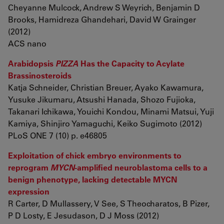
Cheyanne Mulcock, Andrew S Weyrich, Benjamin D
Brooks, Hamidreza Ghandehari, David W Grainger
(2012)
ACS nano
Arabidopsis
PIZZA
Has the Capacity to Acylate
Brassinosteroids
Katja Schneider, Christian Breuer, Ayako Kawamura,
Yusuke Jikumaru, Atsushi Hanada, Shozo Fujioka,
Takanari Ichikawa, Youichi Kondou, Minami Matsui, Yuji
Kamiya, Shinjiro Yamaguchi, Keiko Sugimoto (2012)
PLoS ONE 7 (10) p. e46805
Exploitation of chick embryo environments to
reprogram
MYCN
-amplified neuroblastoma cells to a
benign phenotype, lacking detectable MYCN
expression
R Carter, D Mullassery, V See, S Theocharatos, B Pizer,
P D Losty, E Jesudason, D J Moss (2012)