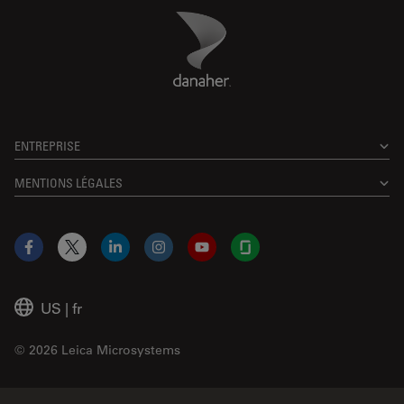
Danaher Logo
Footer
ENTREPRISE
MENTIONS LÉGALES
Facebook
X
LinkedIn
Instagram
YouTube
Glassdoor
US
|
fr
© 2026 Leica Microsystems