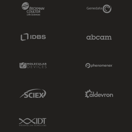
Beckman Coulter Link
Genedata Link
IDBS Link
Abcam Limited
Molecular Devices Link
Phenomenex L
Sciex Link
Aldevron Link
IDT Link